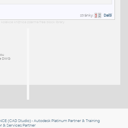
stránky:
1
2
Další
 kolekce knižnica zdarma free block library
mou
ze DWG
NCE
(CAD Studio) - Autodesk Platinum Partner & Training
r & Services Partner