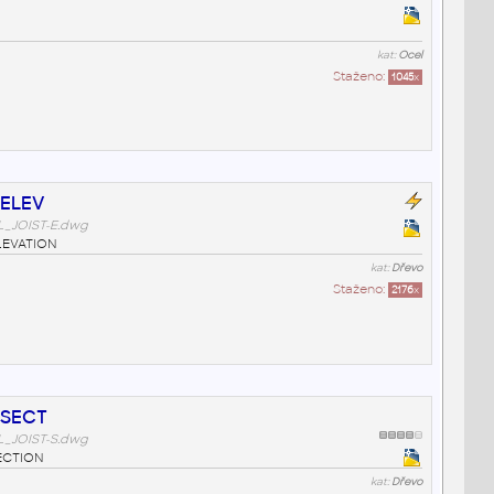
kat:
Ocel
Staženo:
1045
x
-ELEV
JOIST-E.dwg
LEVATION
kat:
Dřevo
Staženo:
2176
x
-SECT
JOIST-S.dwg
ECTION
kat:
Dřevo