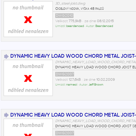
3D_steel-joist.dwg
Ocelový nosník, výška 48 palců
DWG2010
Velikost
775,9kB
• ze dne
08.12.2015
Umístil:
beardencad
• Autor:
Beardencad
DYNAMIC HEAVY LOAD WOOD CHORD METAL JOIST
DYNAMIC_HEAVY_LOAD_WOOD_CHORD_METAL_
DYNAMIC HEAVY LOAD WOOD CHORD JOIST E
DWG2007
Velikost
127,6kB
• ze dne
10.02.2009
Umístil:
nameci
• Autor:
Jeff Brown
DYNAMIC HEAVY LOAD WOOD CHORD METAL JOIST
DYNAMIC_HEAVY_LOAD_WOOD_CHORD_METAL_
DYNAMIC HEAVY LOAD WOOD CHORD JOIST S
DWG2007