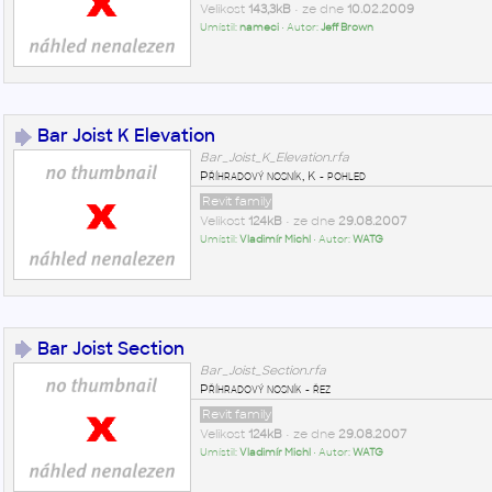
Velikost
143,3kB
• ze dne
10.02.2009
Umístil:
nameci
• Autor:
Jeff Brown
Bar Joist K Elevation
Bar_Joist_K_Elevation.rfa
Příhradový nosník, K - pohled
Revit family
Velikost
124kB
• ze dne
29.08.2007
Umístil:
Vladimír Michl
• Autor:
WATG
Bar Joist Section
Bar_Joist_Section.rfa
Příhradový nosník - řez
Revit family
Velikost
124kB
• ze dne
29.08.2007
Umístil:
Vladimír Michl
• Autor:
WATG