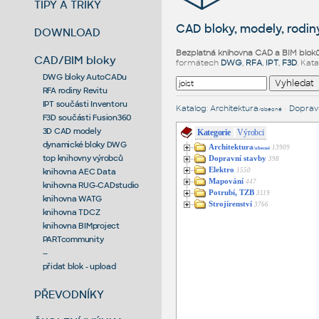
TIPY A TRIKY
CAD bloky, modely, rodiny
DOWNLOAD
Bezplatná knihovna CAD a BIM blok
CAD/BIM bloky
formátech
DWG
,
RFA
,
IPT
,
F3D
. Kat
DWG bloky AutoCADu
RFA rodiny Revitu
IPT součásti Inventoru
Katalog
:
Architektura
•
Dopravn
/obecné
F3D součásti Fusion360
3D CAD modely
Kategorie
Výrobci
dynamické bloky DWG
Architektura
13909
/obecné
top knihovny výrobců
Dopravní stavby
398
Elektro
1550
knihovna AEC Data
Mapování
447
knihovna RUG-CADstudio
Potrubí, TZB
3119
knihovna WATG
Strojírenství
3766
knihovna TDCZ
knihovna BIMproject
PARTcommunity
--
přidat blok - upload
PŘEVODNÍKY