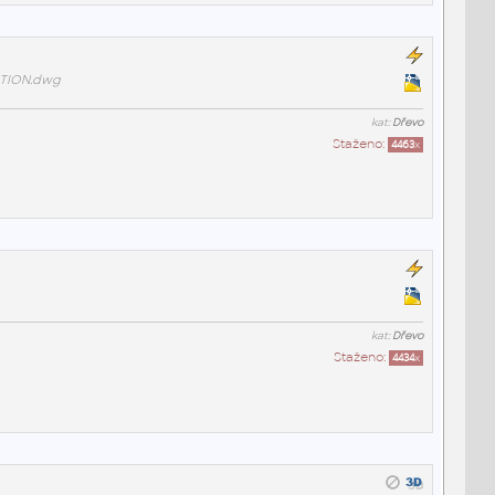
TION.dwg
kat:
Dřevo
Staženo:
4463
x
kat:
Dřevo
Staženo:
4434
x