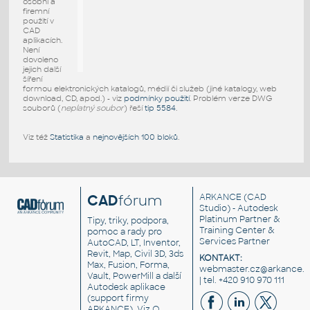
osobní a
firemní
použití v
CAD
aplikacích.
Není
dovoleno
jejich další
šíření
formou elektronických katalogů, médií či služeb (jiné katalogy, web
download, CD, apod.) - viz
podmínky použití
. Problém verze DWG
souborů (
neplatný soubor
) řeší
tip 5584
.
Viz též
Statistika
a
nejnovějších 100 bloků
.
CAD
fórum
ARKANCE
(CAD
Studio) - Autodesk
Platinum Partner &
Tipy, triky, podpora,
Training Center &
pomoc a rady pro
Services Partner
AutoCAD, LT, Inventor,
Revit, Map, Civil 3D, 3ds
KONTAKT:
Max, Fusion, Forma,
webmaster.cz@arkance.w
Vault, PowerMill a další
| tel. +420 910 970 111
Autodesk aplikace
(support firmy
ARKANCE). Viz
O