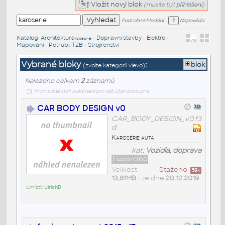
Vložit nový blok
(musíte být
přihlášeni
)
Podrobné hledání
Nápověda
Katalog
:
Architektura
•
Dopravní stavby
•
Elektro
•
/obecné
Mapování
•
Potrubí, TZB
•
Strojírenství
Vybrané bloky
:
blok
(zvolte kategorii vlevo)
Nalezeno celkem
2
záznamů
hromadné stahování není pro váš účet dostupné
CAR BODY DESIGN v0
CAR_BODY_DESIGN_v0.f3
d
Karosérie auta
kat:
Vozidla, doprava
Fusion360
Velikost
Staženo:
59
x
13,81MB
• ze dne
20.12.2019
Umístil:
UlrichD