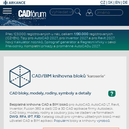
CZ
|
SK
|
EN
|
DE
Přes 123.000 registrovaných u nás, celkem
1.130.000
registrovaných
(CZ+EN)
. Tipy pro
AutoCAD 2027
, pro
Inventor 2027
a pro
Revit 2027
.
Nový
Kalkulátor nosníků
,
Spirograf generátor
a
Regresní křivky
v sekci
Převodníky
.
Kompletní
příkazy
a
proměnné AutoCADu 2027
.
CAD/BIM knihovna bloků
"karoserie"
?
CAD bloky, modely, rodiny, symboly a detaily
Bezplatná knihovna CAD a BIM bloků
pro AutoCAD, AutoCAD LT, Revit,
Inventor, Fusion 360 a další 2D a 3D CAD aplikace firmy Autodesk.
CAD bloky, modely, rodiny a soubory jsou ke stažení ve formátech
DWG
,
RFA
,
IPT
,
F3D
. Katalog slouží pro výměnu užitečných bloků mezi
uživateli CAD a BIM aplikací.
Populární
bloky a knihovny
výrobců
.