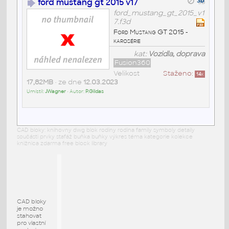
ford mustang gt 2015 v17
ford_mustang_gt_2015_v1
7.f3d
Ford Mustang GT 2015 -
karosérie
kat:
Vozidla, doprava
Fusion360
Velikost
Staženo:
14
x
17,82MB
• ze dne
12.03.2023
Umístil:
JWagner
• Autor:
P.Gildas
CAD bloky: knihovny dwg blok rodiny rodina family symboly detaily
součásti prvky stafáž buňka buňky výkres téma kategorie kolekce
knižnica zdarma free block library
CAD bloky
je možno
stahovat
pro vlastní