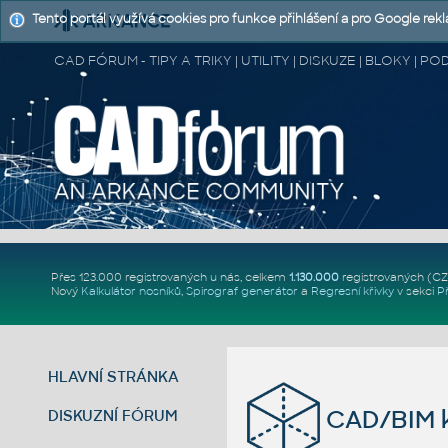
Tento portál využívá cookies pro funkce přihlášení a pro Google rek
CAD FÓRUM - TIPY A TRIKY | UTILITY | DISKUZE | BLOKY |
Přes 123.000 registrovaných u nás, celkem
1.130.000
registrovaných (C
Nový
Kalkulátor nosníků
,
Spirograf generátor
a
Regresní křivky
v sekci
P
HLAVNÍ STRÁNKA
CAD/BIM k
DISKUZNÍ FÓRUM