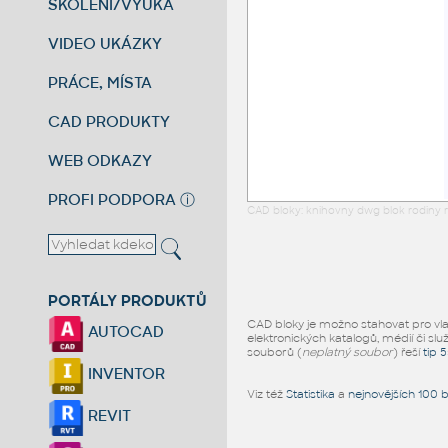
ŠKOLENÍ/VÝUKA
VIDEO UKÁZKY
PRÁCE, MÍSTA
CAD PRODUKTY
WEB ODKAZY
PROFI PODPORA
ⓘ
CAD bloky: knihovny dwg blok rodiny r
PORTÁLY PRODUKTŮ
CAD bloky je možno stahovat pro vlast
AUTOCAD
elektronických katalogů, médií či slu
souborů (
neplatný soubor
) řeší
tip 
INVENTOR
Viz též
Statistika
a
nejnovějších 100 
REVIT