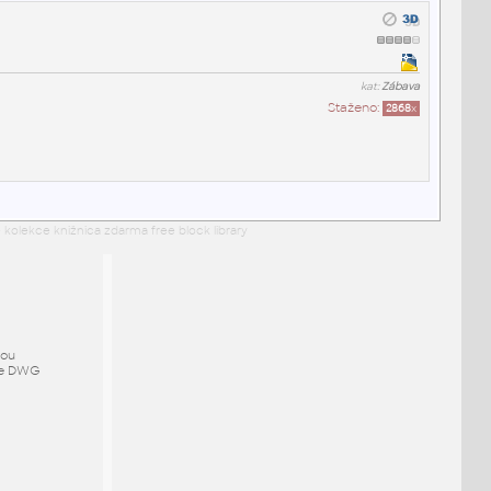
kat:
Zábava
Staženo:
2868
x
 kolekce knižnica zdarma free block library
mou
ze DWG