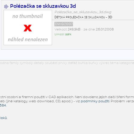
Polézačka se skluzavkou 3d
Polézačka_se_skluzavkou_3d.dwg
Dětská prolézačka se skluzavkou - 3D
DWG2007
Velikost
249,9kB
• ze dne
26.01.2008
Umístil:
zdrk
odina family symboly detaily součásti prvky stafáž buňka buňky výkres téma kategorie
ní osobní a firemní použití v CAD aplikacích. Není dovoleno jejich další šíření for
žeb (jiné katalogy, web download, CD, apod.) - viz
podmínky použití
. Problém ver
5584
.
bloků
.