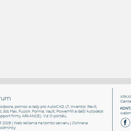
rum
ARKA
Cente
, podpora, pomoc a rady pro AutoCAD, LT, Inventor, Revit,
KONT
3D, 3ds Max, Fusion, Forma, Vault, PowerMill a další Autodesk
webma
support firmy ARKANCE). Viz
O portálu
.
© 2026 |
Web reklama
na tomto serveru |
Ochrana
podmínky