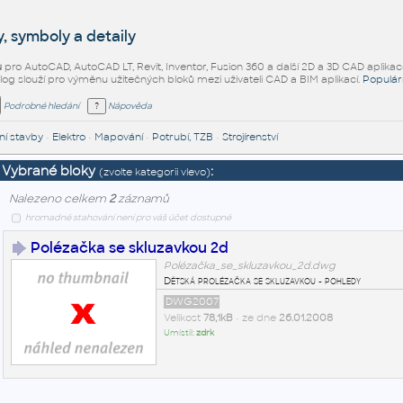
, symboly a detaily
ů
pro AutoCAD, AutoCAD LT, Revit, Inventor, Fusion 360 a další 2D a 3D CAD aplikac
alog slouží pro výměnu užitečných bloků mezi uživateli CAD a BIM aplikací.
Populár
Podrobné hledání
Nápověda
í stavby
•
Elektro
•
Mapování
•
Potrubí, TZB
•
Strojírenství
Vybrané bloky
:
(zvolte kategorii vlevo)
Nalezeno celkem
2
záznamů
hromadné stahování není pro váš účet dostupné
Polézačka se skluzavkou 2d
Polézačka_se_skluzavkou_2d.dwg
Dětská prolézačka se skluzavkou - pohledy
DWG2007
Velikost
78,1kB
• ze dne
26.01.2008
Umístil:
zdrk