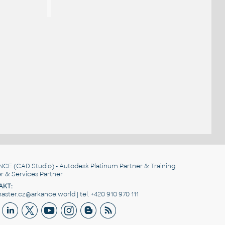
NCE
(CAD Studio) - Autodesk Platinum Partner & Training
r & Services Partner
AKT:
ster.cz@arkance.world | tel. +420 910 970 111