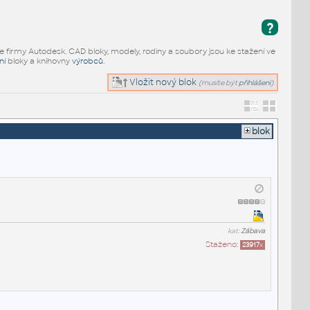
?
e firmy Autodesk. CAD bloky, modely, rodiny a soubory jsou ke stažení ve
ní
bloky a knihovny
výrobců
.
Vložit nový blok
(musíte být
přihlášeni
)
blok
kat:
Zábava
Staženo:
23917
x