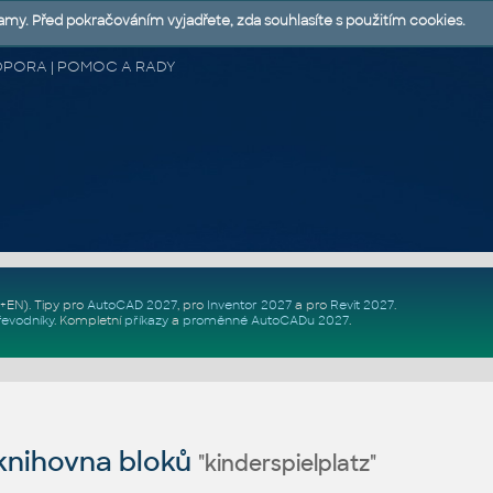
lamy. Před pokračováním vyjadřete, zda souhlasíte s použitím cookies.
 PODPORA | POMOC A RADY
Z+EN)
. Tipy pro
AutoCAD 2027
, pro
Inventor 2027
a pro
Revit 2027
.
řevodníky
.
Kompletní
příkazy
a
proměnné AutoCADu 2027
.
nihovna bloků
"kinderspielplatz"