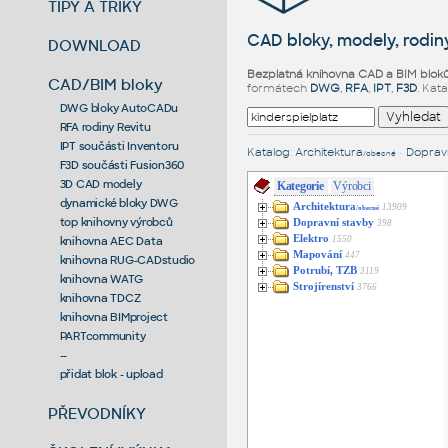
TIPY A TRIKY
CAD bloky, modely, rodiny
DOWNLOAD
Bezplatná knihovna CAD a BIM blok
CAD/BIM bloky
formátech
DWG
,
RFA
,
IPT
,
F3D
. Kat
DWG bloky AutoCADu
RFA rodiny Revitu
IPT součásti Inventoru
Katalog
:
Architektura
•
Dopravn
/obecné
F3D součásti Fusion360
3D CAD modely
Kategorie
Výrobci
dynamické bloky DWG
Architektura
13909
/obecné
top knihovny výrobců
Dopravní stavby
398
Elektro
1550
knihovna AEC Data
Mapování
447
knihovna RUG-CADstudio
Potrubí, TZB
3119
knihovna WATG
Strojírenství
3766
knihovna TDCZ
knihovna BIMproject
PARTcommunity
--
přidat blok - upload
PŘEVODNÍKY