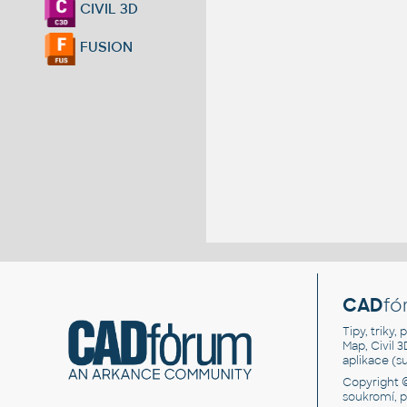
CIVIL 3D
FUSION
CAD
fó
Tipy, triky
Map, Civil 
aplikace (
Copyright 
soukromí, 