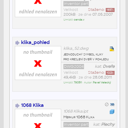
Inventor part
Velikost
Staženo:
1657
x
200kB
• ze dne
07.05.2007
Umístil:
cenda.v
klika_pohled
klika_52.dwg
jednoduchý symbol kliky
pro kreslení dveří v pohledu
DWG2004
kat:
Dveře
Velikost
Staženo:
1023
x
49,4kB
• ze dne
28.06.2011
Umístil:
790511
• Autor:
Pavel Velecký
1068 Klika
1068 Klika.ipt
Merkur 1068 Klika
Inventor part
kat:
Plechy