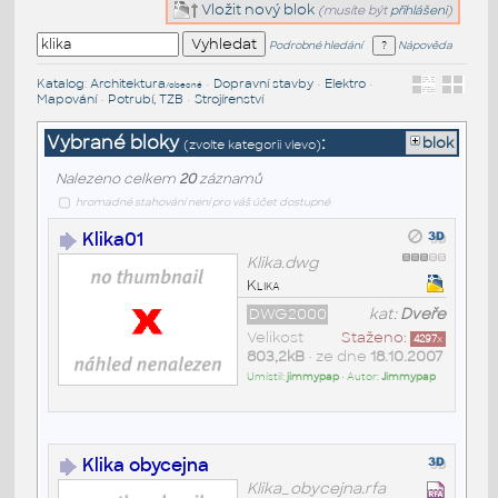
Vložit nový blok
(musíte být
přihlášeni
)
Podrobné hledání
Nápověda
Katalog
:
Architektura
•
Dopravní stavby
•
Elektro
•
/obecné
Mapování
•
Potrubí, TZB
•
Strojírenství
Vybrané bloky
:
blok
(zvolte kategorii vlevo)
Nalezeno celkem
20
záznamů
hromadné stahování není pro váš účet dostupné
Klika01
Klika.dwg
Klika
DWG2000
kat:
Dveře
Velikost
Staženo:
4297
x
803,2kB
• ze dne
18.10.2007
Umístil:
jimmypap
• Autor:
Jimmypap
Klika obycejna
Klika_obycejna.rfa