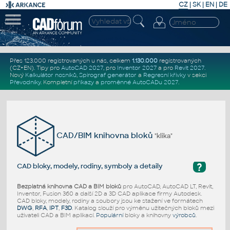
CZ
|
SK
|
EN
|
DE
Přes 123.000 registrovaných u nás, celkem
1.130.000
registrovaných
(CZ+EN)
. Tipy pro
AutoCAD 2027
, pro
Inventor 2027
a pro
Revit 2027
.
Nový
Kalkulátor nosníků
,
Spirograf generátor
a
Regresní křivky
v sekci
Převodníky
.
Kompletní
příkazy
a
proměnné AutoCADu 2027
.
CAD/BIM knihovna bloků
"klika"
?
CAD bloky, modely, rodiny, symboly a detaily
Bezplatná knihovna CAD a BIM bloků
pro AutoCAD, AutoCAD LT, Revit,
Inventor, Fusion 360 a další 2D a 3D CAD aplikace firmy Autodesk.
CAD bloky, modely, rodiny a soubory jsou ke stažení ve formátech
DWG
,
RFA
,
IPT
,
F3D
. Katalog slouží pro výměnu užitečných bloků mezi
uživateli CAD a BIM aplikací.
Populární
bloky a knihovny
výrobců
.