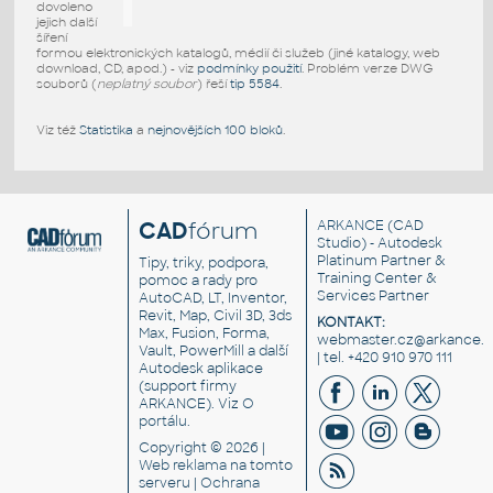
dovoleno
jejich další
šíření
formou elektronických katalogů, médií či služeb (jiné katalogy, web
download, CD, apod.) - viz
podmínky použití
. Problém verze DWG
souborů (
neplatný soubor
) řeší
tip 5584
.
Viz též
Statistika
a
nejnovějších 100 bloků
.
CAD
fórum
ARKANCE
(CAD
Studio) - Autodesk
Platinum Partner &
Tipy, triky, podpora,
Training Center &
pomoc a rady pro
Services Partner
AutoCAD, LT, Inventor,
Revit, Map, Civil 3D, 3ds
KONTAKT:
Max, Fusion, Forma,
webmaster.cz@arkance.w
Vault, PowerMill a další
| tel. +420 910 970 111
Autodesk aplikace
(support firmy
ARKANCE). Viz
O
portálu
.
Copyright © 2026 |
Web reklama
na tomto
serveru |
Ochrana