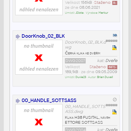
Velikost
156kB
•
Staženo:
8
x
ze dne
08.06.2021
Umístil:
JSlota
• Výrobce:
Merkur
DoorKnob_02_BLK
DoorKnob_02_BLK.d
wg
Černá klika ke dvěřím
DWG2007
kat:
Dveře
Velikost
Staženo:
6872
x
189,1kB
• ze dne
09.05.2009
Umístil:
Duvie23
• Autor:
Brian Duvall
00_HANDLE_SOTTSASS
00_HANDLE_SOTTS
ASS.dwg
Klika H38 FUSITAL, návrh
ETTORE SOTTSASS
DWG2004
kat:
Dveře