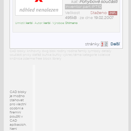
kat:
Pohybové součásti
Inventor part IPT10
Velikost
Staženo:
2137
x
495kB
• ze dne
19.02.2007
Umístil:
kerbi
• Autor:
kerbi
• Výrobce:
Shimano
stránky:
1
2
Další
CAD bloky: knihovny dwg blok rodiny rodina family symboly detaily
součásti prvky stafáž buňka buňky výkres téma kategorie kolekce
knižnica zdarma free block library
CAD bloky
je možno
stahovat
pro vlastní
osobní a
firemní
použití v
CAD
aplikacích.
Není