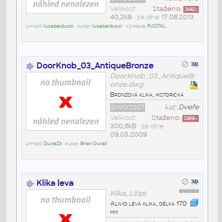
Velikost
Staženo:
3442
x
40,2kB
• ze dne
17.08.2013
Umístil:
lucabalducci
• Autor:
lucabalducci
• Výrobce:
FUSITAL
DoorKnob_03_AntiqueBronze
DoorKnob_03_AntiqueBr
onze.dwg
Bronzová klika, historická
DWG2007
kat:
Dveře
Velikost
Staženo:
2499
x
300,8kB
• ze dne
09.05.2009
Umístil:
Duvie23
• Autor:
Brian Duvall
Klika leva
Klika_LII.ipt
Alivio levá klika, délka 170
mm