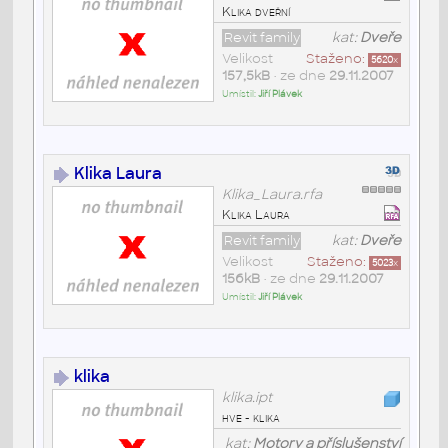
Klika dveřní
Revit family
kat:
Dveře
Velikost
Staženo:
5620
x
157,5kB
• ze dne
29.11.2007
Umístil:
Jiří Plávek
Klika Laura
Klika_Laura.rfa
Klika Laura
Revit family
kat:
Dveře
Velikost
Staženo:
5023
x
156kB
• ze dne
29.11.2007
Umístil:
Jiří Plávek
klika
klika.ipt
hve - klika
kat:
Motory a příslušenství