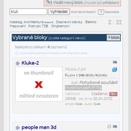
Vložit nový blok
(musíte být
přihlášeni
)
Podrobné hledání
Nápověda
Katalog
:
Architektura
•
Dopravní stavby
•
Elektro
•
/obecné
Mapování
•
Potrubí, TZB
•
Strojírenství
Vybrané bloky
:
blok
(zvolte kategorii vlevo)
Nalezeno celkem
4
záznamů
hromadné stahování není pro váš účet dostupné
Kluka-2
Kluka-2.ipt
Kluka s drevenou ruckou
kat:
Pohybové součásti
Inventor part IPT10
Velikost
Staženo:
782
x
261kB
• ze dne
02.01.2012
Umístil:
Sivák
• Autor:
Sivák
people man 3d