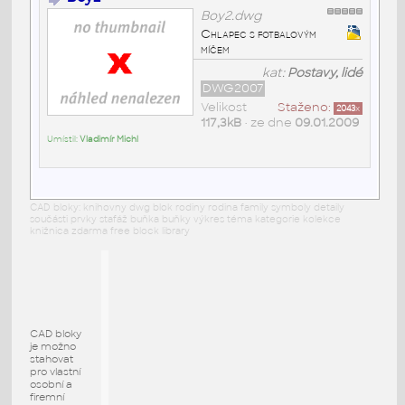
Boy2.dwg
Chlapec s fotbalovým
míčem
kat:
Postavy, lidé
DWG2007
Velikost
Staženo:
2043
x
117,3kB
• ze dne
09.01.2009
Umístil:
Vladimír Michl
CAD bloky: knihovny dwg blok rodiny rodina family symboly detaily
součásti prvky stafáž buňka buňky výkres téma kategorie kolekce
knižnica zdarma free block library
CAD bloky
je možno
stahovat
pro vlastní
osobní a
firemní