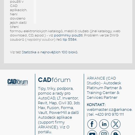
použití v
CAD
aplikacích.
Není
dovoleno
jejich další
šíření
formou elektronických katalogů, médií či služeb (jiné katalogy, web
download, CD, apod.) - viz
podmínky použití
. Problém verze DWG
souborů (
neplatný soubor
) řeší
tip 5584
.
Viz též
Statistika
a
nejnovějších 100 bloků
.
CAD
fórum
ARKANCE
(CAD
Studio) - Autodesk
Platinum Partner &
Tipy, triky, podpora,
Training Center &
pomoc a rady pro
Services Partner
AutoCAD, LT, Inventor,
Revit, Map, Civil 3D, 3ds
KONTAKT:
Max, Fusion, Forma,
webmaster.cz@arkance.w
Vault, PowerMill a další
| tel. +420 910 970 111
Autodesk aplikace
(support firmy
ARKANCE). Viz
O
portálu
.