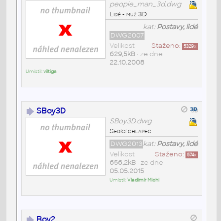
people_man_3d.dwg
Lidé - muž 3D
kat:
Postavy, lidé
DWG2007
Velikost
Staženo:
5329
x
629,5kB
• ze dne
22.10.2008
Umístil:
viltiga
SBoy3D
SBoy3D.dwg
Sedící chlapec
DWG2013
kat:
Postavy, lidé
Velikost
Staženo:
574
x
656,2kB
• ze dne
05.05.2015
Umístil:
Vladimír Michl
Boy2