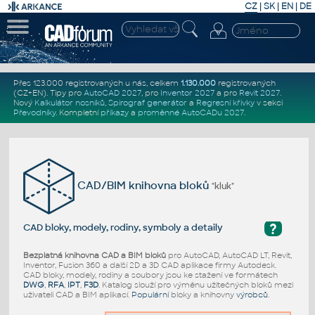
CZ
|
SK
|
EN
|
DE
Přes 123.000 registrovaných u nás, celkem
1.130.000
registrovaných
(CZ+EN)
. Tipy pro
AutoCAD 2027
, pro
Inventor 2027
a pro
Revit 2027
.
Nový
Kalkulátor nosníků
,
Spirograf generátor
a
Regresní křivky
v sekci
Převodníky
.
Kompletní
příkazy
a
proměnné AutoCADu 2027
.
CAD/BIM knihovna bloků
"kluk"
?
CAD bloky, modely, rodiny, symboly a detaily
Bezplatná knihovna CAD a BIM bloků
pro AutoCAD, AutoCAD LT, Revit,
Inventor, Fusion 360 a další 2D a 3D CAD aplikace firmy Autodesk.
CAD bloky, modely, rodiny a soubory jsou ke stažení ve formátech
DWG
,
RFA
,
IPT
,
F3D
. Katalog slouží pro výměnu užitečných bloků mezi
uživateli CAD a BIM aplikací.
Populární
bloky a knihovny
výrobců
.