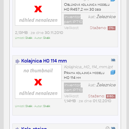
Oblúková kolajnica modelu
H0 R457,2 mm 30 deg
Inventor
kat:
Železnice
part IPT10
Velikost
Staženo:
270
x
2,13MB
• ze dne
30.11.2010
Umístil:
Sivák
• Autor:
Sivák
Kolajnica H0 114 mm
Kolajnica_H0_114_mm.ipt
Priama kolajnica modelu
H0 114 mm
Inventor
kat:
Železnice
part IPT10
Velikost
Staženo:
8160
x
1,14MB
• ze dne
01.12.2010
Umístil:
Sivák
• Autor:
Sivák