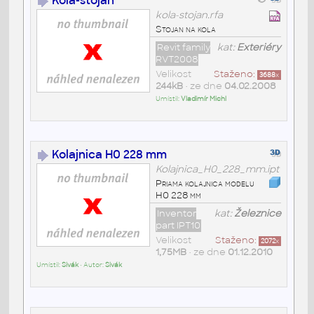
Kola-stojan
kola-stojan.rfa
Stojan na kola
Revit family
kat:
Exteriéry
RVT2008
Velikost
Staženo:
3688
x
244kB
• ze dne
04.02.2008
Umístil:
Vladimír Michl
Kolajnica H0 228 mm
Kolajnica_H0_228_mm.ipt
Priama kolajnica modelu
H0 228 mm
Inventor
kat:
Železnice
part IPT10
Velikost
Staženo:
2072
x
1,75MB
• ze dne
01.12.2010
Umístil:
Sivák
• Autor:
Sivák