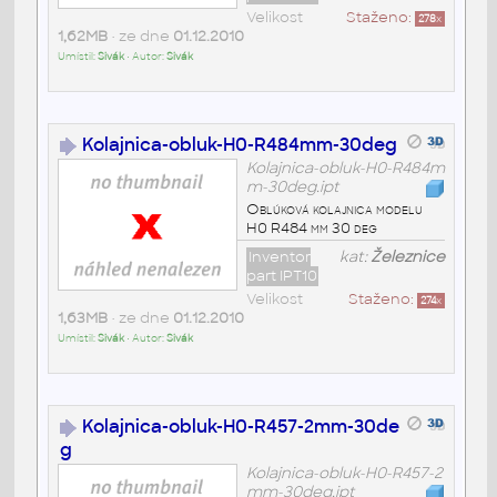
Velikost
Staženo:
278
x
1,62MB
• ze dne
01.12.2010
Umístil:
Sivák
• Autor:
Sivák
Kolajnica-obluk-H0-R484mm-30deg
Kolajnica-obluk-H0-R484m
m-30deg.ipt
Oblúková kolajnica modelu
H0 R484 mm 30 deg
Inventor
kat:
Železnice
part IPT10
Velikost
Staženo:
274
x
1,63MB
• ze dne
01.12.2010
Umístil:
Sivák
• Autor:
Sivák
Kolajnica-obluk-H0-R457-2mm-30de
g
Kolajnica-obluk-H0-R457-2
mm-30deg.ipt