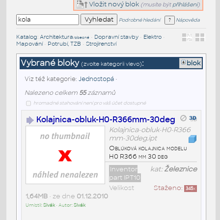
Vložit nový blok
(musíte být
přihlášeni
)
Podrobné hledání
Nápověda
Katalog
:
Architektura
•
Dopravní stavby
•
Elektro
•
/obecné
Mapování
•
Potrubí, TZB
•
Strojírenství
Vybrané bloky
:
blok
(zvolte kategorii vlevo)
Viz též kategorie:
Jednostopá
•
Nalezeno celkem
55
záznamů
hromadné stahování není pro váš účet dostupné
Kolajnica-obluk-H0-R366mm-30deg
Kolajnica-obluk-H0-R366
mm-30deg.ipt
Oblúková kolajnica modelu
H0 R366 mm 30 deg
Inventor
kat:
Železnice
part IPT10
Velikost
Staženo:
345
x
1,64MB
• ze dne
01.12.2010
Umístil:
Sivák
• Autor:
Sivák