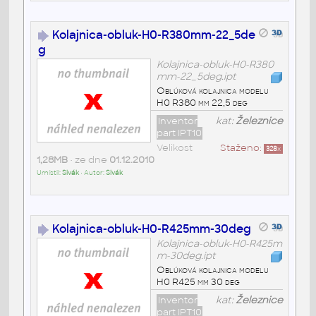
Kolajnica-obluk-H0-R380mm-22_5de
g
Kolajnica-obluk-H0-R380
mm-22_5deg.ipt
Oblúková kolajnica modelu
H0 R380 mm 22,5 deg
Inventor
kat:
Železnice
part IPT10
Velikost
Staženo:
328
x
1,28MB
• ze dne
01.12.2010
Umístil:
Sivák
• Autor:
Sivák
Kolajnica-obluk-H0-R425mm-30deg
Kolajnica-obluk-H0-R425m
m-30deg.ipt
Oblúková kolajnica modelu
H0 R425 mm 30 deg
Inventor
kat:
Železnice
part IPT10