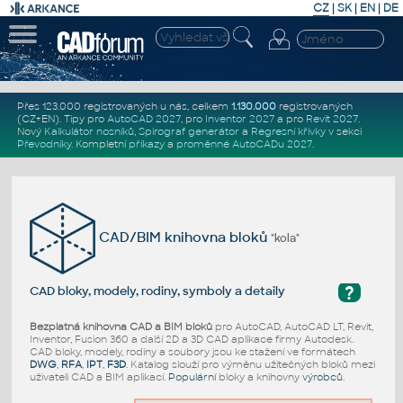
CZ
|
SK
|
EN
|
DE
Přes 123.000 registrovaných u nás, celkem
1.130.000
registrovaných
(CZ+EN)
. Tipy pro
AutoCAD 2027
, pro
Inventor 2027
a pro
Revit 2027
.
Nový
Kalkulátor nosníků
,
Spirograf generátor
a
Regresní křivky
v sekci
Převodníky
.
Kompletní
příkazy
a
proměnné AutoCADu 2027
.
CAD/BIM knihovna bloků
"kola"
?
CAD bloky, modely, rodiny, symboly a detaily
Bezplatná knihovna CAD a BIM bloků
pro AutoCAD, AutoCAD LT, Revit,
Inventor, Fusion 360 a další 2D a 3D CAD aplikace firmy Autodesk.
CAD bloky, modely, rodiny a soubory jsou ke stažení ve formátech
DWG
,
RFA
,
IPT
,
F3D
. Katalog slouží pro výměnu užitečných bloků mezi
uživateli CAD a BIM aplikací.
Populární
bloky a knihovny
výrobců
.