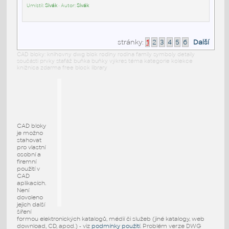
Umístil:
Sivák
• Autor:
Sivák
stránky:
1
2
3
4
5
6
Další
CAD bloky: knihovny dwg blok rodiny rodina family symboly detaily
součásti prvky stafáž buňka buňky výkres téma kategorie kolekce
knižnica zdarma free block library
CAD bloky
je možno
stahovat
pro vlastní
osobní a
firemní
použití v
CAD
aplikacích.
Není
dovoleno
jejich další
šíření
formou elektronických katalogů, médií či služeb (jiné katalogy, web
download, CD, apod.) - viz
podmínky použití
. Problém verze DWG