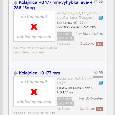
Kolajnica H0 177 mm-vyhybka lava-R
286-15deg
Kolajnica_H0_177_mm-vy
hybka_lava-15deg.ipt
Kolajnica H0 177 mm-
vyhybka lava-R286-15deg
Inventor
kat:
Konstrukce
part IPT10
Velikost
Staženo:
782
x
1,42MB
• ze dne
03.12.2010
Umístil:
Sivák
• Autor:
Sivák
Kolajnica H0 177 mm
Kolajnica_H0_177_m
m.ipt
Priama kolajnica modelu
H0 177 mm
Inventor
kat:
Železnice
part IPT10
Velikost
Staženo:
706
x
1,46MB
• ze dne
30.11.2010