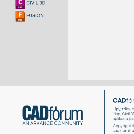
CIVIL 3D
FUSION
CAD
fó
Tipy, triky
Map, Civil 
aplikace (
Copyright 
soukromí, 