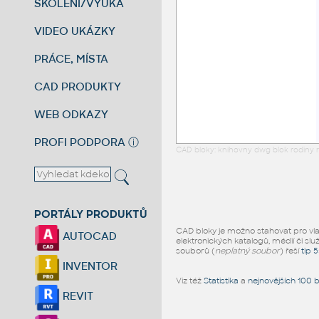
ŠKOLENÍ/VÝUKA
VIDEO UKÁZKY
PRÁCE, MÍSTA
CAD PRODUKTY
WEB ODKAZY
PROFI PODPORA
ⓘ
CAD bloky: knihovny dwg blok rodiny r
PORTÁLY PRODUKTŮ
CAD bloky je možno stahovat pro vlast
AUTOCAD
elektronických katalogů, médií či slu
souborů (
neplatný soubor
) řeší
tip 
INVENTOR
Viz též
Statistika
a
nejnovějších 100 
REVIT