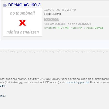
DEMAG AC 160-2
DEMAG_AC_160-2.dwg
Mobilní jeřáb
DWG2007
Velikost
975,2kB
• ze dne
03.11.2021
Umístil:
MIN HTUT WIN
• Autor:
Min
• Výrobce:
Demag
odina family symboly detaily součásti prvky stafáž buňka buňky výkres téma kategorie
ní osobní a firemní použití v CAD aplikacích. Není dovoleno jejich další šíření for
žeb (jiné katalogy, web download, CD, apod.) - viz
podmínky použití
. Problém ver
5584
.
bloků
.