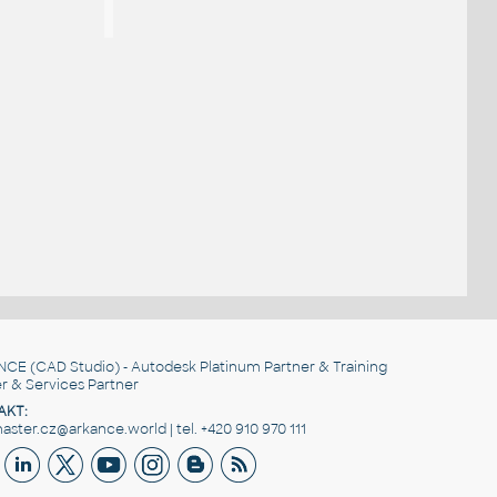
NCE
(CAD Studio) - Autodesk Platinum Partner & Training
r & Services Partner
AKT:
ster.cz@arkance.world | tel. +420 910 970 111