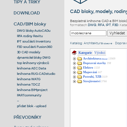
TIPY A TRIKY
CAD bloky, modely, rodiny
DOWNLOAD
Bezplatná knihovna CAD a BIM blok
CAD/BIM bloky
formátech
DWG
,
RFA
,
IPT
,
F3D
. Kat
DWG bloky AutoCADu
RFA rodiny Revitu
IPT součásti Inventoru
Katalog
:
Architektura
•
Dopravn
/obecné
F3D součásti Fusion360
3D CAD modely
Kategorie
Výrobci
dynamické bloky DWG
Architektura
13909
/obecné
top knihovny výrobců
Dopravní stavby
398
Elektro
1550
knihovna AEC Data
Mapování
447
knihovna RUG-CADstudio
Potrubí, TZB
3119
knihovna WATG
Strojírenství
3766
knihovna TDCZ
knihovna BIMproject
PARTcommunity
--
přidat blok - upload
PŘEVODNÍKY