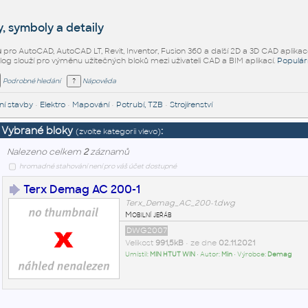
, symboly a detaily
ů
pro AutoCAD, AutoCAD LT, Revit, Inventor, Fusion 360 a další 2D a 3D CAD aplikac
alog slouží pro výměnu užitečných bloků mezi uživateli CAD a BIM aplikací.
Populár
Podrobné hledání
Nápověda
í stavby
•
Elektro
•
Mapování
•
Potrubí, TZB
•
Strojírenství
Vybrané bloky
:
(zvolte kategorii vlevo)
Nalezeno celkem
2
záznamů
hromadné stahování není pro váš účet dostupné
Terx Demag AC 200-1
Terx_Demag_AC_200-1.dwg
Mobilní jeřáb
DWG2007
Velikost
991,5kB
• ze dne
02.11.2021
Umístil:
MIN HTUT WIN
• Autor:
Min
• Výrobce:
Demag