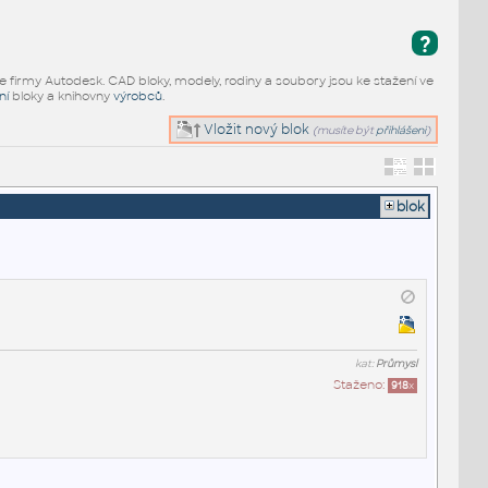
?
e firmy Autodesk. CAD bloky, modely, rodiny a soubory jsou ke stažení ve
ní
bloky a knihovny
výrobců
.
Vložit nový blok
(musíte být
přihlášeni
)
blok
kat:
Průmysl
Staženo:
918
x