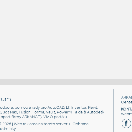
rum
ARKA
Cente
, podpora, pomoc a rady pro AutoCAD, LT, Inventor, Revit,
KONT
3D, 3ds Max, Fusion, Forma, Vault, PowerMill a další Autodesk
webma
support firmy ARKANCE). Viz
O portálu
.
© 2026 |
Web reklama
na tomto serveru |
Ochrana
podmínky