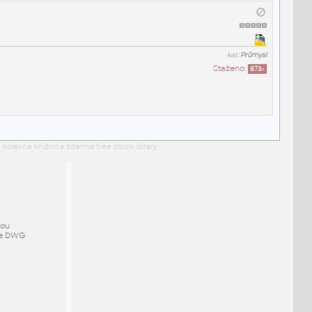
kat:
Průmysl
Staženo:
873
x
 kolekce knižnica zdarma free block library
mou
ze DWG