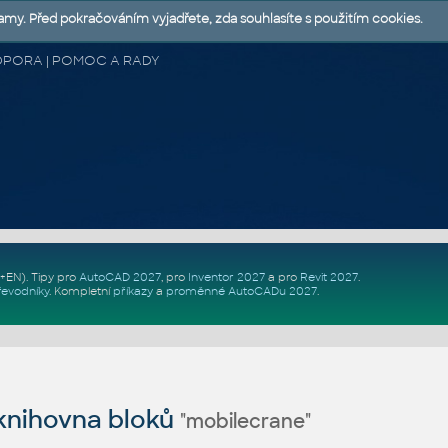
lamy. Před pokračováním vyjadřete, zda souhlasíte s použitím cookies.
 PODPORA | POMOC A RADY
Z+EN)
. Tipy pro
AutoCAD 2027
, pro
Inventor 2027
a pro
Revit 2027
.
řevodníky
.
Kompletní
příkazy
a
proměnné AutoCADu 2027
.
nihovna bloků
"mobilecrane"