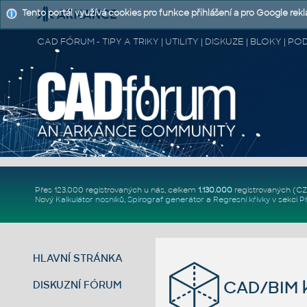
Tento portál využívá cookies pro funkce přihlášení a pro Google rek
CAD FÓRUM - TIPY A TRIKY | UTILITY | DISKUZE | BLOKY |
Přes 123.000 registrovaných u nás, celkem
1.130.000
registrovaných (C
Nový
Kalkulátor nosníků
,
Spirograf generátor
a
Regresní křivky
v sekci
P
HLAVNÍ STRÁNKA
CAD/BIM k
DISKUZNÍ FÓRUM