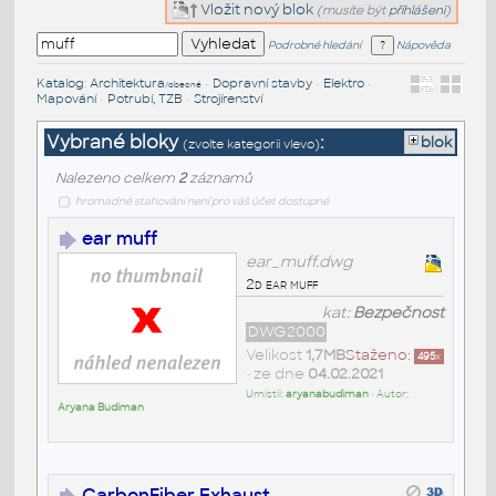
Vložit nový blok
(musíte být
přihlášeni
)
Podrobné hledání
Nápověda
Katalog
:
Architektura
•
Dopravní stavby
•
Elektro
•
/obecné
Mapování
•
Potrubí, TZB
•
Strojírenství
Vybrané bloky
:
blok
(zvolte kategorii vlevo)
Nalezeno celkem
2
záznamů
hromadné stahování není pro váš účet dostupné
ear muff
ear_muff.dwg
2d ear muff
kat:
Bezpečnost
DWG2000
Velikost
1,7MB
Staženo:
495
x
• ze dne
04.02.2021
Umístil:
aryanabudiman
• Autor:
Aryana Budiman
CarbonFiber Exhaust