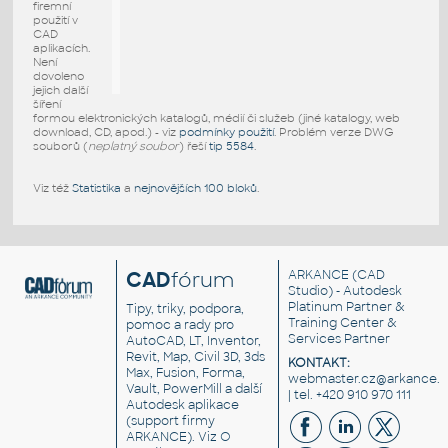
firemní
použití v
CAD
aplikacích.
Není
dovoleno
jejich další
šíření
formou elektronických katalogů, médií či služeb (jiné katalogy, web
download, CD, apod.) - viz
podmínky použití
. Problém verze DWG
souborů (
neplatný soubor
) řeší
tip 5584
.
Viz též
Statistika
a
nejnovějších 100 bloků
.
CAD
fórum
ARKANCE
(CAD
Studio) - Autodesk
Platinum Partner &
Tipy, triky, podpora,
Training Center &
pomoc a rady pro
Services Partner
AutoCAD, LT, Inventor,
Revit, Map, Civil 3D, 3ds
KONTAKT:
Max, Fusion, Forma,
webmaster.cz@arkance.w
Vault, PowerMill a další
| tel. +420 910 970 111
Autodesk aplikace
(support firmy
ARKANCE). Viz
O