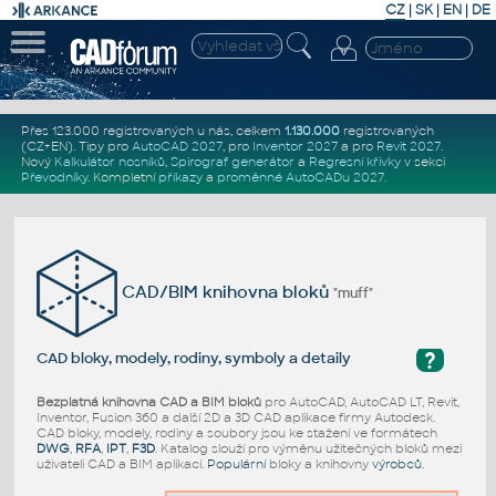
CZ
|
SK
|
EN
|
DE
Přes 123.000 registrovaných u nás, celkem
1.130.000
registrovaných
(CZ+EN)
. Tipy pro
AutoCAD 2027
, pro
Inventor 2027
a pro
Revit 2027
.
Nový
Kalkulátor nosníků
,
Spirograf generátor
a
Regresní křivky
v sekci
Převodníky
.
Kompletní
příkazy
a
proměnné AutoCADu 2027
.
CAD/BIM knihovna bloků
"muff"
?
CAD bloky, modely, rodiny, symboly a detaily
Bezplatná knihovna CAD a BIM bloků
pro AutoCAD, AutoCAD LT, Revit,
Inventor, Fusion 360 a další 2D a 3D CAD aplikace firmy Autodesk.
CAD bloky, modely, rodiny a soubory jsou ke stažení ve formátech
DWG
,
RFA
,
IPT
,
F3D
. Katalog slouží pro výměnu užitečných bloků mezi
uživateli CAD a BIM aplikací.
Populární
bloky a knihovny
výrobců
.