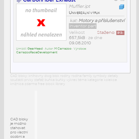
Muffler.ipt
Univerzální výfuk
kat:
Motory a příslušenství
Inventor part
Velikost
Staženo:
813
x
657,5kB
• ze dne
09.08.2010
Umístil:
GearHead
• Autor:
M Carrazco
• Výrobce:
CarrazcoRaceDevelopment
CAD bloky: knihovny dwg blok rodiny rodina family symboly detaily
součásti prvky stafáž buňka buňky výkres téma kategorie kolekce
knižnica zdarma free block library
CAD bloky
je možno
stahovat
pro vlastní
osobní a