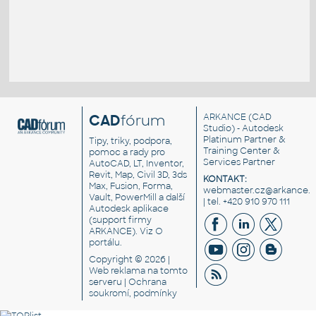
CAD
fórum
ARKANCE
(CAD
Studio) - Autodesk
Platinum Partner &
Tipy, triky, podpora,
Training Center &
pomoc a rady pro
Services Partner
AutoCAD, LT, Inventor,
Revit, Map, Civil 3D, 3ds
KONTAKT:
Max, Fusion, Forma,
webmaster.cz@arkance.w
Vault, PowerMill a další
| tel. +420 910 970 111
Autodesk aplikace
(support firmy
ARKANCE). Viz
O
portálu
.
Copyright © 2026 |
Web reklama
na tomto
serveru |
Ochrana
soukromí, podmínky