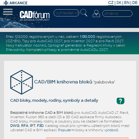
CZ
|
SK
|
EN
|
DE
Přes 123.000 registrovaných u nás, celkem
1.130.000
registrovaných
(CZ+EN)
. Tipy pro
AutoCAD 2027
, pro
Inventor 2027
a pro
Revit 2027
.
Nový
Kalkulátor nosníků
,
Spirograf generátor
a
Regresní křivky
v sekci
Převodníky
.
Kompletní
příkazy
a
proměnné AutoCADu 2027
.
CAD/BIM knihovna bloků
"palubovka"
?
CAD bloky, modely, rodiny, symboly a detaily
Bezplatná knihovna CAD a BIM bloků
pro AutoCAD, AutoCAD LT, Revit,
Inventor, Fusion 360 a další 2D a 3D CAD aplikace firmy Autodesk.
CAD bloky, modely, rodiny a soubory jsou ke stažení ve formátech
DWG
,
RFA
,
IPT
,
F3D
. Katalog slouží pro výměnu užitečných bloků mezi
uživateli CAD a BIM aplikací.
Populární
bloky a knihovny
výrobců
.