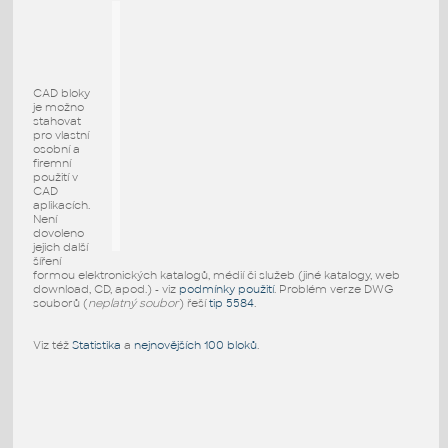
CAD bloky
je možno
stahovat
pro vlastní
osobní a
firemní
použití v
CAD
aplikacích.
Není
dovoleno
jejich další
šíření
formou elektronických katalogů, médií či služeb (jiné katalogy, web
download, CD, apod.) - viz
podmínky použití
. Problém verze DWG
souborů (
neplatný soubor
) řeší
tip 5584
.
Viz též
Statistika
a
nejnovějších 100 bloků
.