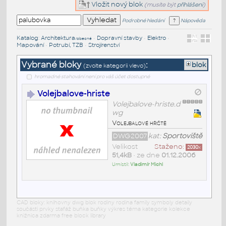
Vložit nový blok
(musíte být
přihlášeni
)
Podrobné hledání
Nápověda
Katalog
:
Architektura
•
Dopravní stavby
•
Elektro
•
/obecné
Mapování
•
Potrubí, TZB
•
Strojírenství
Vybrané bloky
:
blok
(zvolte kategorii vlevo)
hromadné stahování není pro váš účet dostupné
Volejbalove-hriste
Volejbalove-hriste.d
wg
Volejbalové hřiště
DWG2007
kat:
Sportoviště
Velikost
Staženo:
2030
x
51,4kB
• ze dne
01.12.2006
Umístil:
Vladimír Michl
CAD bloky: knihovny dwg blok rodiny rodina family symboly detaily
součásti prvky stafáž buňka buňky výkres téma kategorie kolekce
knižnica zdarma free block library