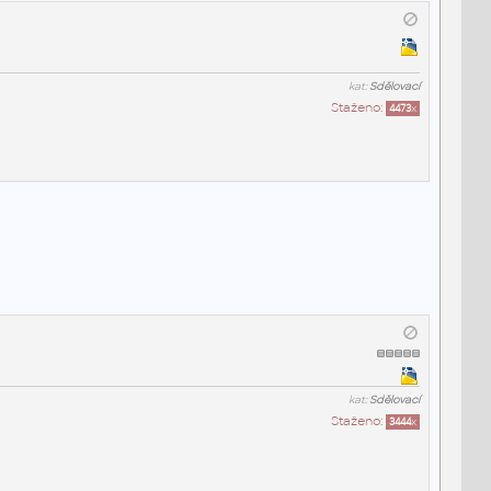
kat:
Sdělovací
Staženo:
4473
x
kat:
Sdělovací
Staženo:
3444
x