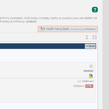
?
e firmy Autodesk. CAD bloky, modely, rodiny a soubory jsou ke stažení ve
ní
bloky a knihovny
výrobců
.
Vložit nový blok
(musíte být
přihlášeni
)
blok
kat:
Sdělovací
Staženo:
4778
x