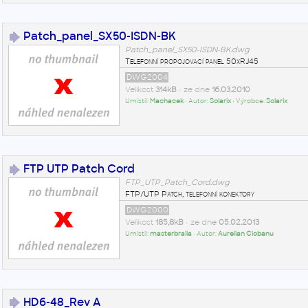
Patch_panel_SX50-ISDN-BK
Patch_panel_SX50-ISDN-BK.dwg
Telefonní propojovací panel 50xRJ45
DWG2004
Velikost
314kB
• ze dne
16.03.2010
Umístil:
Machacek
• Autor:
Solarix
• Výrobce:
Solarix
FTP UTP Patch Cord
FTP_UTP_Patch_Cord.dwg
FTP/UTP Patch, telefonní konektory
DWG2000
Velikost
185,8kB
• ze dne
05.02.2013
Umístil:
masterbraila
• Autor:
Aurelian Ciobanu
HD6-48_Rev A