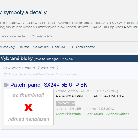
, symboly a detaily
ů
pro AutoCAD, AutoCAD LT, Revit, Inventor, Fusion 360 a další 2D a 3D CAD aplikac
alog slouží pro výměnu užitečných bloků mezi uživateli CAD a BIM aplikací.
Populár
Podrobné hledání
Nápověda
í stavby
•
Elektro
•
Mapování
•
Potrubí, TZB
•
Strojírenství
Vybrané bloky
:
(zvolte kategorii vlevo)
Nalezeno celkem
7
záznamů
hromadné stahování není pro váš účet dostupné
Patch_panel_SX24P-5E-UTP-BK
Patch_panel_SX24P-5E-UTP-BK.dwg
Propojovací panel SOLARIX 24x C5E UTP
DWG2004
Velikost
541,1kB
• ze dne
16.03.2010
Umístil:
Machacek
• Autor:
Solarix
• Výrobce:
Solarix