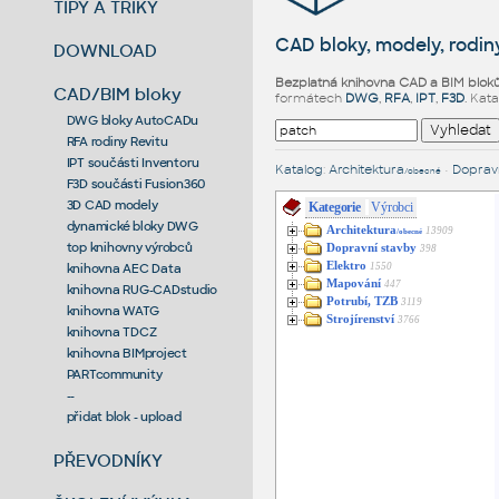
TIPY A TRIKY
CAD bloky, modely, rodiny
DOWNLOAD
Bezplatná knihovna CAD a BIM blok
CAD/BIM bloky
formátech
DWG
,
RFA
,
IPT
,
F3D
. Kat
DWG bloky AutoCADu
RFA rodiny Revitu
IPT součásti Inventoru
Katalog
:
Architektura
•
Dopravn
/obecné
F3D součásti Fusion360
3D CAD modely
Kategorie
Výrobci
dynamické bloky DWG
Architektura
13909
/obecné
top knihovny výrobců
Dopravní stavby
398
Elektro
1550
knihovna AEC Data
Mapování
447
knihovna RUG-CADstudio
Potrubí, TZB
3119
knihovna WATG
Strojírenství
3766
knihovna TDCZ
knihovna BIMproject
PARTcommunity
--
přidat blok - upload
PŘEVODNÍKY