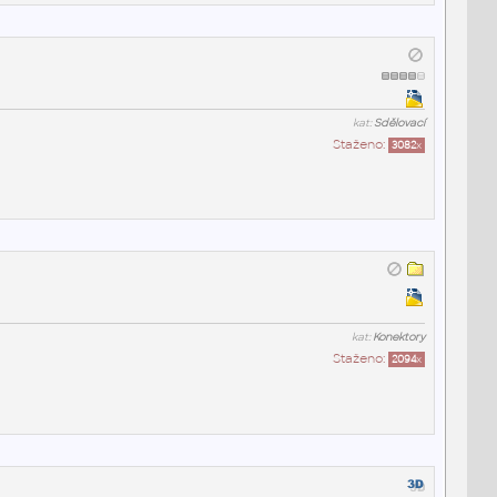
kat:
Sdělovací
Staženo:
3082
x
kat:
Konektory
Staženo:
2094
x