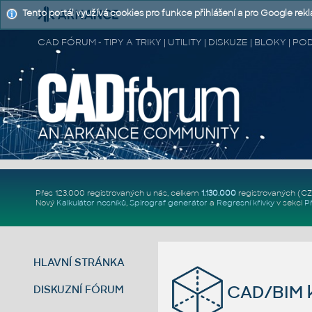
Tento portál využívá cookies pro funkce přihlášení a pro Google rek
CAD FÓRUM - TIPY A TRIKY | UTILITY | DISKUZE | BLOKY |
Přes 123.000 registrovaných u nás, celkem
1.130.000
registrovaných (C
Nový
Kalkulátor nosníků
,
Spirograf generátor
a
Regresní křivky
v sekci
P
HLAVNÍ STRÁNKA
CAD/BIM k
DISKUZNÍ FÓRUM