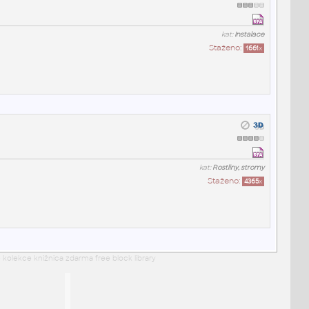
kat:
Instalace
Staženo:
1661
x
kat:
Rostliny, stromy
Staženo:
4365
x
 kolekce knižnica zdarma free block library