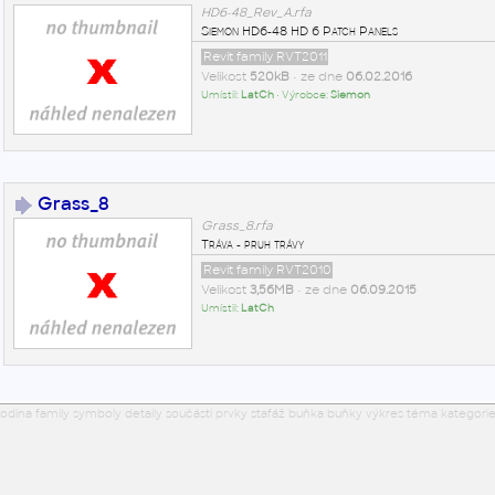
HD6-48_Rev_A.rfa
Siemon HD6-48 HD 6 Patch Panels
Revit family RVT2011
Velikost
520kB
• ze dne
06.02.2016
Umístil:
LatCh
• Výrobce:
Siemon
Grass_8
Grass_8.rfa
Tráva - pruh trávy
Revit family RVT2010
Velikost
3,56MB
• ze dne
06.09.2015
Umístil:
LatCh
odina family symboly detaily součásti prvky stafáž buňka buňky výkres téma kategorie