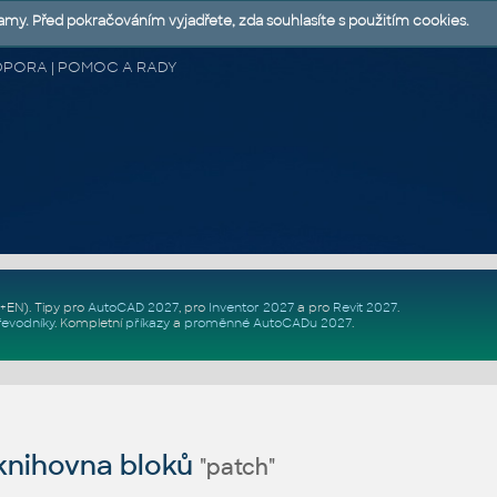
lamy. Před pokračováním vyjadřete, zda souhlasíte s použitím cookies.
 PODPORA | POMOC A RADY
Z+EN)
. Tipy pro
AutoCAD 2027
, pro
Inventor 2027
a pro
Revit 2027
.
řevodníky
.
Kompletní
příkazy
a
proměnné AutoCADu 2027
.
nihovna bloků
"patch"