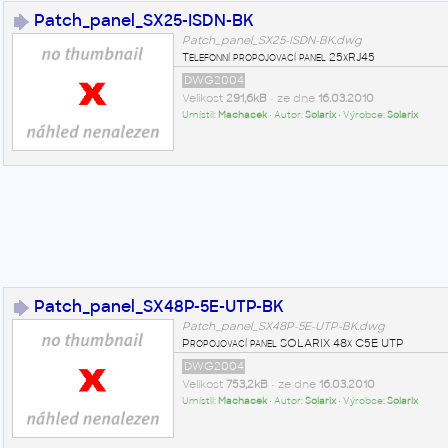
Patch_panel_SX25-ISDN-BK
Patch_panel_SX25-ISDN-BK.dwg
Telefonní propojovací panel 25xRJ45
DWG2004
Velikost
291,6kB
• ze dne
16.03.2010
Umístil:
Machacek
• Autor:
Solarix
• Výrobce:
Solarix
Patch_panel_SX48P-5E-UTP-BK
Patch_panel_SX48P-5E-UTP-BK.dwg
Propojovací panel SOLARIX 48x C5E UTP
DWG2004
Velikost
753,2kB
• ze dne
16.03.2010
Umístil:
Machacek
• Autor:
Solarix
• Výrobce:
Solarix