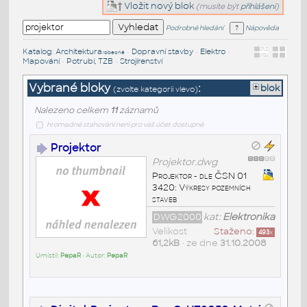
Vložit nový blok
(musíte být
přihlášeni
)
Podrobné hledání
Nápověda
Katalog
:
Architektura
•
Dopravní stavby
•
Elektro
•
/obecné
Mapování
•
Potrubí, TZB
•
Strojírenství
Vybrané bloky
:
blok
(zvolte kategorii vlevo)
Nalezeno celkem
11
záznamů
hromadné stahování není pro váš účet dostupné
Projektor
Projektor.dwg
Projektor - dle ČSN 01
3420: Výkresy pozemních
staveb
DWG2000
kat:
Elektronika
Velikost
Staženo:
493
x
61,2kB
• ze dne
31.10.2008
Umístil:
PepaR
• Autor:
PepaR