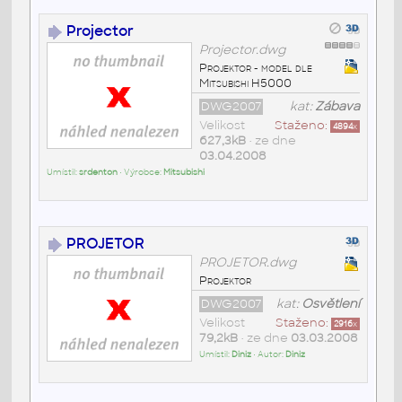
Projector
Projector.dwg
Projektor - model dle
Mitsubishi H5000
DWG2007
kat:
Zábava
Velikost
Staženo:
4894
x
627,3kB
• ze dne
03.04.2008
Umístil:
srdenton
• Výrobce:
Mitsubishi
PROJETOR
PROJETOR.dwg
Projektor
DWG2007
kat:
Osvětlení
Velikost
Staženo:
2916
x
79,2kB
• ze dne
03.03.2008
Umístil:
Diniz
• Autor:
Diniz