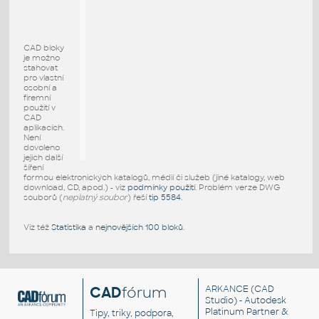
CAD bloky
je možno
stahovat
pro vlastní
osobní a
firemní
použití v
CAD
aplikacích.
Není
dovoleno
jejich další
šíření
formou elektronických katalogů, médií či služeb (jiné katalogy, web
download, CD, apod.) - viz
podmínky použití
. Problém verze DWG
souborů (
neplatný soubor
) řeší
tip 5584
.
Viz též
Statistika
a
nejnovějších 100 bloků
.
CAD
fórum
ARKANCE
(CAD
Studio) - Autodesk
Platinum Partner &
Tipy, triky, podpora,