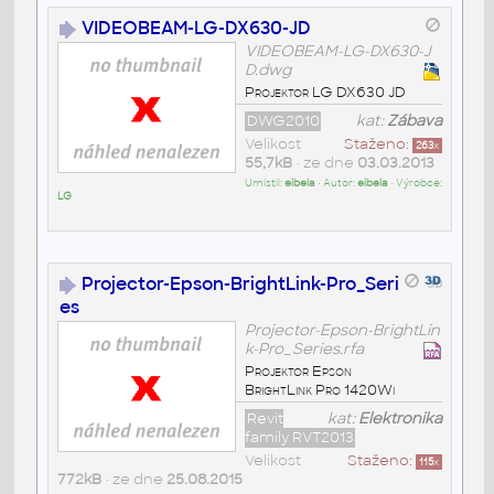
VIDEOBEAM-LG-DX630-JD
VIDEOBEAM-LG-DX630-J
D.dwg
Projektor LG DX630 JD
DWG2010
kat:
Zábava
Velikost
Staženo:
263
x
55,7kB
• ze dne
03.03.2013
Umístil:
eibela
• Autor:
eibela
• Výrobce:
LG
Projector-Epson-BrightLink-Pro_Seri
es
Projector-Epson-BrightLin
k-Pro_Series.rfa
Projektor Epson
BrightLink Pro 1420Wi
Revit
kat:
Elektronika
family RVT2013
Velikost
Staženo:
115
x
772kB
• ze dne
25.08.2015