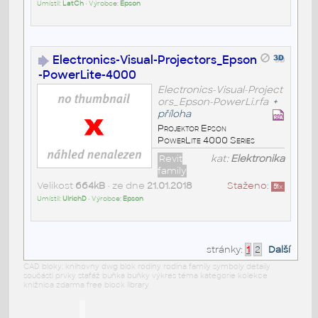
Umístil:
LatCh
• Výrobce:
Epson
Electronics-Visual-Projectors_Epson
-PowerLite-4000
Electronics-Visual-Project
ors_Epson-PowerLi.rfa
+
příloha
Projektor Epson
PowerLite 4000 Series
Revit
kat:
Elektronika
family
Velikost
664kB
• ze dne
21.01.2018
Staženo:
51
x
Umístil:
UlrichD
• Výrobce:
Epson
stránky:
1
2
Další
CAD bloky: knihovny dwg blok rodiny rodina family symboly detaily
součásti prvky stafáž buňka buňky výkres téma kategorie kolekce
knižnica zdarma free block library