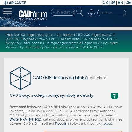
CZ
|
SK
|
EN
|
DE
Přes 123.000 registrovaných u nás, celkem
1.130.000
registrovaných
(CZ+EN)
. Tipy pro
AutoCAD 2027
, pro
Inventor 2027
a pro
Revit 2027
.
Nový
Kalkulátor nosníků
,
Spirograf generátor
a
Regresní křivky
v sekci
Převodníky
.
Kompletní
příkazy
a
proměnné AutoCADu 2027
.
CAD/BIM knihovna bloků
"projektor"
?
CAD bloky, modely, rodiny, symboly a detaily
Bezplatná knihovna CAD a BIM bloků
pro AutoCAD, AutoCAD LT, Revit,
Inventor, Fusion 360 a další 2D a 3D CAD aplikace firmy Autodesk.
CAD bloky, modely, rodiny a soubory jsou ke stažení ve formátech
DWG
,
RFA
,
IPT
,
F3D
. Katalog slouží pro výměnu užitečných bloků mezi
uživateli CAD a BIM aplikací.
Populární
bloky a knihovny
výrobců
.