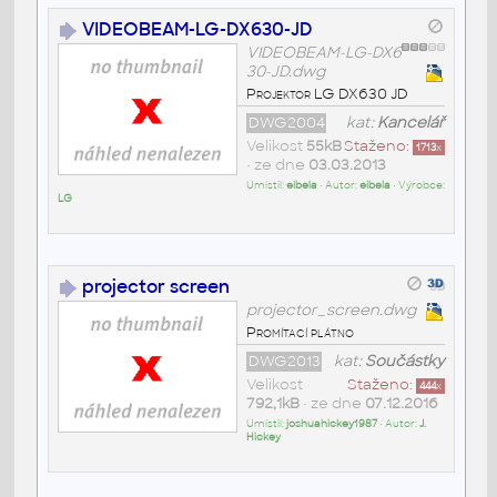
VIDEOBEAM-LG-DX630-JD
VIDEOBEAM-LG-DX6
30-JD.dwg
Projektor LG DX630 JD
DWG2004
kat:
Kancelář
Velikost
55kB
Staženo:
1713
x
• ze dne
03.03.2013
Umístil:
eibela
• Autor:
eibela
• Výrobce:
LG
projector screen
projector_screen.dwg
Promítací plátno
DWG2013
kat:
Součástky
Velikost
Staženo:
444
x
792,1kB
• ze dne
07.12.2016
Umístil:
joshuahickey1987
• Autor:
J.
Hickey