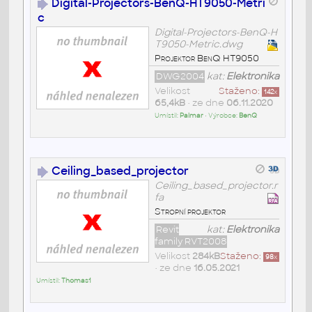
Digital-Projectors-BenQ-HT9050-Metri
c
Digital-Projectors-BenQ-H
T9050-Metric.dwg
Projektor BenQ HT9050
DWG2004
kat:
Elektronika
Velikost
Staženo:
142
x
65,4kB
• ze dne
06.11.2020
Umístil:
Palmar
• Výrobce:
BenQ
Ceiling_based_projector
Ceiling_based_projector.r
fa
Stropní projektor
Revit
kat:
Elektronika
family RVT2008
Velikost
284kB
Staženo:
98
x
• ze dne
16.05.2021
Umístil:
Thomas1