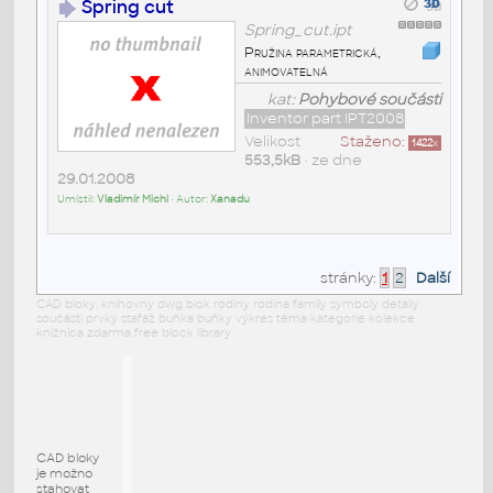
Spring cut
Spring_cut.ipt
Pružina parametrická,
animovatelná
kat:
Pohybové součásti
Inventor part IPT2008
Velikost
Staženo:
1422
x
553,5kB
• ze dne
29.01.2008
Umístil:
Vladimír Michl
• Autor:
Xanadu
stránky:
1
2
Další
CAD bloky: knihovny dwg blok rodiny rodina family symboly detaily
součásti prvky stafáž buňka buňky výkres téma kategorie kolekce
knižnica zdarma free block library
CAD bloky
je možno
stahovat