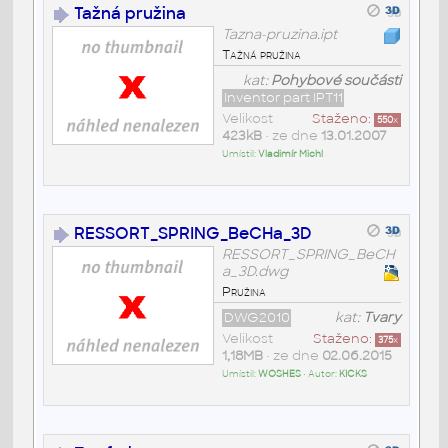
Tažná pružina
Tazna-pruzina.ipt
Tažná pružina
kat:
Pohybové součásti
Inventor part IPT11
Velikost
Staženo:
550
x
423kB
• ze dne
13.01.2007
Umístil:
Vladimír Michl
RESSORT_SPRING_BeCHa_3D
RESSORT_SPRING_BeCH
a_3D.dwg
Pružina
DWG2010
kat:
Tvary
Velikost
Staženo:
375
x
1,18MB
• ze dne
02.06.2015
Umístil:
WOSHES
• Autor:
KICKS