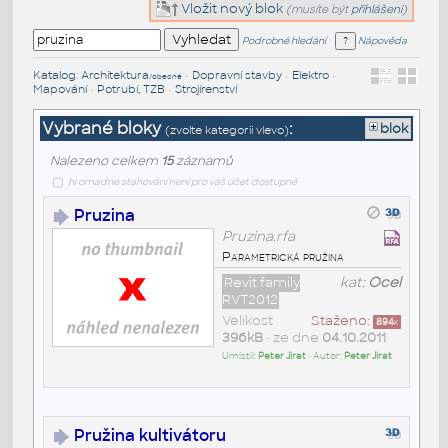
Vložit nový blok
(musíte být
přihlášeni
)
Podrobné hledání
Nápověda
Katalog
:
Architektura
•
Dopravní stavby
•
Elektro
•
/obecné
Mapování
•
Potrubí, TZB
•
Strojírenství
Vybrané bloky
:
blok
(zvolte kategorii vlevo)
Nalezeno celkem
15
záznamů
hromadné stahování není pro váš účet dostupné
Pruzina
Pruzina.rfa
Parametrická pružina
Revit family
kat:
Ocel
RVT2012
Velikost
Staženo:
894
x
396kB
• ze dne
04.10.2011
Umístil:
Peter Jirat
• Autor:
Peter Jirat
Pružina kultivátoru