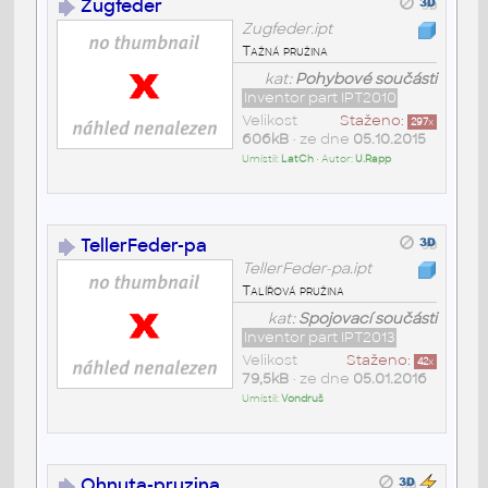
Zugfeder
Zugfeder.ipt
Tažná pružina
kat:
Pohybové součásti
Inventor part IPT2010
Velikost
Staženo:
297
x
606kB
• ze dne
05.10.2015
Umístil:
LatCh
• Autor:
U.Rapp
TellerFeder-pa
TellerFeder-pa.ipt
Talířová pružina
kat:
Spojovací součásti
Inventor part IPT2013
Velikost
Staženo:
42
x
79,5kB
• ze dne
05.01.2016
Umístil:
Vondruš
Ohnuta-pruzina