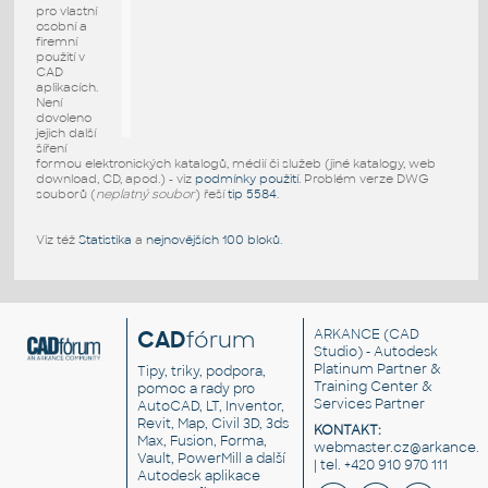
pro vlastní
osobní a
firemní
použití v
CAD
aplikacích.
Není
dovoleno
jejich další
šíření
formou elektronických katalogů, médií či služeb (jiné katalogy, web
download, CD, apod.) - viz
podmínky použití
. Problém verze DWG
souborů (
neplatný soubor
) řeší
tip 5584
.
Viz též
Statistika
a
nejnovějších 100 bloků
.
CAD
fórum
ARKANCE
(CAD
Studio) - Autodesk
Platinum Partner &
Tipy, triky, podpora,
Training Center &
pomoc a rady pro
Services Partner
AutoCAD, LT, Inventor,
Revit, Map, Civil 3D, 3ds
KONTAKT:
Max, Fusion, Forma,
webmaster.cz@arkance.w
Vault, PowerMill a další
| tel. +420 910 970 111
Autodesk aplikace