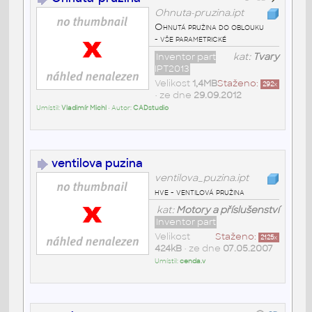
Ohnuta-pruzina.ipt
Ohnutá pružina do oblouku
- vše parametrické
Inventor part
kat:
Tvary
IPT2013
Velikost
1,4MB
Staženo:
292
x
• ze dne
29.09.2012
Umístil:
Vladimír Michl
• Autor:
CADstudio
ventilova puzina
ventilova_puzina.ipt
hve - ventilová pružina
kat:
Motory a příslušenství
Inventor part
Velikost
Staženo:
2125
x
424kB
• ze dne
07.05.2007
Umístil:
cenda.v