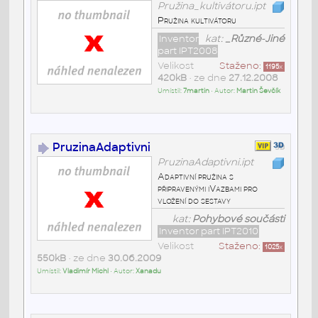
Pružina_kultivátoru.ipt
Pružina kultivátoru
Inventor
kat:
_Různé-Jiné
part IPT2008
Velikost
Staženo:
1195
x
420kB
• ze dne
27.12.2008
Umístil:
7martin
• Autor:
Martin Ševčík
PruzinaAdaptivni
PruzinaAdaptivni.ipt
Adaptivní pružina s
připravenými iVazbami pro
vložení do sestavy
kat:
Pohybové součásti
Inventor part IPT2010
Velikost
Staženo:
1025
x
550kB
• ze dne
30.06.2009
Umístil:
Vladimír Michl
• Autor:
Xanadu