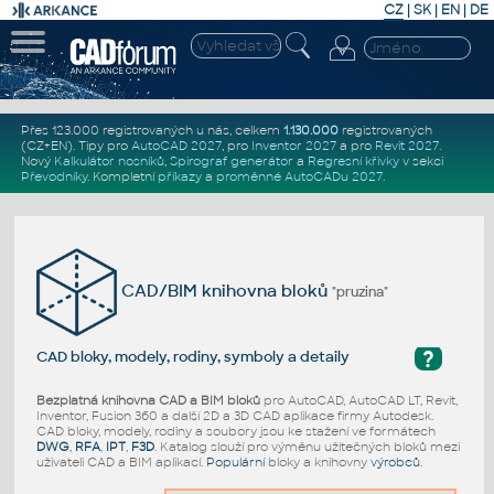
CZ
|
SK
|
EN
|
DE
Přes 123.000 registrovaných u nás, celkem
1.130.000
registrovaných
(CZ+EN)
. Tipy pro
AutoCAD 2027
, pro
Inventor 2027
a pro
Revit 2027
.
Nový
Kalkulátor nosníků
,
Spirograf generátor
a
Regresní křivky
v sekci
Převodníky
.
Kompletní
příkazy
a
proměnné AutoCADu 2027
.
CAD/BIM knihovna bloků
"pruzina"
?
CAD bloky, modely, rodiny, symboly a detaily
Bezplatná knihovna CAD a BIM bloků
pro AutoCAD, AutoCAD LT, Revit,
Inventor, Fusion 360 a další 2D a 3D CAD aplikace firmy Autodesk.
CAD bloky, modely, rodiny a soubory jsou ke stažení ve formátech
DWG
,
RFA
,
IPT
,
F3D
. Katalog slouží pro výměnu užitečných bloků mezi
uživateli CAD a BIM aplikací.
Populární
bloky a knihovny
výrobců
.