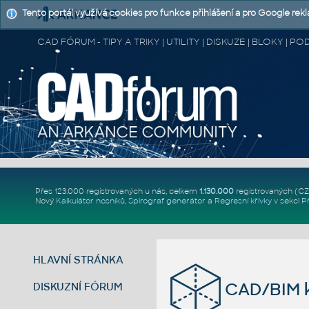
Tento portál využívá cookies pro funkce přihlášení a pro Google rek
CAD FÓRUM - TIPY A TRIKY | UTILITY | DISKUZE | BLOKY |
Přes 123.000 registrovaných u nás, celkem
1.130.000
registrovaných (C
Nový
Kalkulátor nosníků
,
Spirograf generátor
a
Regresní křivky
v sekci
P
HLAVNÍ STRÁNKA
CAD/BIM k
DISKUZNÍ FÓRUM