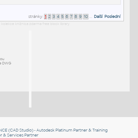
stránky:
1
2
3
4
5
6
7
8
9
10
...
Další
Poslední
 kolekce knižnica zdarma free block library
mou
ze DWG
NCE
(CAD Studio) - Autodesk Platinum Partner & Training
r & Services Partner