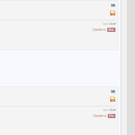
kat:
Ocel
Staženo:
584
x
kat:
Ocel
Staženo:
574
x