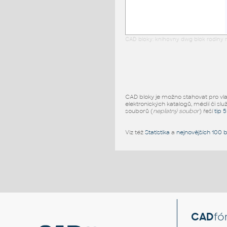
CAD bloky: knihovny dwg blok rodiny r
CAD bloky je možno stahovat pro vlast
elektronických katalogů, médií či slu
souborů (
neplatný soubor
) řeší
tip 
Viz též
Statistika
a
nejnovějších 100 
CAD
fó