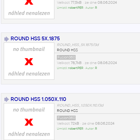
Velikost
77,5kB
• ze dne
08.06.2024
Umístil:
robertPER
• Autor:
R
ROUND HSS 5X.1875
ROUND_HSS_5X.1875.f3d
ROUND HSS
Fusion360
Velikost
78,7kB
• ze dne
08.06.2024
Umístil:
robertPER
• Autor:
R
ROUND HSS 1.050X.110
ROUND_HSS_1.050X.110.f3d
ROUND HSS
Fusion360
Velikost
72kB
• ze dne
08.06.2024
Umístil:
robertPER
• Autor:
R