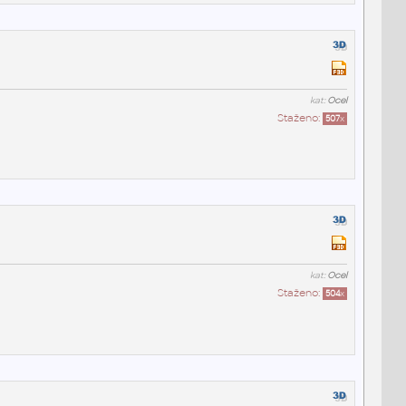
kat:
Ocel
Staženo:
507
x
kat:
Ocel
Staženo:
504
x