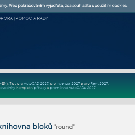
lamy. Před pokračováním vyjadřete, zda souhlasíte s použitím cookies.
 PODPORA | POMOC A RADY
Z+EN)
. Tipy pro
AutoCAD 2027
, pro
Inventor 2027
a pro
Revit 2027
.
řevodníky
.
Kompletní
příkazy
a
proměnné AutoCADu 2027
.
nihovna bloků
"round"