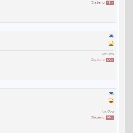
Staženo:
481
x
kat:
Ocel
Staženo:
472
x
kat:
Ocel
Staženo:
464
x