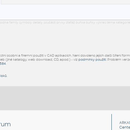
odina family symboly detaily součásti prvky stafáž buňka buňky výkres téma kategorie
ní osobní a firemní použití v CAD aplikacích. Není dovoleno jejich další šíření for
žeb (jiné katalogy, web download, CD, apod.) - viz
podmínky použití
. Problém ver
5584
.
bloků
.
rum
ARKA
Cente