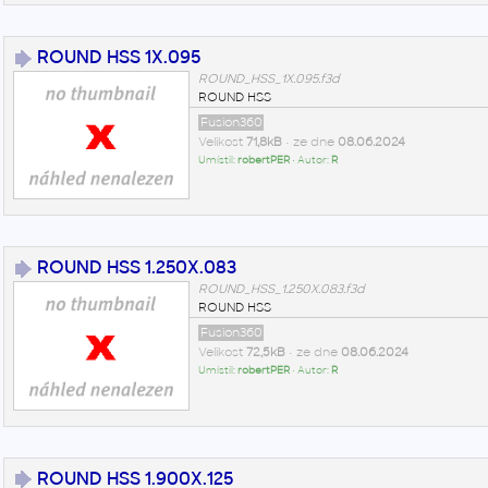
ROUND HSS 1X.095
ROUND_HSS_1X.095.f3d
ROUND HSS
Fusion360
Velikost
71,8kB
• ze dne
08.06.2024
Umístil:
robertPER
• Autor:
R
ROUND HSS 1.250X.083
ROUND_HSS_1.250X.083.f3d
ROUND HSS
Fusion360
Velikost
72,5kB
• ze dne
08.06.2024
Umístil:
robertPER
• Autor:
R
ROUND HSS 1.900X.125