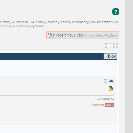
?
e firmy Autodesk. CAD bloky, modely, rodiny a soubory jsou ke stažení ve
ní
bloky a knihovny
výrobců
.
Vložit nový blok
(musíte být
přihlášeni
)
blok
kat:
Nábytek
Staženo:
939
x