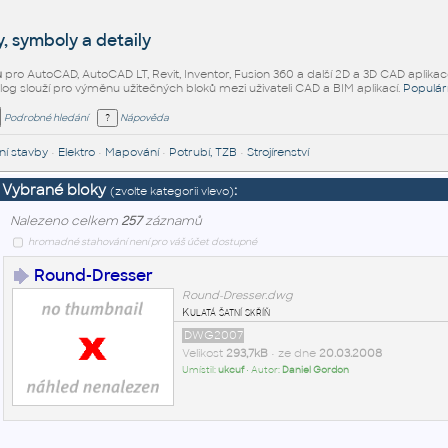
, symboly a detaily
ů
pro AutoCAD, AutoCAD LT, Revit, Inventor, Fusion 360 a další 2D a 3D CAD aplikac
alog slouží pro výměnu užitečných bloků mezi uživateli CAD a BIM aplikací.
Populár
Podrobné hledání
Nápověda
í stavby
•
Elektro
•
Mapování
•
Potrubí, TZB
•
Strojírenství
Vybrané bloky
:
(zvolte kategorii vlevo)
Nalezeno celkem
257
záznamů
hromadné stahování není pro váš účet dostupné
Round-Dresser
Round-Dresser.dwg
Kulatá šatní skříň
DWG2007
Velikost
293,7kB
• ze dne
20.03.2008
Umístil:
ukcuf
• Autor:
Daniel Gordon