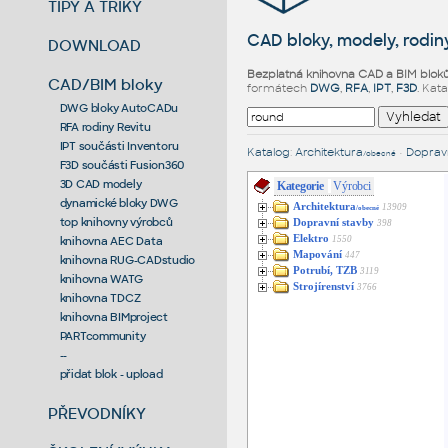
TIPY A TRIKY
CAD bloky, modely, rodiny
DOWNLOAD
Bezplatná knihovna CAD a BIM blok
CAD/BIM bloky
formátech
DWG
,
RFA
,
IPT
,
F3D
. Kat
DWG bloky AutoCADu
RFA rodiny Revitu
IPT součásti Inventoru
Katalog
:
Architektura
•
Dopravn
/obecné
F3D součásti Fusion360
3D CAD modely
Kategorie
Výrobci
dynamické bloky DWG
Architektura
13909
/obecné
top knihovny výrobců
Dopravní stavby
398
Elektro
1550
knihovna AEC Data
Mapování
447
knihovna RUG-CADstudio
Potrubí, TZB
3119
knihovna WATG
Strojírenství
3766
knihovna TDCZ
knihovna BIMproject
PARTcommunity
--
přidat blok - upload
PŘEVODNÍKY