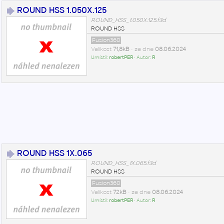
ROUND HSS 1.050X.125
ROUND_HSS_1.050X.125.f3d
ROUND HSS
Fusion360
Velikost
71,8kB
• ze dne
08.06.2024
Umístil:
robertPER
• Autor:
R
ROUND HSS 1X.065
ROUND_HSS_1X.065.f3d
ROUND HSS
Fusion360
Velikost
72kB
• ze dne
08.06.2024
Umístil:
robertPER
• Autor:
R