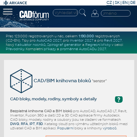
CZ
|
SK
|
EN
|
DE
Přes 123.000 registrovaných u nás, celkem
1.130.000
registrovaných
(CZ+EN)
. Tipy pro
AutoCAD 2027
, pro
Inventor 2027
a pro
Revit 2027
.
Nový
Kalkulátor nosníků
,
Spirograf generátor
a
Regresní křivky
v sekci
Převodníky
.
Kompletní
příkazy
a
proměnné AutoCADu 2027
.
CAD/BIM knihovna bloků
"senzor"
?
CAD bloky, modely, rodiny, symboly a detaily
Bezplatná knihovna CAD a BIM bloků
pro AutoCAD, AutoCAD LT, Revit,
Inventor, Fusion 360 a další 2D a 3D CAD aplikace firmy Autodesk.
CAD bloky, modely, rodiny a soubory jsou ke stažení ve formátech
DWG
,
RFA
,
IPT
,
F3D
. Katalog slouží pro výměnu užitečných bloků mezi
uživateli CAD a BIM aplikací.
Populární
bloky a knihovny
výrobců
.