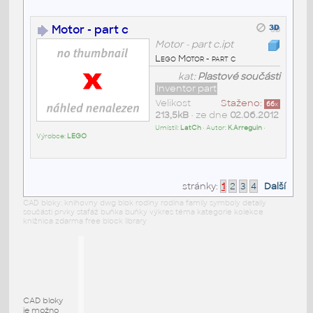
Motor - part c
Motor - part c.ipt
Lego Motor - part c
kat:
Plastové součásti
Inventor part
Velikost
Staženo:
66
x
213,5kB
• ze dne
02.06.2012
Umístil:
LatCh
• Autor:
K.Arreguin
•
Výrobce:
LEGO
stránky:
1
2
3
4
Další
CAD bloky: knihovny dwg blok rodiny rodina family symboly detaily
součásti prvky stafáž buňka buňky výkres téma kategorie kolekce
knižnica zdarma free block library
CAD bloky
je možno