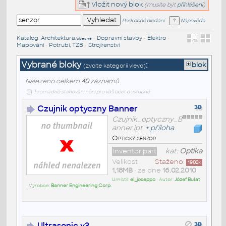
Vložit nový blok
(musíte být
přihlášeni
)
Podrobné hledání
Nápověda
Katalog
:
Architektura
•
Dopravní stavby
•
Elektro
•
/obecné
Mapování
•
Potrubí, TZB
•
Strojírenství
Vybrané bloky
:
blok
(zvolte kategorii vlevo)
Nalezeno celkem
40
záznamů
hromadné stahování není pro váš účet dostupné
Czujnik optyczny Banner
Czujnik_optyczny_B
anner.ipt
+
příloha
Optický senzor
Inventor part
kat:
Optika
Velikost
Staženo:
1902
x
1,18MB
• ze dne
16.02.2010
Umístil:
el_joseppo
• Autor:
Józef Bułat
• Výrobce:
Banner Engineering Corp.
Ultrasonic v3