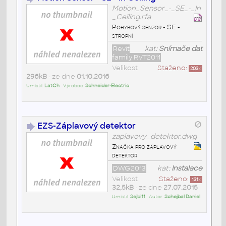
Motion_Sensor_-_SE_-_In
_Ceiling.rfa
Pohybový senzor - SE -
stropní
Revit
kat:
Snímače dat
family RVT2011
Velikost
Staženo:
203
x
296kB
• ze dne
01.10.2016
Umístil:
LatCh
• Výrobce:
Schneider-Electric
EZS-Záplavový detektor
zaplavovy_detektor.dwg
Značka pro záplavový
detektor
DWG2013
kat:
Instalace
Velikost
Staženo:
131
x
32,5kB
• ze dne
27.07.2015
Umístil:
Sejbi11
• Autor:
Schejbal Daniel