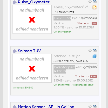
Pulse_Oxymeter
Pulse_Oxymeter.f3d
Pulzní oxymetr
Fusion360
kat:
Elektronika
Velikost
Staženo:
10
x
1,86MB
• ze dne
10.10.2024
Umístil:
Voldrich
Snimac TUV
Snimac_TUV.ipt
Snímač teploty, závit G1/2"
Inventor part
kat:
Vytápění
IPT2010
Velikost
Staženo:
329
x
218kB
• ze dne
15.06.2012
Umístil:
termel
• Autor:
Ing.Igor Janic
•
Výrobce:
SIEMENS
Motion Sensor - SE - In Ceiling