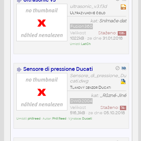
ultrasonic_v3.f3d
Ultrazvukové čidlo
kat:
Snímače dat
Fusion360
Velikost
Staženo:
106
x
1022kB
• ze dne
31.01.2018
Umístil:
LatCh
Sensore di pressione Ducati
Sensore_di_pressione_Du
cati.dwg
Tlakový senzor Ducati
kat:
_Různé-Jiné
DWG2004
Velikost
Staženo:
74
x
516,3kB
• ze dne
05.10.2018
Umístil:
phillreed
• Autor:
Phill Reed
• Výrobce:
Ducati