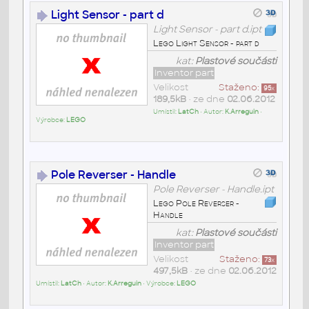
Light Sensor - part d
Light Sensor - part d.ipt
Lego Light Sensor - part d
kat:
Plastové součásti
Inventor part
Velikost
Staženo:
95
x
189,5kB
• ze dne
02.06.2012
Umístil:
LatCh
• Autor:
K.Arreguin
•
Výrobce:
LEGO
Pole Reverser - Handle
Pole Reverser - Handle.ipt
Lego Pole Reverser -
Handle
kat:
Plastové součásti
Inventor part
Velikost
Staženo:
73
x
497,5kB
• ze dne
02.06.2012
Umístil:
LatCh
• Autor:
K.Arreguin
• Výrobce:
LEGO