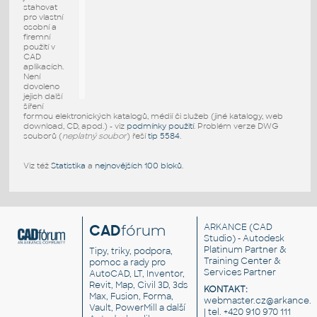
stahovat
pro vlastní
osobní a
firemní
použití v
CAD
aplikacích.
Není
dovoleno
jejich další
šíření
formou elektronických katalogů, médií či služeb (jiné katalogy, web
download, CD, apod.) - viz
podmínky použití
. Problém verze DWG
souborů (
neplatný soubor
) řeší
tip 5584
.
Viz též
Statistika
a
nejnovějších 100 bloků
.
CAD
fórum
ARKANCE
(CAD
Studio) - Autodesk
Platinum Partner &
Tipy, triky, podpora,
Training Center &
pomoc a rady pro
Services Partner
AutoCAD, LT, Inventor,
Revit, Map, Civil 3D, 3ds
KONTAKT:
Max, Fusion, Forma,
webmaster.cz@arkance.w
Vault, PowerMill a další
| tel. +420 910 970 111