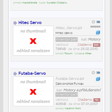
Umístil:
masterbraila
• Autor:
Aurelian Ciobanu
Hitec Servo
Hitec_Servo.ipt
Hitec servo
Inventor part
kat:
Motory
Velikost
Staženo:
896
x
796kB
• ze dne
25.02.2010
Umístil:
Fosum
• Výrobce:
Hitec
Futaba-Servo
Futaba-Servo.ipt
Servomotor Futaba
kat:
Motory a příslušenství
Inventor part
Velikost
Staženo:
750
x
406kB
• ze dne
07.01.2007
Umístil:
Vladimír Michl