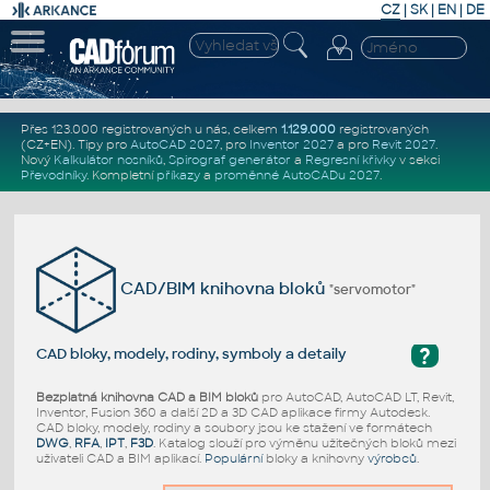
CZ
|
SK
|
EN
|
DE
Přes 123.000 registrovaných u nás, celkem
1.129.000
registrovaných
(CZ+EN)
. Tipy pro
AutoCAD 2027
, pro
Inventor 2027
a pro
Revit 2027
.
Nový
Kalkulátor nosníků
,
Spirograf generátor
a
Regresní křivky
v sekci
Převodníky
.
Kompletní
příkazy
a
proměnné AutoCADu 2027
.
CAD/BIM knihovna bloků
"servomotor"
?
CAD bloky, modely, rodiny, symboly a detaily
Bezplatná knihovna CAD a BIM bloků
pro AutoCAD, AutoCAD LT, Revit,
Inventor, Fusion 360 a další 2D a 3D CAD aplikace firmy Autodesk.
CAD bloky, modely, rodiny a soubory jsou ke stažení ve formátech
DWG
,
RFA
,
IPT
,
F3D
. Katalog slouží pro výměnu užitečných bloků mezi
uživateli CAD a BIM aplikací.
Populární
bloky a knihovny
výrobců
.