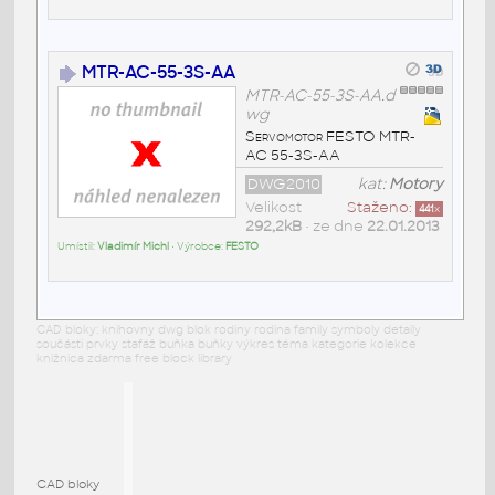
MTR-AC-55-3S-AA
MTR-AC-55-3S-AA.d
wg
Servomotor FESTO MTR-
AC 55-3S-AA
DWG2010
kat:
Motory
Velikost
Staženo:
441
x
292,2kB
• ze dne
22.01.2013
Umístil:
Vladimír Michl
• Výrobce:
FESTO
CAD bloky: knihovny dwg blok rodiny rodina family symboly detaily
součásti prvky stafáž buňka buňky výkres téma kategorie kolekce
knižnica zdarma free block library
CAD bloky