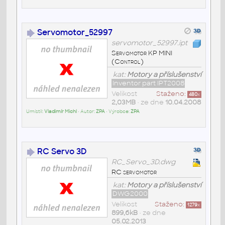
Servomotor_52997
servomotor_52997.ipt
Servomotor KP MINI
(Control)
kat:
Motory a příslušenství
Inventor part IPT2008
Velikost
Staženo:
480
x
2,03MB
• ze dne
10.04.2008
Umístil:
Vladimír Michl
• Autor:
ZPA
• Výrobce:
ZPA
RC Servo 3D
RC_Servo_3D.dwg
RC servomotor
kat:
Motory a příslušenství
DWG2000
Velikost
Staženo:
1279
x
899,6kB
• ze dne
05.02.2013