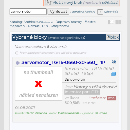
Vložit nový blok
(musíte být
přihlášeni
)
Podrobné hledání
Nápověda
Katalog
:
Architektura
•
Dopravní stavby
•
Elektro
•
/obecné
Mapování
•
Potrubí, TZB
•
Strojírenství
Vybrané bloky
:
blok
(zvolte kategorii vlevo)
Nalezeno celkem
8
záznamů
hromadné stahování není pro váš účet dostupné
Servomotor_TGT5-0660-30-560_T1P
Servomotor_TGT5-0660-
30-560_T1P.ipt
Servomotor
kat:
Motory a příslušenství
Inventor part IPT11
Velikost
Staženo:
4200
x
509,5kB
• ze dne
01.08.2007
Umístil:
Martin Rebenda
• Autor:
Martin Rebenda
• Výrobce:
TG Drives