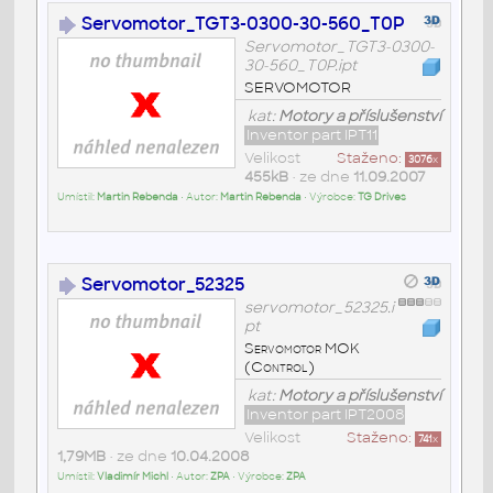
Servomotor_TGT3-0300-30-560_T0P
Servomotor_TGT3-0300-
30-560_T0P.ipt
SERVOMOTOR
kat:
Motory a příslušenství
Inventor part IPT11
Velikost
Staženo:
3076
x
455kB
• ze dne
11.09.2007
Umístil:
Martin Rebenda
• Autor:
Martin Rebenda
• Výrobce:
TG Drives
Servomotor_52325
servomotor_52325.i
pt
Servomotor MOK
(Control)
kat:
Motory a příslušenství
Inventor part IPT2008
Velikost
Staženo:
741
x
1,79MB
• ze dne
10.04.2008
Umístil:
Vladimír Michl
• Autor:
ZPA
• Výrobce:
ZPA