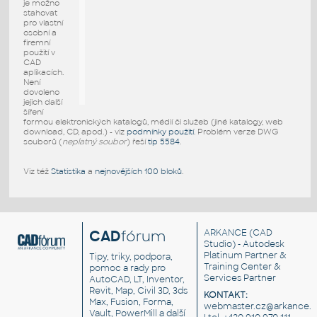
je možno
stahovat
pro vlastní
osobní a
firemní
použití v
CAD
aplikacích.
Není
dovoleno
jejich další
šíření
formou elektronických katalogů, médií či služeb (jiné katalogy, web
download, CD, apod.) - viz
podmínky použití
. Problém verze DWG
souborů (
neplatný soubor
) řeší
tip 5584
.
Viz též
Statistika
a
nejnovějších 100 bloků
.
CAD
fórum
ARKANCE
(CAD
Studio) - Autodesk
Platinum Partner &
Tipy, triky, podpora,
Training Center &
pomoc a rady pro
Services Partner
AutoCAD, LT, Inventor,
Revit, Map, Civil 3D, 3ds
KONTAKT:
Max, Fusion, Forma,
webmaster.cz@arkance.w
Vault, PowerMill a další