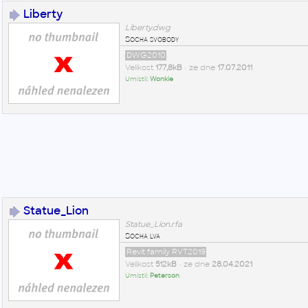
Liberty
Liberty.dwg
Socha svobody
DWG2010
Velikost
177,8kB
• ze dne
17.07.2011
Umístil:
Wonkie
Statue_Lion
Statue_Lion.rfa
Socha lva
Revit family RVT2019
Velikost
512kB
• ze dne
28.04.2021
Umístil:
Peterson