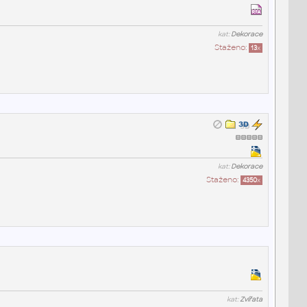
kat:
Dekorace
Staženo:
13
x
kat:
Dekorace
Staženo:
4350
x
kat:
Zvířata