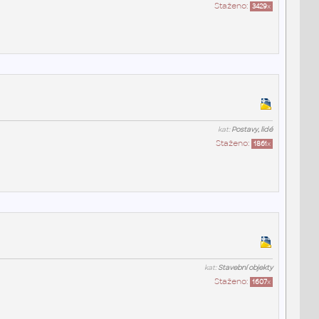
Staženo:
3429
x
kat:
Postavy, lidé
Staženo:
1861
x
kat:
Stavební objekty
Staženo:
1607
x