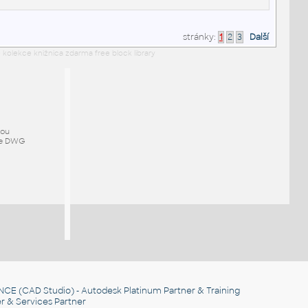
stránky:
1
2
3
Další
 kolekce knižnica zdarma free block library
mou
ze DWG
NCE
(CAD Studio) - Autodesk Platinum Partner & Training
r & Services Partner