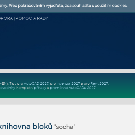
lamy. Před pokračováním vyjadřete, zda souhlasíte s použitím cookies.
 PODPORA | POMOC A RADY
Z+EN)
. Tipy pro
AutoCAD 2027
, pro
Inventor 2027
a pro
Revit 2027
.
řevodníky
.
Kompletní
příkazy
a
proměnné AutoCADu 2027
.
nihovna bloků
"socha"