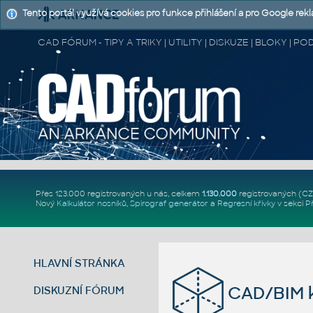
Tento portál využívá cookies pro funkce přihlášení a pro Google rek
CAD FÓRUM - TIPY A TRIKY | UTILITY | DISKUZE | BLOKY |
Přes 123.000 registrovaných u nás, celkem
1.130.000
registrovaných (C
Nový
Kalkulátor nosníků
,
Spirograf generátor
a
Regresní křivky
v sekci
P
HLAVNÍ STRÁNKA
CAD/BIM k
DISKUZNÍ FÓRUM