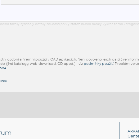
odina family symboly detaily součásti prvky stafáž buňka buňky výkres téma kategorie
ní osobní a firemní použití v CAD aplikacích. Není dovoleno jejich další šíření for
žeb (jiné katalogy, web download, CD, apod.) - viz
podmínky použití
. Problém ver
5584
.
bloků
.
rum
ARKA
Cente