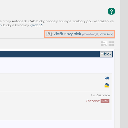
?
e firmy Autodesk. CAD bloky, modely, rodiny a soubory jsou ke stažení ve
ní
bloky a knihovny
výrobců
.
Vložit nový blok
(musíte být
přihlášeni
)
blok
kat:
Dekorace
Staženo:
2325
x