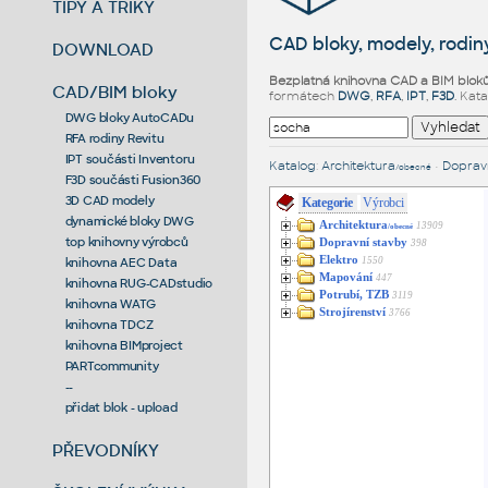
TIPY A TRIKY
CAD bloky, modely, rodiny
DOWNLOAD
Bezplatná knihovna CAD a BIM blok
CAD/BIM bloky
formátech
DWG
,
RFA
,
IPT
,
F3D
. Kat
DWG bloky AutoCADu
RFA rodiny Revitu
IPT součásti Inventoru
Katalog
:
Architektura
•
Dopravn
/obecné
F3D součásti Fusion360
3D CAD modely
Kategorie
Výrobci
dynamické bloky DWG
Architektura
13909
/obecné
top knihovny výrobců
Dopravní stavby
398
Elektro
1550
knihovna AEC Data
Mapování
447
knihovna RUG-CADstudio
Potrubí, TZB
3119
knihovna WATG
Strojírenství
3766
knihovna TDCZ
knihovna BIMproject
PARTcommunity
--
přidat blok - upload
PŘEVODNÍKY