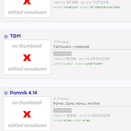
Velikost
167,4kB
• ze dne
17.07.2013
Umístil:
miketyson
• Autor:
ME, ABdulrahman Rifat
TGM
TGM.dwg
T.G.Masaryk v Hodoníně
DWG2004
Velikost
55,1kB
• ze dne
05.03.2008
Umístil:
l.u.m.i.r
• Autor:
Lukáš Hubert
Pomník 4.14
4_14.dwg
Pomník, socha, mohyla, památník
DWG2004
Velikost
33,8kB
• ze dne
08.09.2006
Umístil:
artap
• Autor:
artap