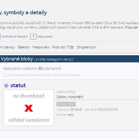
, symboly a detaily
ů
pro AutoCAD, AutoCAD LT, Revit, Inventor, Fusion 360 a další 2D a 3D CAD aplikac
alog slouží pro výměnu užitečných bloků mezi uživateli CAD a BIM aplikací.
Populár
Podrobné hledání
Nápověda
í stavby
•
Elektro
•
Mapování
•
Potrubí, TZB
•
Strojírenství
Vybrané bloky
:
(zvolte kategorii vlevo)
Nalezeno celkem
30
záznamů
hromadné stahování není pro váš účet dostupné
statut
statut.dwg
Socha, monument
DWG2007
Velikost
181,8kB
• ze dne
05.09.2009
Umístil:
sery