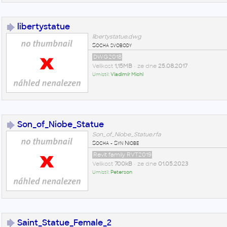
libertystatue
libertystatue.dwg
Socha svobody
DWG2018
Velikost
1,15MB
• ze dne
25.08.2017
Umístil:
Vladimír Michl
Son_of_Niobe_Statue
Son_of_Niobe_Statue.rfa
Socha - Syn Niobe
Revit family RVT2019
Velikost
700kB
• ze dne
01.05.2023
Umístil:
Peterson
Saint_Statue_Female_2