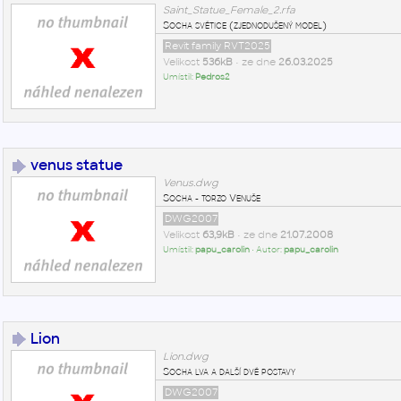
Saint_Statue_Female_2.rfa
Socha světice (zjednodušený model)
Revit family RVT2025
Velikost
536kB
• ze dne
26.03.2025
Umístil:
Pedros2
venus statue
Venus.dwg
Socha - torzo Venuše
DWG2007
Velikost
63,9kB
• ze dne
21.07.2008
Umístil:
papu_carolin
• Autor:
papu_carolin
Lion
Lion.dwg
Socha lva a další dvě postavy
DWG2007