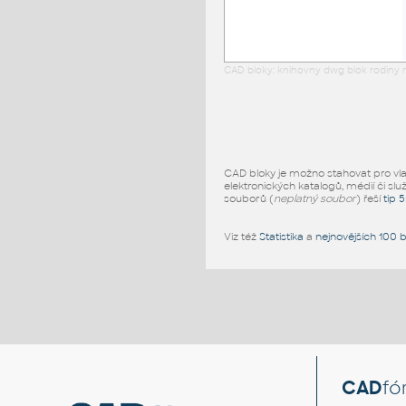
CAD bloky: knihovny dwg blok rodiny r
CAD bloky je možno stahovat pro vlast
elektronických katalogů, médií či slu
souborů (
neplatný soubor
) řeší
tip 
Viz též
Statistika
a
nejnovějších 100 
CAD
fó