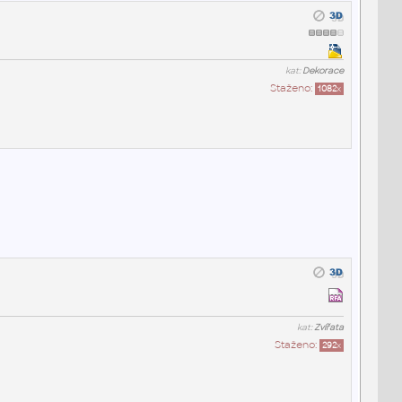
kat:
Dekorace
Staženo:
1082
x
kat:
Zvířata
Staženo:
292
x