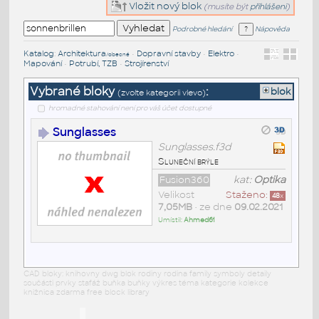
Vložit nový blok
(musíte být
přihlášeni
)
Podrobné hledání
Nápověda
Katalog
:
Architektura
•
Dopravní stavby
•
Elektro
•
/obecné
Mapování
•
Potrubí, TZB
•
Strojírenství
Vybrané bloky
:
blok
(zvolte kategorii vlevo)
hromadné stahování není pro váš účet dostupné
Sunglasses
Sunglasses.f3d
Sluneční brýle
Fusion360
kat:
Optika
Velikost
Staženo:
48
x
7,05MB
• ze dne
09.02.2021
Umístil:
Ahmed61
CAD bloky: knihovny dwg blok rodiny rodina family symboly detaily
součásti prvky stafáž buňka buňky výkres téma kategorie kolekce
knižnica zdarma free block library