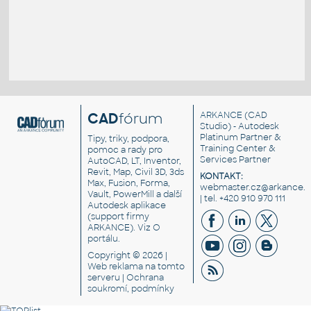
CAD
fórum
ARKANCE
(CAD
Studio) - Autodesk
Platinum Partner &
Tipy, triky, podpora,
Training Center &
pomoc a rady pro
Services Partner
AutoCAD, LT, Inventor,
Revit, Map, Civil 3D, 3ds
KONTAKT:
Max, Fusion, Forma,
webmaster.cz@arkance.w
Vault, PowerMill a další
| tel. +420 910 970 111
Autodesk aplikace
(support firmy
ARKANCE). Viz
O
portálu
.
Copyright © 2026 |
Web reklama
na tomto
serveru |
Ochrana
soukromí, podmínky