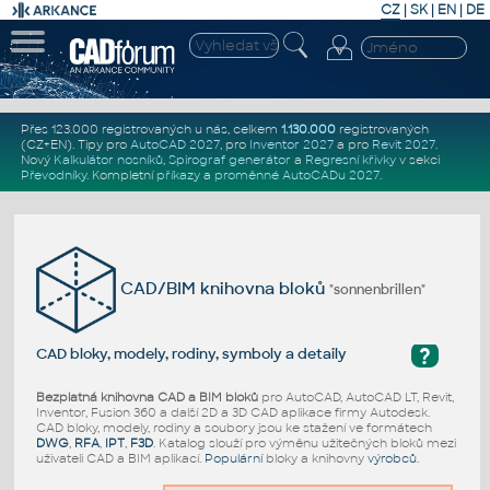
CZ
|
SK
|
EN
|
DE
Přes 123.000 registrovaných u nás, celkem
1.130.000
registrovaných
(CZ+EN)
. Tipy pro
AutoCAD 2027
, pro
Inventor 2027
a pro
Revit 2027
.
Nový
Kalkulátor nosníků
,
Spirograf generátor
a
Regresní křivky
v sekci
Převodníky
.
Kompletní
příkazy
a
proměnné AutoCADu 2027
.
CAD/BIM knihovna bloků
"sonnenbrillen"
?
CAD bloky, modely, rodiny, symboly a detaily
Bezplatná knihovna CAD a BIM bloků
pro AutoCAD, AutoCAD LT, Revit,
Inventor, Fusion 360 a další 2D a 3D CAD aplikace firmy Autodesk.
CAD bloky, modely, rodiny a soubory jsou ke stažení ve formátech
DWG
,
RFA
,
IPT
,
F3D
. Katalog slouží pro výměnu užitečných bloků mezi
uživateli CAD a BIM aplikací.
Populární
bloky a knihovny
výrobců
.