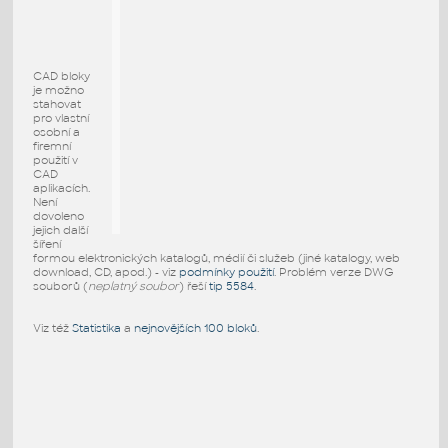
CAD bloky
je možno
stahovat
pro vlastní
osobní a
firemní
použití v
CAD
aplikacích.
Není
dovoleno
jejich další
šíření
formou elektronických katalogů, médií či služeb (jiné katalogy, web
download, CD, apod.) - viz
podmínky použití
. Problém verze DWG
souborů (
neplatný soubor
) řeší
tip 5584
.
Viz též
Statistika
a
nejnovějších 100 bloků
.