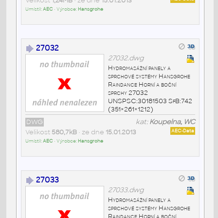
Velikost
1,24MB
• ze dne
15.01.2013
Umístil:
AEC
• Výrobce:
Hansgrohe
27032
27032.dwg
Hydromasážní panely a
sprchové systémy Hansgrohe
Raindance Horní a boční
sprchy 27032
UNSPSC:30181503 SfB:742
(351×261×1212)
DWG
kat:
Koupelna, WC
Velikost
580,7kB
• ze dne
15.01.2013
AEC-Data
Umístil:
AEC
• Výrobce:
Hansgrohe
27033
27033.dwg
Hydromasážní panely a
sprchové systémy Hansgrohe
Raindance Horní a boční