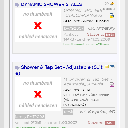
DYNAMIC SHOWER STALLS
DYNAMIC_SHOWER
_STALLS-PLAN.dwg
Sprchové vaničky - půdorys
DWG2007
kat:
Armatury
Velikost
Staženo:
5968
x
144kB
• ze dne
11.03.2009
Umístil:
nameci
• Autor:
Jeff Brown
Shower & Tap Set - Adjustable (Suit
e)
M_Shower_&_Tap_Set_-_
Adjustable_Suite.rfa
Sprchová baterie -
volitelný typ a výška sprchy
(všechny vzdálenosti
parametrické)
Revit
kat:
Koupelna, WC
family RVT2008
Velikost
972kB
• ze dne
11.09.2007
Staženo:
2720
x