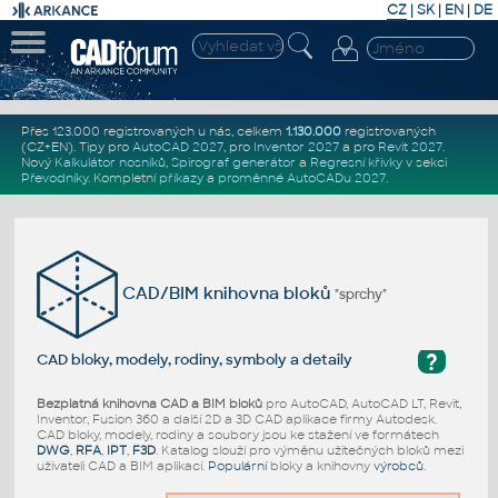
CZ
|
SK
|
EN
|
DE
Přes 123.000 registrovaných u nás, celkem
1.130.000
registrovaných
(CZ+EN)
. Tipy pro
AutoCAD 2027
, pro
Inventor 2027
a pro
Revit 2027
.
Nový
Kalkulátor nosníků
,
Spirograf generátor
a
Regresní křivky
v sekci
Převodníky
.
Kompletní
příkazy
a
proměnné AutoCADu 2027
.
CAD/BIM knihovna bloků
"sprchy"
?
CAD bloky, modely, rodiny, symboly a detaily
Bezplatná knihovna CAD a BIM bloků
pro AutoCAD, AutoCAD LT, Revit,
Inventor, Fusion 360 a další 2D a 3D CAD aplikace firmy Autodesk.
CAD bloky, modely, rodiny a soubory jsou ke stažení ve formátech
DWG
,
RFA
,
IPT
,
F3D
. Katalog slouží pro výměnu užitečných bloků mezi
uživateli CAD a BIM aplikací.
Populární
bloky a knihovny
výrobců
.