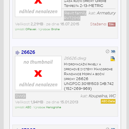
Sada ruční sprchy Grohe
Tempesta 2-13-METRIC
Revit family
kat:
Armatury
RVT2013
Velikost
2,21MB
• ze dne
16.07.2015
Staženo:
534
x
Umístil:
OPlavek
• Výrobce:
Grohe
26626
26626.dwg
Hydromasážní panely a
sprchové systémy Hansgrohe
Raindance Horní a boční
sprchy 26626
UNSPSC:30181503 SfB:742
(152×269×969)
DWG
kat:
Koupelna, WC
Velikost
1,94MB
• ze dne
15.01.2013
AEC-Data
Umístil:
AEC
• Výrobce:
Hansgrohe