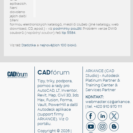
aplikacích.
Není
dovoleno
jejich další
šíření
formou elektronických katalogů, médií či služeb (jiné katalogy, web
download, CD, apod.) - viz
podmínky použití
. Problém verze DWG
souborů (
neplatný soubor
) řeší
tip 5584
.
Viz též
Statistika
a
nejnovějších 100 bloků
.
CAD
fórum
ARKANCE
(CAD
Studio) - Autodesk
Platinum Partner &
Tipy, triky, podpora,
Training Center &
pomoc a rady pro
Services Partner
AutoCAD, LT, Inventor,
Revit, Map, Civil 3D, 3ds
KONTAKT:
Max, Fusion, Forma,
webmaster.cz@arkance.w
Vault, PowerMill a další
| tel. +420 910 970 111
Autodesk aplikace
(support firmy
ARKANCE). Viz
O
portálu
.
Copyright © 2026 |