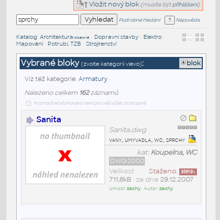
Vložit nový blok
(musíte být
přihlášeni
)
Podrobné hledání
Nápověda
Katalog
:
Architektura
•
Dopravní stavby
•
Elektro
•
/obecné
Mapování
•
Potrubí, TZB
•
Strojírenství
Vybrané bloky
:
blok
(zvolte kategorii vlevo)
Viz též kategorie:
Armatury
•
Nalezeno celkem
162
záznamů
hromadné stahování není pro váš účet dostupné
Sanita
Sanita.dwg
vany, umyvadla, wc, sprchy
kat:
Koupelna, WC
DWG2000
Velikost
Staženo:
35619
x
711,8kB
• ze dne
29.12.2007
Umístil:
zachy
• Autor:
zachy