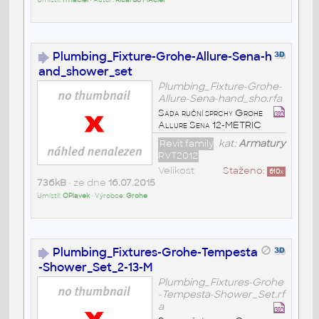
Umístil:
rmaciel
• Autor:
Ricardo MAciel
Plumbing_Fixture-Grohe-Allure-Sena-h
and_shower_set
Plumbing_Fixture-Grohe-
Allure-Sena-hand_sho.rfa
Sada ruční sprchy Grohe
Allure Sena 12-METRIC
Revit family
kat:
Armatury
RVT2012
Velikost
Staženo:
610
x
736kB
• ze dne
16.07.2015
Umístil:
OPlavek
• Výrobce:
Grohe
Plumbing_Fixtures-Grohe-Tempesta
-Shower_Set_2-13-M
Plumbing_Fixtures-Grohe
-Tempesta-Shower_Set.rf
a