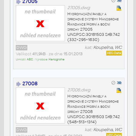
27005
27005.dwg
Hydromasážní panely a
sprchové systémy Hansgrohe
Raindance Horní a boční
sprchy 27005
UNSPSC:30181503 SfB:742
(332×295×1630)
DWG
kat:
Koupelna, WC
Velikost
411,9kB
• ze dne
15.01.2013
AEC-Data
Umístil:
AEC
• Výrobce:
Hansgrohe
27008
27008.dwg
Hydromasážní panely a
sprchové systémy Hansgrohe
Raindance Horní a boční
sprchy 27008
UNSPSC:30181503 SfB:742
(548×513×1314)
DWG
kat:
Koupelna, WC
AEC-Data