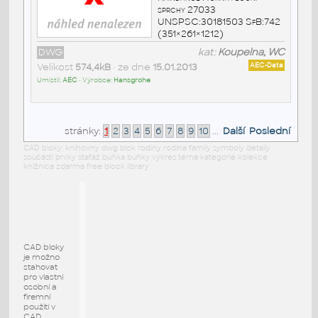
sprchy 27033
UNSPSC:30181503 SfB:742
(351×261×1212)
DWG
kat:
Koupelna, WC
Velikost
574,4kB
• ze dne
15.01.2013
AEC-Data
Umístil:
AEC
• Výrobce:
Hansgrohe
stránky:
1
2
3
4
5
6
7
8
9
10
...
Další
Poslední
CAD bloky: knihovny dwg blok rodiny rodina family symboly detaily
součásti prvky stafáž buňka buňky výkres téma kategorie kolekce
knižnica zdarma free block library
CAD bloky
je možno
stahovat
pro vlastní
osobní a
firemní
použití v
CAD