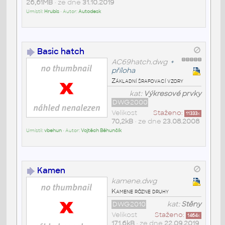
26,61MB
• ze dne
31.10.2019
Umístil:
Hrubis
• Autor:
Autodesk
Basic hatch
AC69hatch.dwg
+
příloha
Základní šrafovací vzory
kat:
Výkresové prvky
DWG2000
Velikost
Staženo:
11333
x
70,2kB
• ze dne
23.08.2008
Umístil:
vbehun
• Autor:
Vojtěch Běhunčík
Kamen
kamene.dwg
Kamene rôzne druhy
DWG2010
kat:
Stěny
Velikost
Staženo:
1464
x
171,6kB
• ze dne
22.09.2019