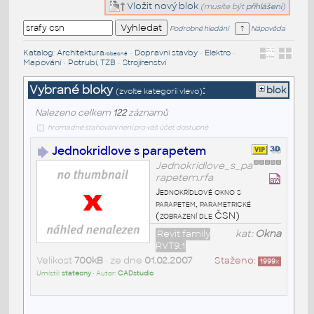
Vložit nový blok
(musíte být
přihlášeni
)
Podrobné hledání
Nápověda
Katalog
:
Architektura
•
Dopravní stavby
•
Elektro
•
/obecné
Mapování
•
Potrubí, TZB
•
Strojírenství
Vybrané bloky
:
blok
(zvolte kategorii vlevo)
Nalezeno celkem
122
záznamů
hromadné stahování není pro váš účet dostupné
Jednokridlove s parapetem
Jednokridlove_s_pa
rapetem.rfa
Jednokřídlové okno s
parapetem, parametrické
(zobrazení dle ČSN)
Revit family
kat:
Okna
RVT9.1
Velikost
700kB
• ze dne
01.02.2007
Staženo:
1999
x
Umístil:
statecny
• Autor:
CADstudio