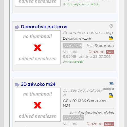
Umístil:
Jeryk
• Autor:
Jaro K.
Decorative patterns
Decorative_patterns.dwg
Dekorativní vzory
DWG2018
kat:
Dekorace
Velikost
Staženo:
163
x
9,95MB
• ze dne
23.07.2024
Umístil:
SergejV
3D záv.oko m24
3D_záv.oko_m24.dw
g
ČSN 02 1369 Oko závěsné
M24
kat:
Spojovací součásti
DWG2000
Velikost
Staženo:
6833
x