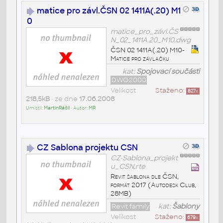
matice pro závl.ČSN 02 1411A(.20) M1
0
matice_pro_závl.ČS
N_02_1411A.20_M10.dwg
ČSN 02 1411A(.20) M10-
Matice pro závlačku
kat:
Spojovací součásti
DWG2000
Velikost
Staženo:
827
x
218,5kB
• ze dne
17.06.2008
Umístil:
MartinRáčil
• Autor:
MR
CZ Sablona projektu CSN
CZ-Sablona_projekt
u_CSN.rte
Revit šablona dle ČSN,
formát 2017 (Autodesk Club,
28MB)
Revit family
kat:
Šablony
Velikost
Staženo:
679
x