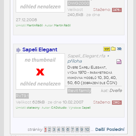
DWG2000
Velikost
Staženo:
2476
x
240,6kB
• ze dne
27.12.2008
Umístil:
MartinRáčil
• Autor:
Martin Ráčil
Sapeli Elegant
Sapeli_Elegant.rfa
+
příloha
Dveře Sapeli Elegant,
výška 1970 - parametrická
knihovna modelů 10, 30, 40,
50, 60 (zobrazení dle ČSN)
Revit family
kat:
Dveře
RVT9.1
Velikost
628kB
• ze dne
10.02.2007
Staženo:
2362
x
Umístil:
statecny
• Autor:
CADstudio
• Výrobce:
Sapeli
stránky:
1
2
3
4
5
6
7
8
9
10
...
Další
Poslední