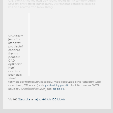
CAD bloky: knihovny dwg blok rodiny rodina family symboly detaily
součásti prvky stafáž buňka buňky výkres téma kategorie kolekce
knižnica zdarma free block library
CAD bloky
je možno
stahovat
pro vlastní
osobní a
firemní
použití v
CAD
aplikacích.
Není
dovoleno
jejich další
šíření
formou elektronických katalogů, médií či služeb (jiné katalogy, web
download, CD, apod.) - viz
podmínky použití
. Problém verze DWG
souborů (
neplatný soubor
) řeší
tip 5584
.
Viz též
Statistika
a
nejnovějších 100 bloků
.