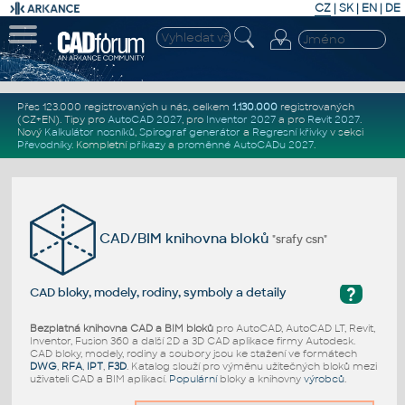
CZ
|
SK
|
EN
|
DE
Přes 123.000 registrovaných u nás, celkem
1.130.000
registrovaných
(CZ+EN)
. Tipy pro
AutoCAD 2027
, pro
Inventor 2027
a pro
Revit 2027
.
Nový
Kalkulátor nosníků
,
Spirograf generátor
a
Regresní křivky
v sekci
Převodníky
.
Kompletní
příkazy
a
proměnné AutoCADu 2027
.
CAD/BIM knihovna bloků
"srafy csn"
?
CAD bloky, modely, rodiny, symboly a detaily
Bezplatná knihovna CAD a BIM bloků
pro AutoCAD, AutoCAD LT, Revit,
Inventor, Fusion 360 a další 2D a 3D CAD aplikace firmy Autodesk.
CAD bloky, modely, rodiny a soubory jsou ke stažení ve formátech
DWG
,
RFA
,
IPT
,
F3D
. Katalog slouží pro výměnu užitečných bloků mezi
uživateli CAD a BIM aplikací.
Populární
bloky a knihovny
výrobců
.