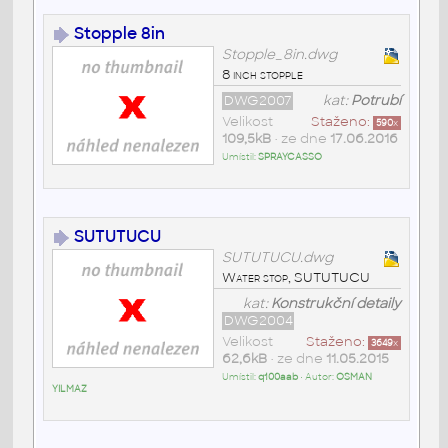
Stopple 8in
Stopple_8in.dwg
8 inch stopple
DWG2007
kat:
Potrubí
Velikost
Staženo:
590
x
109,5kB
• ze dne
17.06.2016
Umístil:
SPRAYCASSO
SUTUTUCU
SUTUTUCU.dwg
Water stop, SUTUTUCU
kat:
Konstrukční detaily
DWG2004
Velikost
Staženo:
3649
x
62,6kB
• ze dne
11.05.2015
Umístil:
q100aab
• Autor:
OSMAN
YILMAZ