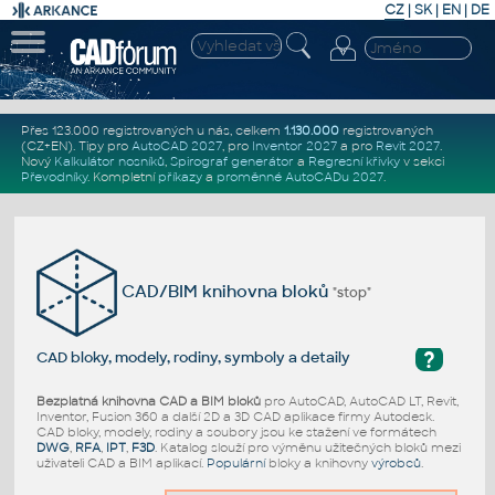
CZ
|
SK
|
EN
|
DE
Přes 123.000 registrovaných u nás, celkem
1.130.000
registrovaných
(CZ+EN)
. Tipy pro
AutoCAD 2027
, pro
Inventor 2027
a pro
Revit 2027
.
Nový
Kalkulátor nosníků
,
Spirograf generátor
a
Regresní křivky
v sekci
Převodníky
.
Kompletní
příkazy
a
proměnné AutoCADu 2027
.
CAD/BIM knihovna bloků
"stop"
?
CAD bloky, modely, rodiny, symboly a detaily
Bezplatná knihovna CAD a BIM bloků
pro AutoCAD, AutoCAD LT, Revit,
Inventor, Fusion 360 a další 2D a 3D CAD aplikace firmy Autodesk.
CAD bloky, modely, rodiny a soubory jsou ke stažení ve formátech
DWG
,
RFA
,
IPT
,
F3D
. Katalog slouží pro výměnu užitečných bloků mezi
uživateli CAD a BIM aplikací.
Populární
bloky a knihovny
výrobců
.