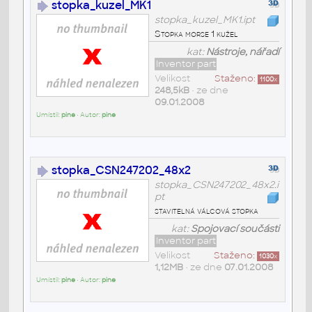
stopka_kuzel_MK1
stopka_kuzel_MK1.ipt
Stopka morse 1 kužel
kat:
Nástroje, nářadí
Inventor part
Velikost
Staženo:
1100
x
248,5kB
• ze dne
09.01.2008
Umístil:
pine
• Autor:
pine
stopka_CSN247202_48x2
stopka_CSN247202_48x2.i
pt
stavitelná válcová stopka
kat:
Spojovací součásti
Inventor part
Velikost
Staženo:
1030
x
1,12MB
• ze dne
07.01.2008
Umístil:
pine
• Autor:
pine