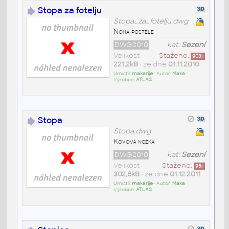
Stopa za fotelju
Stopa_za_fotelju.dwg
Noha postele
DWG2010
kat:
Sezení
Velikost
Staženo:
903
x
221,2kB
• ze dne
01.11.2010
Umístil:
makarije
• Autor:
Maka
•
Výrobce:
ATLAS
Stopa
Stopa.dwg
Kovová nožka
DWG2010
kat:
Sezení
Velikost
Staženo:
95
x
302,8kB
• ze dne
01.12.2011
Umístil:
makarije
• Autor:
Maka
•
Výrobce:
ATLAS