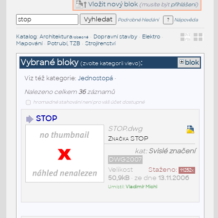
Vložit nový blok
(musíte být
přihlášeni
)
Podrobné hledání
Nápověda
Katalog
:
Architektura
•
Dopravní stavby
•
Elektro
•
/obecné
Mapování
•
Potrubí, TZB
•
Strojírenství
Vybrané bloky
:
blok
(zvolte kategorii vlevo)
Viz též kategorie:
Jednostopá
•
Nalezeno celkem
36
záznamů
hromadné stahování není pro váš účet dostupné
STOP
STOP.dwg
Značka STOP
kat:
Svislé značení
DWG2007
Velikost
Staženo:
11252
x
50,9kB
• ze dne
13.11.2006
Umístil:
Vladimír Michl