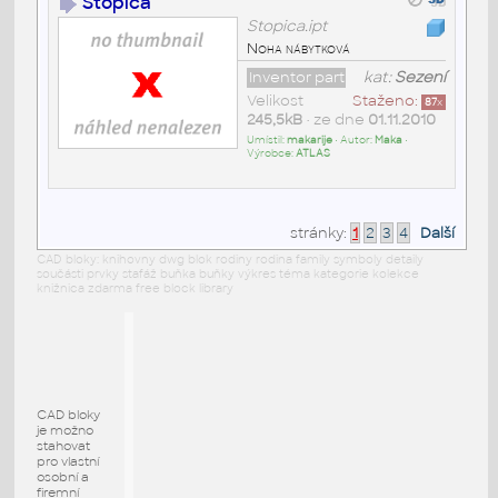
Stopica
Stopica.ipt
Noha nábytková
Inventor part
kat:
Sezení
Velikost
Staženo:
87
x
245,5kB
• ze dne
01.11.2010
Umístil:
makarije
• Autor:
Maka
•
Výrobce:
ATLAS
stránky:
1
2
3
4
Další
CAD bloky: knihovny dwg blok rodiny rodina family symboly detaily
součásti prvky stafáž buňka buňky výkres téma kategorie kolekce
knižnica zdarma free block library
CAD bloky
je možno
stahovat
pro vlastní
osobní a
firemní