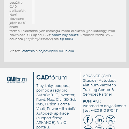
použití v
CAD
aplikacích.
Není
dovoleno
jejich další
šíření
formou elektronických katalogů, médií či služeb (jiné katalogy, web
download, CD, apod.) - viz
podmínky použití
. Problém verze DWG
souborů (
neplatný soubor
) řeší
tip 5584
.
Viz též
Statistika
a
nejnovějších 100 bloků
.
CAD
fórum
ARKANCE
(CAD
Studio) - Autodesk
Platinum Partner &
Tipy, triky, podpora,
Training Center &
pomoc a rady pro
Services Partner
AutoCAD, LT, Inventor,
Revit, Map, Civil 3D, 3ds
KONTAKT:
Max, Fusion, Forma,
webmaster.cz@arkance.w
Vault, PowerMill a další
| tel. +420 910 970 111
Autodesk aplikace
(support firmy
ARKANCE). Viz
O
portálu
.