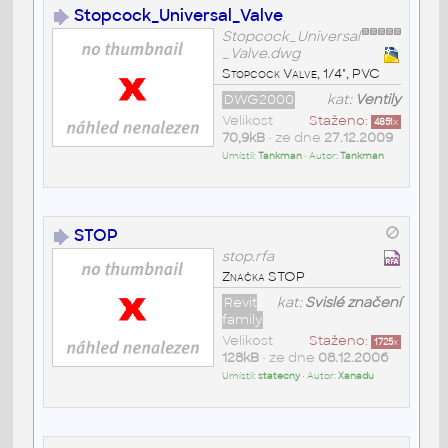
Stopcock_Universal_Valve
Stopcock_Universal
_Valve.dwg
Stopcock Valve, 1/4", PVC
DWG2000
kat:
Ventily
Velikost
Staženo:
4851
x
70,9kB
• ze dne
27.12.2009
Umístil:
Tankman
• Autor:
Tankman
STOP
stop.rfa
Značka STOP
Revit
kat:
Svislé značení
family
Velikost
Staženo:
1725
x
128kB
• ze dne
08.12.2006
Umístil:
statecny
• Autor:
Xanadu