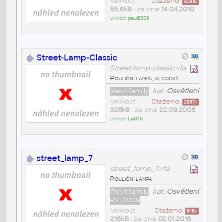
Velikost
Staženo:
4094
x
55,6kB
• ze dne
14.04.2010
Umístil:
paul8309
Street-Lamp-Classic
Street-lamp-classic.rfa
Pouliční lampa, klasická
Revit family
kat:
Osvětlení
Velikost
Staženo:
2887
x
328kB
• ze dne
22.09.2008
Umístil:
LatCh
street_lamp_7
street_lamp_7.rfa
Pouliční lampa
Revit family
kat:
Osvětlení
RVT2009
Velikost
Staženo:
818
x
216kB
• ze dne
02.01.2016