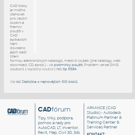
CAD bloky
je možno
stahovat
pro vlastní
osobní a
firemní
použití v
CAD
aplikacích.
Není
dovoleno
jejich další
šíření
formou elektronických katalogů, médií či služeb (jiné katalogy, web
download, CD, apod.) - viz
podmínky použití
. Problém verze DWG
souborů (
neplatný soubor
) řeší
tip 5584
.
Viz též
Statistika
a
nejnovějších 100 bloků
.
CAD
fórum
ARKANCE
(CAD
Studio) - Autodesk
Platinum Partner &
Tipy, triky, podpora,
Training Center &
pomoc a rady pro
Services Partner
AutoCAD, LT, Inventor,
Revit, Map, Civil 3D, 3ds
KONTAKT: