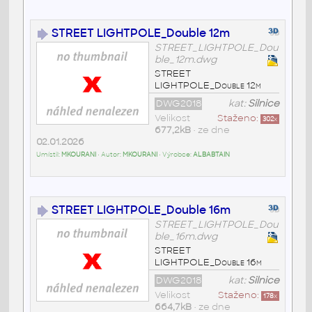
STREET LIGHTPOLE_Double 12m
STREET_LIGHTPOLE_Dou
ble_12m.dwg
STREET
LIGHTPOLE_Double 12m
DWG2018
kat:
Silnice
Velikost
Staženo:
302
x
677,2kB
• ze dne
02.01.2026
Umístil:
MKOURANI
• Autor:
MKOURANI
• Výrobce:
ALBABTAIN
STREET LIGHTPOLE_Double 16m
STREET_LIGHTPOLE_Dou
ble_16m.dwg
STREET
LIGHTPOLE_Double 16m
DWG2018
kat:
Silnice
Velikost
Staženo:
178
x
664,7kB
• ze dne