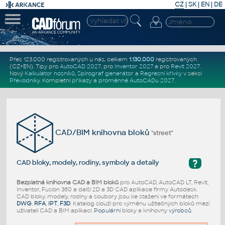
CZ
|
SK
|
EN
|
DE
Přes 123.000 registrovaných u nás, celkem
1.130.000
registrovaných
(CZ+EN)
. Tipy pro
AutoCAD 2027
, pro
Inventor 2027
a pro
Revit 2027
.
Nový
Kalkulátor nosníků
,
Spirograf generátor
a
Regresní křivky
v sekci
Převodníky
.
Kompletní
příkazy
a
proměnné AutoCADu 2027
.
CAD/BIM knihovna bloků
"street"
?
CAD bloky, modely, rodiny, symboly a detaily
Bezplatná knihovna CAD a BIM bloků
pro AutoCAD, AutoCAD LT, Revit,
Inventor, Fusion 360 a další 2D a 3D CAD aplikace firmy Autodesk.
CAD bloky, modely, rodiny a soubory jsou ke stažení ve formátech
DWG
,
RFA
,
IPT
,
F3D
. Katalog slouží pro výměnu užitečných bloků mezi
uživateli CAD a BIM aplikací.
Populární
bloky a knihovny
výrobců
.