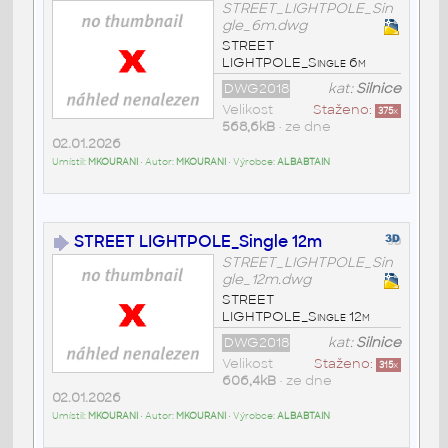
STREET_LIGHTPOLE_Sin
gle_6m.dwg
STREET
LIGHTPOLE_Single 6m
DWG2018
kat:
Silnice
Velikost
Staženo:
375
x
568,6kB
• ze dne
02.01.2026
Umístil:
MKOURANI
• Autor:
MKOURANI
• Výrobce:
ALBABTAIN
STREET LIGHTPOLE_Single 12m
STREET_LIGHTPOLE_Sin
gle_12m.dwg
STREET
LIGHTPOLE_Single 12m
DWG2018
kat:
Silnice
Velikost
Staženo:
315
x
606,4kB
• ze dne
02.01.2026
Umístil:
MKOURANI
• Autor:
MKOURANI
• Výrobce:
ALBABTAIN