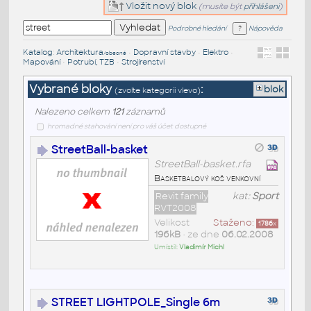
Vložit nový blok
(musíte být
přihlášeni
)
Podrobné hledání
Nápověda
Katalog
:
Architektura
•
Dopravní stavby
•
Elektro
•
/obecné
Mapování
•
Potrubí, TZB
•
Strojírenství
Vybrané bloky
:
blok
(zvolte kategorii vlevo)
Nalezeno celkem
121
záznamů
hromadné stahování není pro váš účet dostupné
StreetBall-basket
StreetBall-basket.rfa
Basketbalový koš venkovní
Revit family
kat:
Sport
RVT2008
Velikost
Staženo:
1786
x
196kB
• ze dne
06.02.2008
Umístil:
Vladimír Michl
STREET LIGHTPOLE_Single 6m