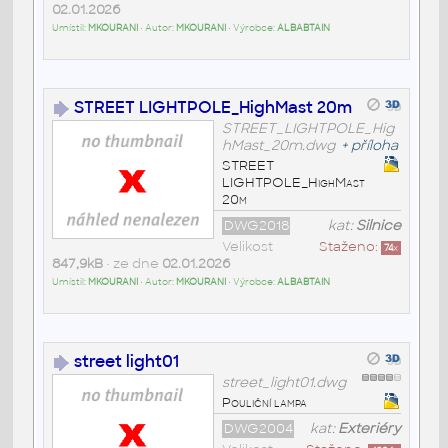
02.01.2026
Umístil:
MKOURANI
• Autor:
MKOURANI
• Výrobce:
ALBABTAIN
STREET LIGHTPOLE_HighMast 20m
STREET_LIGHTPOLE_Hig
hMast_20m.dwg
+
příloha
STREET
LIGHTPOLE_HighMast
20m
DWG2018
kat:
Silnice
Velikost
Staženo:
74
x
847,9kB
• ze dne
02.01.2026
Umístil:
MKOURANI
• Autor:
MKOURANI
• Výrobce:
ALBABTAIN
street light01
street_light01.dwg
Pouliční lampa
DWG2004
kat:
Exteriéry