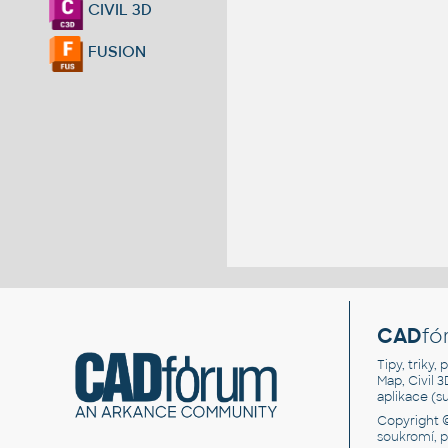
CIVIL 3D
FUSION
CAD
fó
Tipy, triky
Map, Civil 
aplikace (
Copyright 
soukromí, 