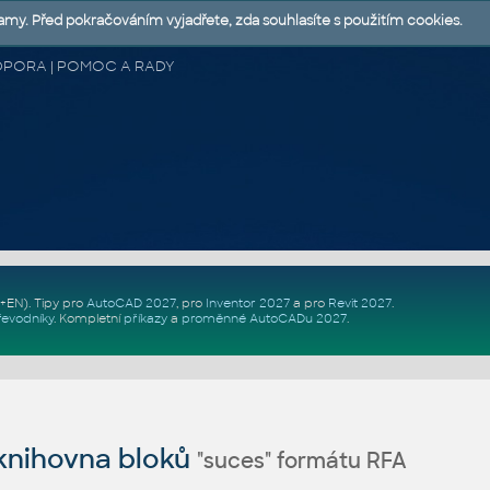
lamy. Před pokračováním vyjadřete, zda souhlasíte s použitím cookies.
 PODPORA | POMOC A RADY
Z+EN)
. Tipy pro
AutoCAD 2027
, pro
Inventor 2027
a pro
Revit 2027
.
řevodníky
.
Kompletní
příkazy
a
proměnné AutoCADu 2027
.
nihovna bloků
"suces" formátu RFA