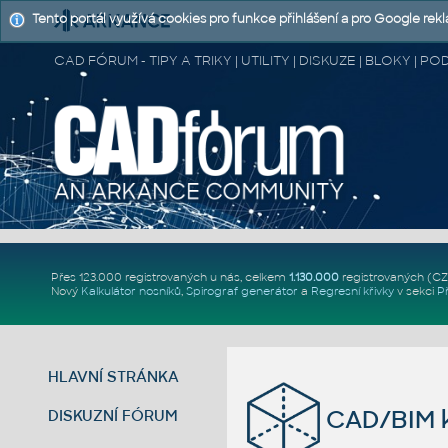
Tento portál využívá cookies pro funkce přihlášení a pro Google rek
CAD FÓRUM - TIPY A TRIKY | UTILITY | DISKUZE | BLOKY |
Přes 123.000 registrovaných u nás, celkem
1.130.000
registrovaných (C
Nový
Kalkulátor nosníků
,
Spirograf generátor
a
Regresní křivky
v sekci
P
HLAVNÍ STRÁNKA
CAD/BIM k
DISKUZNÍ FÓRUM