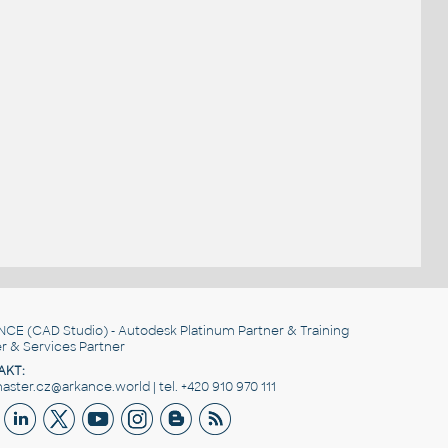
NCE
(CAD Studio) - Autodesk Platinum Partner & Training
r & Services Partner
AKT:
ster.cz@arkance.world | tel. +420 910 970 111