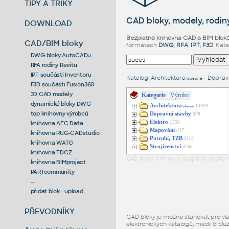
TIPY A TRIKY
CAD bloky, modely, rodiny
DOWNLOAD
Bezplatná knihovna CAD a BIM blok
CAD/BIM bloky
formátech
DWG
,
RFA
,
IPT
,
F3D
. Kat
DWG bloky AutoCADu
RFA rodiny Revitu
IPT součásti Inventoru
Katalog
:
Architektura
•
Dopravn
/obecné
F3D součásti Fusion360
3D CAD modely
Kategorie
Výrobci
dynamické bloky DWG
Architektura
13909
/obecné
top knihovny výrobců
Dopravní stavby
398
Elektro
1550
knihovna AEC Data
Mapování
447
knihovna RUG-CADstudio
Potrubí, TZB
3119
knihovna WATG
Strojírenství
3766
knihovna TDCZ
CAD bloky: knihovny dwg blok rodiny r
knihovna BIMproject
PARTcommunity
--
přidat blok - upload
PŘEVODNÍKY
CAD bloky je možno stahovat pro vlast
elektronických katalogů, médií či slu