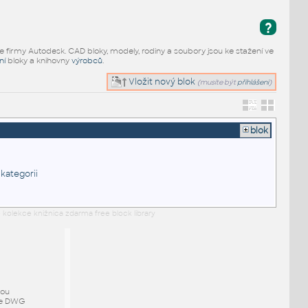
?
e firmy Autodesk. CAD bloky, modely, rodiny a soubory jsou ke stažení ve
ní
bloky a knihovny
výrobců
.
Vložit nový blok
(musíte být
přihlášeni
)
blok
 kategorii
 kolekce knižnica zdarma free block library
mou
ze DWG