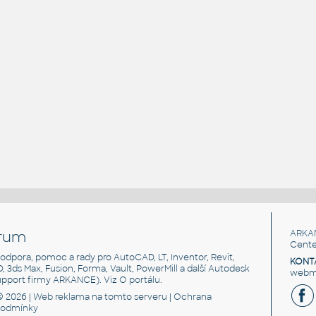
rum
ARKA
Cente
, podpora, pomoc a rady pro AutoCAD, LT, Inventor, Revit,
KONT
3D, 3ds Max, Fusion, Forma, Vault, PowerMill a další Autodesk
webma
support firmy ARKANCE). Viz
O portálu
.
© 2026 |
Web reklama
na tomto serveru |
Ochrana
podmínky