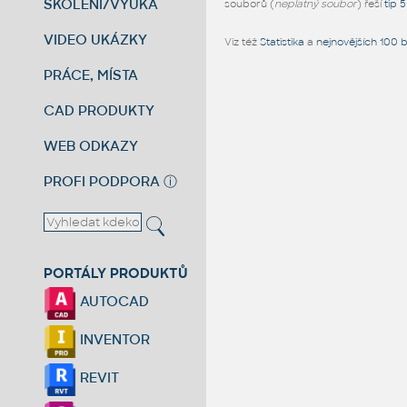
ŠKOLENÍ/VÝUKA
souborů (
neplatný soubor
) řeší
tip 
VIDEO UKÁZKY
Viz též
Statistika
a
nejnovějších 100 
PRÁCE, MÍSTA
CAD PRODUKTY
WEB ODKAZY
PROFI PODPORA
ⓘ
PORTÁLY PRODUKTŮ
AUTOCAD
INVENTOR
REVIT