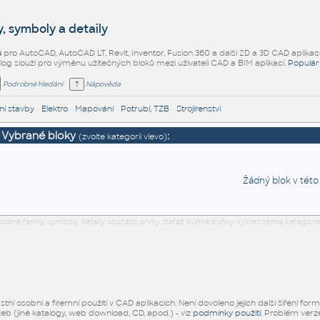
, symboly a detaily
ů
pro AutoCAD, AutoCAD LT, Revit, Inventor, Fusion 360 a další 2D a 3D CAD aplikac
alog slouží pro výměnu užitečných bloků mezi uživateli CAD a BIM aplikací.
Populár
Podrobné hledání
Nápověda
í stavby
•
Elektro
•
Mapování
•
Potrubí, TZB
•
Strojírenství
Vybrané bloky
:
(zvolte kategorii vlevo)
Žádný blok v této
odina family symboly detaily součásti prvky stafáž buňka buňky výkres téma kategorie
ní osobní a firemní použití v CAD aplikacích. Není dovoleno jejich další šíření for
žeb (jiné katalogy, web download, CD, apod.) - viz
podmínky použití
. Problém ver