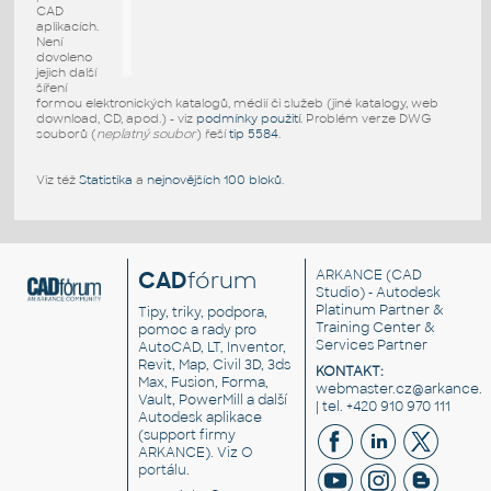
CAD
aplikacích.
Není
dovoleno
jejich další
šíření
formou elektronických katalogů, médií či služeb (jiné katalogy, web
download, CD, apod.) - viz
podmínky použití
. Problém verze DWG
souborů (
neplatný soubor
) řeší
tip 5584
.
Viz též
Statistika
a
nejnovějších 100 bloků
.
CAD
fórum
ARKANCE
(CAD
Studio) - Autodesk
Platinum Partner &
Tipy, triky, podpora,
Training Center &
pomoc a rady pro
Services Partner
AutoCAD, LT, Inventor,
Revit, Map, Civil 3D, 3ds
KONTAKT:
Max, Fusion, Forma,
webmaster.cz@arkance.w
Vault, PowerMill a další
| tel. +420 910 970 111
Autodesk aplikace
(support firmy
ARKANCE). Viz
O
portálu
.