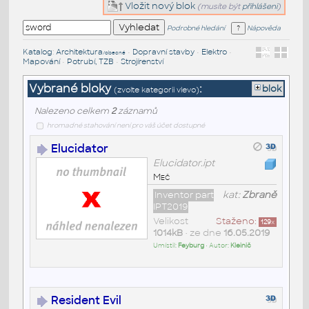
Vložit nový blok
(musíte být
přihlášeni
)
Podrobné hledání
Nápověda
Katalog
:
Architektura
•
Dopravní stavby
•
Elektro
•
/obecné
Mapování
•
Potrubí, TZB
•
Strojírenství
Vybrané bloky
:
blok
(zvolte kategorii vlevo)
Nalezeno celkem
2
záznamů
hromadné stahování není pro váš účet dostupné
Elucidator
Elucidator.ipt
Meč
Inventor part
kat:
Zbraně
IPT2019
Velikost
Staženo:
129
x
1014kB
• ze dne
16.05.2019
Umístil:
Feyburg
• Autor:
Kleinič
Resident Evil