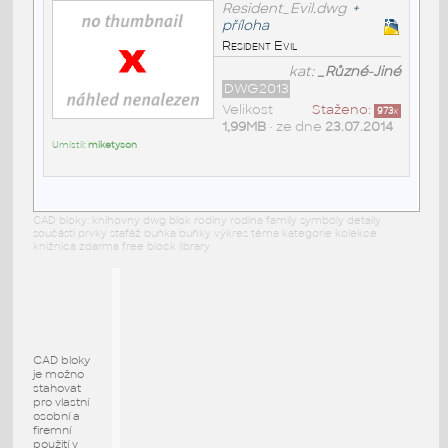
Resident_Evil.dwg
+
příloha
Resident Evil
kat:
_Různé-Jiné
DWG2013
Velikost
Staženo:
973
x
1,99MB
• ze dne
23.07.2014
Umístil:
miketyson
CAD bloky: knihovny dwg blok rodiny rodina family symboly detaily
součásti prvky stafáž buňka buňky výkres téma kategorie kolekce
knižnica zdarma free block library
CAD bloky
je možno
stahovat
pro vlastní
osobní a
firemní
použití v