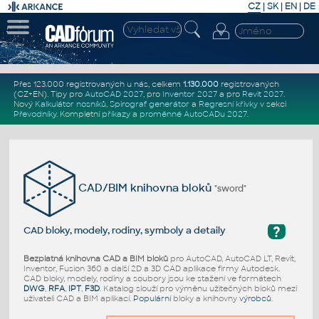
CZ
|
SK
|
EN
|
DE
Přes 123.000 registrovaných u nás, celkem
1.130.000
registrovaných
(CZ+EN)
. Tipy pro
AutoCAD 2027
, pro
Inventor 2027
a pro
Revit 2027
.
Nový
Kalkulátor nosníků
,
Spirograf generátor
a
Regresní křivky
v sekci
Převodníky
.
Kompletní
příkazy
a
proměnné AutoCADu 2027
.
CAD/BIM knihovna bloků
"sword"
?
CAD bloky, modely, rodiny, symboly a detaily
Bezplatná knihovna CAD a BIM bloků
pro AutoCAD, AutoCAD LT, Revit,
Inventor, Fusion 360 a další 2D a 3D CAD aplikace firmy Autodesk.
CAD bloky, modely, rodiny a soubory jsou ke stažení ve formátech
DWG
,
RFA
,
IPT
,
F3D
. Katalog slouží pro výměnu užitečných bloků mezi
uživateli CAD a BIM aplikací.
Populární
bloky a knihovny
výrobců
.