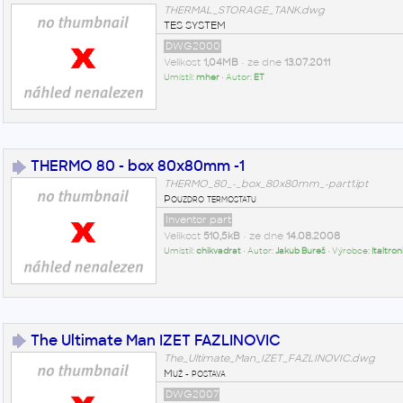
THERMAL_STORAGE_TANK.dwg
TES SYSTEM
DWG2000
Velikost
1,04MB
• ze dne
13.07.2011
Umístil:
mher
• Autor:
ET
THERMO 80 - box 80x80mm -1
THERMO_80_-_box_80x80mm_-part1.ipt
Pouzdro termostatu
Inventor part
Velikost
510,5kB
• ze dne
14.08.2008
Umístil:
chikvadrat
• Autor:
Jakub Bureš
• Výrobce:
Italtron
The Ultimate Man IZET FAZLINOVIC
The_Ultimate_Man_IZET_FAZLINOVIC.dwg
Muž - postava
DWG2007