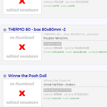
Velikost
110,2kB
• ze dne
10.11.2009
Umístil:
suki19
• Autor:
suki19
THERMO 80 - box 80x80mm -2
THERMO_80_-_box_80x80mm_-part2.ipt
Pouzdro termostatu
Inventor part
Velikost
664kB
• ze dne
14.08.2008
Umístil:
chikvadrat
• Autor:
Jakub Bureš
• Výrobce:
Italtron
Winne the Pooh Doll
Winne_the_Pooh.rfa
Winnie the Pooh - panenka
Revit family RVT2017
Velikost
876kB
• ze dne
07.06.2021
Umístil:
scourdx
• Autor:
scourdx