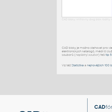
CAD bloky: knihovny dwg blok rodiny r
CAD bloky je možno stahovat pro vlast
elektronických katalogů, médií či slu
souborů (
neplatný soubor
) řeší
tip 
Viz též
Statistika
a
nejnovějších 100 
CAD
fó