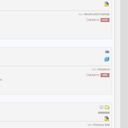
kat:
Konstrukční detaily
Staženo:
2425
x
kat:
Instalace
Staženo:
1458
x
ic
kat:
Postavy, lidé