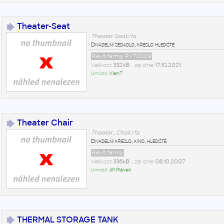
Theater-Seat
Theater-Seat.rfa
Divadelní sedadlo, křeslo hlediště
Revit family RVT2009
Velikost
332kB
• ze dne
17.10.2021
Umístil:
VienT
Theater Chair
Theater_Chair.rfa
Divadelní křeslo, kino, hlediště
Revit family
Velikost
336kB
• ze dne
08.10.2007
Umístil:
Jiří Plávek
THERMAL STORAGE TANK