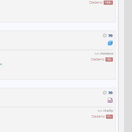
Staženo:
1186
x
kat:
Instalace
Staženo:
133
x
ic
kat:
Hračky
Staženo:
111
x