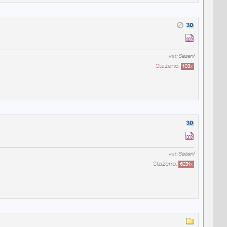
kat:
Sezení
Staženo:
103
x
kat:
Sezení
Staženo:
6231
x