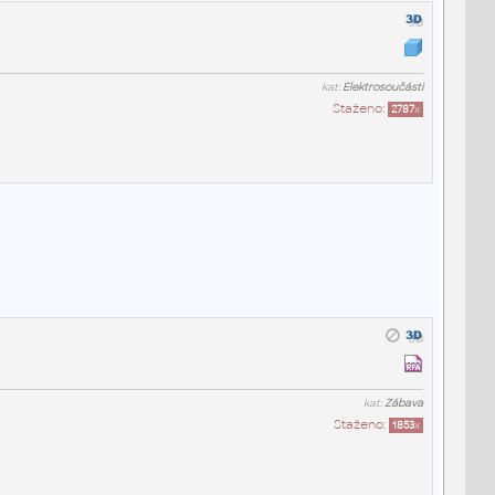
kat:
Elektrosoučásti
Staženo:
2787
x
kat:
Zábava
Staženo:
1853
x