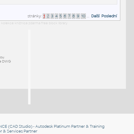
stránky:
1
2
3
4
5
6
7
8
9
10
...
Další
Poslední
 kolekce knižnica zdarma free block library
mou
ze DWG
NCE
(CAD Studio) - Autodesk Platinum Partner & Training
r & Services Partner