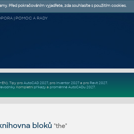
lamy. Před pokračováním vyjadřete, zda souhlasíte s použitím cookies.
 PODPORA | POMOC A RADY
Z+EN)
. Tipy pro
AutoCAD 2027
, pro
Inventor 2027
a pro
Revit 2027
.
řevodníky
.
Kompletní
příkazy
a
proměnné AutoCADu 2027
.
nihovna bloků
"the"