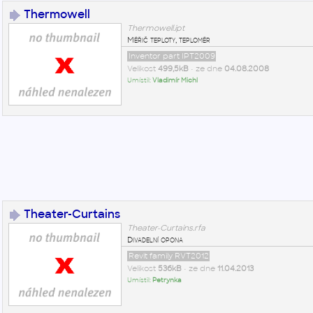
Thermowell
Thermowell.ipt
Měřič teploty, teploměr
Inventor part IPT2009
Velikost
499,5kB
• ze dne
04.08.2008
Umístil:
Vladimír Michl
Theater-Curtains
Theater-Curtains.rfa
Divadelní opona
Revit family RVT2012
Velikost
536kB
• ze dne
11.04.2013
Umístil:
Petrynka