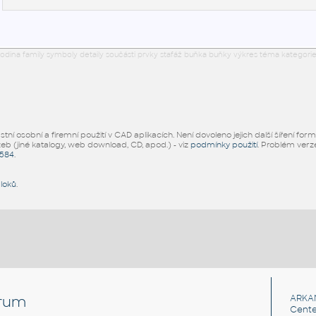
odina family symboly detaily součásti prvky stafáž buňka buňky výkres téma kategorie
ní osobní a firemní použití v CAD aplikacích. Není dovoleno jejich další šíření for
žeb (jiné katalogy, web download, CD, apod.) - viz
podmínky použití
. Problém ver
5584
.
bloků
.
rum
ARKA
Cente