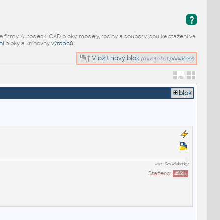
?
e firmy Autodesk. CAD bloky, modely, rodiny a soubory jsou ke stažení ve
ní
bloky a knihovny
výrobců
.
Vložit nový blok
(musíte být
přihlášeni
)
blok
kat:
Součástky
Staženo:
4552
x