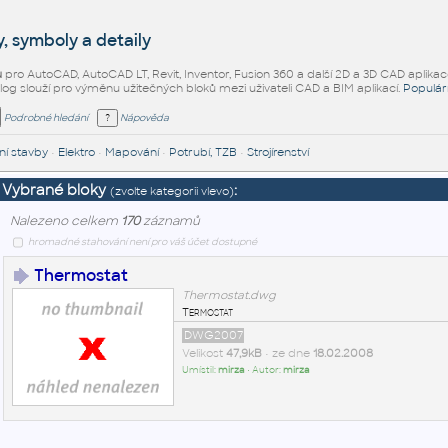
, symboly a detaily
ů
pro AutoCAD, AutoCAD LT, Revit, Inventor, Fusion 360 a další 2D a 3D CAD aplikac
alog slouží pro výměnu užitečných bloků mezi uživateli CAD a BIM aplikací.
Populár
Podrobné hledání
Nápověda
í stavby
•
Elektro
•
Mapování
•
Potrubí, TZB
•
Strojírenství
Vybrané bloky
:
(zvolte kategorii vlevo)
Nalezeno celkem
170
záznamů
hromadné stahování není pro váš účet dostupné
Thermostat
Thermostat.dwg
Termostat
DWG2007
Velikost
47,9kB
• ze dne
18.02.2008
Umístil:
mirza
• Autor:
mirza