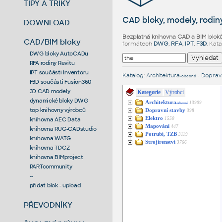
TIPY A TRIKY
CAD bloky, modely, rodiny
DOWNLOAD
Bezplatná knihovna CAD a BIM blok
CAD/BIM bloky
formátech
DWG
,
RFA
,
IPT
,
F3D
. Kat
DWG bloky AutoCADu
RFA rodiny Revitu
IPT součásti Inventoru
Katalog
:
Architektura
•
Dopravn
/obecné
F3D součásti Fusion360
3D CAD modely
Kategorie
Výrobci
dynamické bloky DWG
Architektura
13909
/obecné
top knihovny výrobců
Dopravní stavby
398
Elektro
1550
knihovna AEC Data
Mapování
447
knihovna RUG-CADstudio
Potrubí, TZB
3119
knihovna WATG
Strojírenství
3766
knihovna TDCZ
knihovna BIMproject
PARTcommunity
--
přidat blok - upload
PŘEVODNÍKY