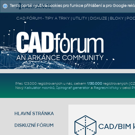
Tento portál využívá cookies pro funkce přihlášení a pro Google rek
CAD FÓRUM - TIPY A TRIKY | UTILITY | DISKUZE | BLOKY |
Přes 123.000 registrovaných u nás, celkem
1.130.000
registrovaných (C
Nový
Kalkulátor nosníků
,
Spirograf generátor
a
Regresní křivky
v sekci
P
HLAVNÍ STRÁNKA
CAD/BIM k
DISKUZNÍ FÓRUM