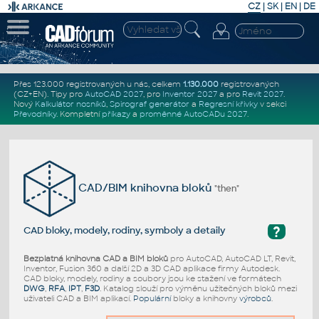
CZ
|
SK
|
EN
|
DE
Přes 123.000 registrovaných u nás, celkem
1.130.000
registrovaných
(CZ+EN)
. Tipy pro
AutoCAD 2027
, pro
Inventor 2027
a pro
Revit 2027
.
Nový
Kalkulátor nosníků
,
Spirograf generátor
a
Regresní křivky
v sekci
Převodníky
.
Kompletní
příkazy
a
proměnné AutoCADu 2027
.
CAD/BIM knihovna bloků
"then"
?
CAD bloky, modely, rodiny, symboly a detaily
Bezplatná knihovna CAD a BIM bloků
pro AutoCAD, AutoCAD LT, Revit,
Inventor, Fusion 360 a další 2D a 3D CAD aplikace firmy Autodesk.
CAD bloky, modely, rodiny a soubory jsou ke stažení ve formátech
DWG
,
RFA
,
IPT
,
F3D
. Katalog slouží pro výměnu užitečných bloků mezi
uživateli CAD a BIM aplikací.
Populární
bloky a knihovny
výrobců
.