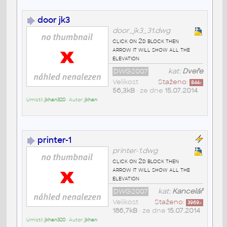
door jk3
door_jk3_31.dwg
click on 2d block then
arrow it will show all the
elevation
DWG2007
kat:
Dveře
Velikost
Staženo:
844
x
56,3kB
• ze dne
15.07.2014
Umístil:
jkhan320
• Autor:
jkhan
printer-1
printer-1.dwg
click on 2d block then
arrow it will show all the
elevation
DWG2007
kat:
Kancelář
Velikost
Staženo:
3969
x
186,7kB
• ze dne
15.07.2014
Umístil:
jkhan320
• Autor:
jkhan