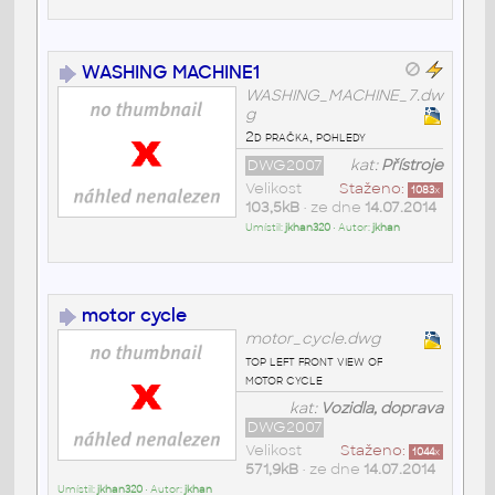
WASHING MACHINE1
WASHING_MACHINE_7.dw
g
2d pračka, pohledy
DWG2007
kat:
Přístroje
Velikost
Staženo:
1083
x
103,5kB
• ze dne
14.07.2014
Umístil:
jkhan320
• Autor:
jkhan
motor cycle
motor_cycle.dwg
top left front view of
motor cycle
kat:
Vozidla, doprava
DWG2007
Velikost
Staženo:
1044
x
571,9kB
• ze dne
14.07.2014
Umístil:
jkhan320
• Autor:
jkhan