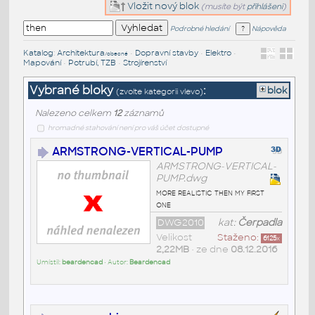
Vložit nový blok
(musíte být
přihlášeni
)
Podrobné hledání
Nápověda
Katalog
:
Architektura
•
Dopravní stavby
•
Elektro
•
/obecné
Mapování
•
Potrubí, TZB
•
Strojírenství
Vybrané bloky
:
blok
(zvolte kategorii vlevo)
Nalezeno celkem
12
záznamů
hromadné stahování není pro váš účet dostupné
ARMSTRONG-VERTICAL-PUMP
ARMSTRONG-VERTICAL-
PUMP.dwg
more realistic then my first
one
DWG2010
kat:
Čerpadla
Velikost
Staženo:
6125
x
2,22MB
• ze dne
08.12.2016
Umístil:
beardencad
• Autor:
Beardencad