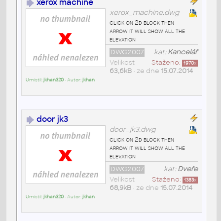
xerox machine
xerox_machine.dwg
click on 2d block then
arrow it will show all the
elevation
DWG2007
kat:
Kancelář
Velikost
Staženo:
1970
x
63,6kB
• ze dne
15.07.2014
Umístil:
jkhan320
• Autor:
jkhan
door jk3
door_jk3.dwg
click on 2d block then
arrow it will show all the
elevation
DWG2007
kat:
Dveře
Velikost
Staženo:
1383
x
68,9kB
• ze dne
15.07.2014
Umístil:
jkhan320
• Autor:
jkhan