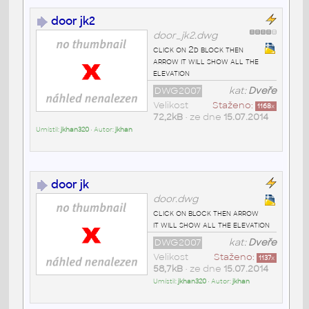
door jk2
door_jk2.dwg
click on 2d block then
arrow it will show all the
elevation
DWG2007
kat:
Dveře
Velikost
Staženo:
1168
x
72,2kB
• ze dne
15.07.2014
Umístil:
jkhan320
• Autor:
jkhan
door jk
door.dwg
click on block then arrow
it will show all the elevation
DWG2007
kat:
Dveře
Velikost
Staženo:
1137
x
58,7kB
• ze dne
15.07.2014
Umístil:
jkhan320
• Autor:
jkhan