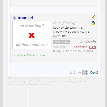
door jk4
door_jk4.dwg
click on 2d block then
arrow it will show all the
elevation
DWG2007
kat:
Dveře
Velikost
Staženo:
999
x
63,4kB
• ze dne
15.07.2014
Umístil:
jkhan320
• Autor:
jkhan
stránky:
1
2
Další
CAD bloky: knihovny dwg blok rodiny rodina family symboly detaily
součásti prvky stafáž buňka buňky výkres téma kategorie kolekce
knižnica zdarma free block library