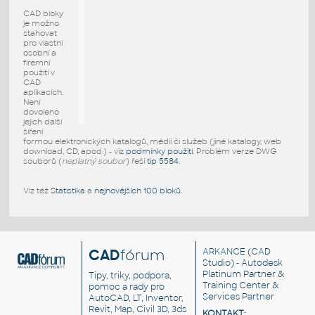
CAD bloky
je možno
stahovat
pro vlastní
osobní a
firemní
použití v
CAD
aplikacích.
Není
dovoleno
jejich další
šíření
formou elektronických katalogů, médií či služeb (jiné katalogy, web
download, CD, apod.) - viz
podmínky použití
. Problém verze DWG
souborů (
neplatný soubor
) řeší
tip 5584
.
Viz též
Statistika
a
nejnovějších 100 bloků
.
CAD
fórum
ARKANCE
(CAD
Studio) - Autodesk
Platinum Partner &
Tipy, triky, podpora,
Training Center &
pomoc a rady pro
Services Partner
AutoCAD, LT, Inventor,
Revit, Map, Civil 3D, 3ds
KONTAKT: