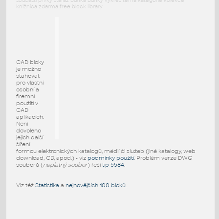
součásti prvky stafáž buňka buňky výkres téma kategorie kolekce
knižnica zdarma free block library
CAD bloky
je možno
stahovat
pro vlastní
osobní a
firemní
použití v
CAD
aplikacích.
Není
dovoleno
jejich další
šíření
formou elektronických katalogů, médií či služeb (jiné katalogy, web
download, CD, apod.) - viz
podmínky použití
. Problém verze DWG
souborů (
neplatný soubor
) řeší
tip 5584
.
Viz též
Statistika
a
nejnovějších 100 bloků
.