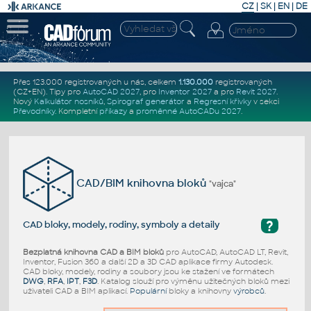
CZ
|
SK
|
EN
|
DE
Přes 123.000 registrovaných u nás, celkem
1.130.000
registrovaných
(CZ+EN)
. Tipy pro
AutoCAD 2027
, pro
Inventor 2027
a pro
Revit 2027
.
Nový
Kalkulátor nosníků
,
Spirograf generátor
a
Regresní křivky
v sekci
Převodníky
.
Kompletní
příkazy
a
proměnné AutoCADu 2027
.
CAD/BIM knihovna bloků
"vajca"
?
CAD bloky, modely, rodiny, symboly a detaily
Bezplatná knihovna CAD a BIM bloků
pro AutoCAD, AutoCAD LT, Revit,
Inventor, Fusion 360 a další 2D a 3D CAD aplikace firmy Autodesk.
CAD bloky, modely, rodiny a soubory jsou ke stažení ve formátech
DWG
,
RFA
,
IPT
,
F3D
. Katalog slouží pro výměnu užitečných bloků mezi
uživateli CAD a BIM aplikací.
Populární
bloky a knihovny
výrobců
.