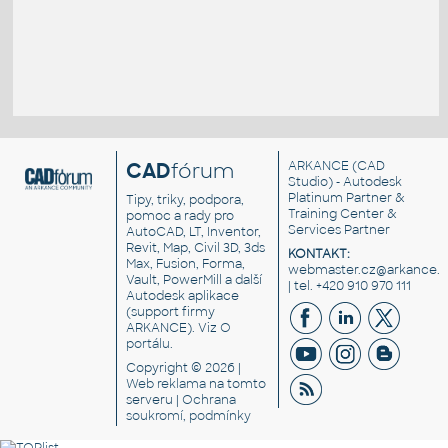
CAD
fórum
ARKANCE
(CAD
Studio) - Autodesk
Platinum Partner &
Tipy, triky, podpora,
Training Center &
pomoc a rady pro
Services Partner
AutoCAD, LT, Inventor,
Revit, Map, Civil 3D, 3ds
KONTAKT:
Max, Fusion, Forma,
webmaster.cz@arkance.w
Vault, PowerMill a další
| tel. +420 910 970 111
Autodesk aplikace
(support firmy
ARKANCE). Viz
O
portálu
.
Copyright © 2026 |
Web reklama
na tomto
serveru |
Ochrana
soukromí, podmínky