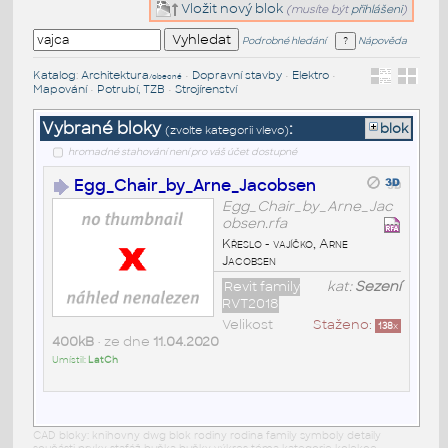
Vložit nový blok
(musíte být
přihlášeni
)
Podrobné hledání
Nápověda
Katalog
:
Architektura
•
Dopravní stavby
•
Elektro
•
/obecné
Mapování
•
Potrubí, TZB
•
Strojírenství
Vybrané bloky
:
blok
(zvolte kategorii vlevo)
hromadné stahování není pro váš účet dostupné
Egg_Chair_by_Arne_Jacobsen
Egg_Chair_by_Arne_Jac
obsen.rfa
Křeslo - vajíčko, Arne
Jacobsen
Revit family
kat:
Sezení
RVT2018
Velikost
Staženo:
138
x
400kB
• ze dne
11.04.2020
Umístil:
LatCh
CAD bloky: knihovny dwg blok rodiny rodina family symboly detaily