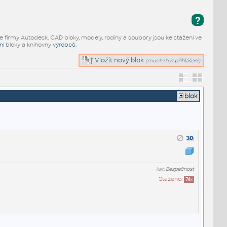
?
e firmy Autodesk. CAD bloky, modely, rodiny a soubory jsou ke stažení ve
ní
bloky a knihovny
výrobců
.
Vložit nový blok
(musíte být
přihlášeni
)
blok
kat:
Bezpečnost
Staženo:
74
x