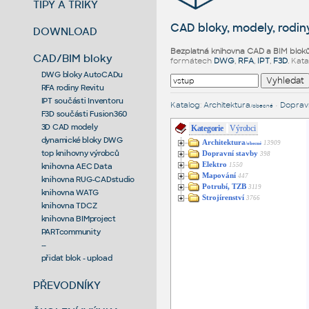
TIPY A TRIKY
CAD bloky, modely, rodiny
DOWNLOAD
Bezplatná knihovna CAD a BIM blok
CAD/BIM bloky
formátech
DWG
,
RFA
,
IPT
,
F3D
. Kat
DWG bloky AutoCADu
RFA rodiny Revitu
IPT součásti Inventoru
Katalog
:
Architektura
•
Dopravn
/obecné
F3D součásti Fusion360
3D CAD modely
Kategorie
Výrobci
dynamické bloky DWG
Architektura
13909
/obecné
top knihovny výrobců
Dopravní stavby
398
Elektro
1550
knihovna AEC Data
Mapování
447
knihovna RUG-CADstudio
Potrubí, TZB
3119
knihovna WATG
Strojírenství
3766
knihovna TDCZ
knihovna BIMproject
PARTcommunity
--
přidat blok - upload
PŘEVODNÍKY