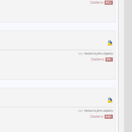
Staženo:
862
x
kat:
Vedení a jeho objekty
Staženo:
851
x
kat:
Vedení a jeho objekty
Staženo:
839
x