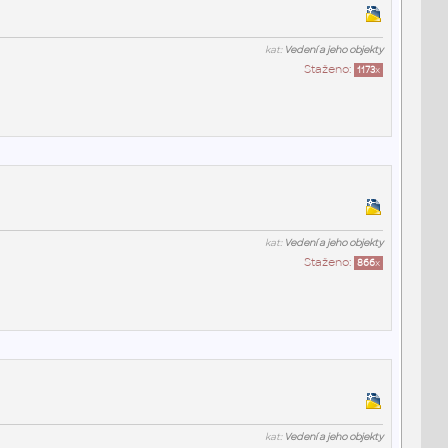
kat:
Vedení a jeho objekty
Staženo:
1173
x
kat:
Vedení a jeho objekty
Staženo:
866
x
kat:
Vedení a jeho objekty