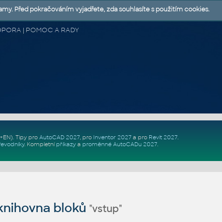
lamy. Před pokračováním vyjadřete, zda souhlasíte s použitím cookies.
 PODPORA | POMOC A RADY
Z+EN)
. Tipy pro
AutoCAD 2027
, pro
Inventor 2027
a pro
Revit 2027
.
řevodníky
.
Kompletní
příkazy
a
proměnné AutoCADu 2027
.
nihovna bloků
"vstup"