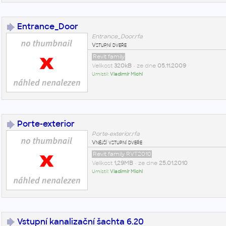
Entrance_Door
Entrance_Door.rfa
Vstupní dveře
Revit family
Velikost
320kB
• ze dne
05.11.2009
Umístil:
Vladimír Michl
Porte-exterior
Porte-exterior.rfa
Vnější vstupní dveře
Revit family RVT2010
Velikost
1,29MB
• ze dne
25.01.2010
Umístil:
Vladimír Michl
Vstupní kanalizační šachta 6.20