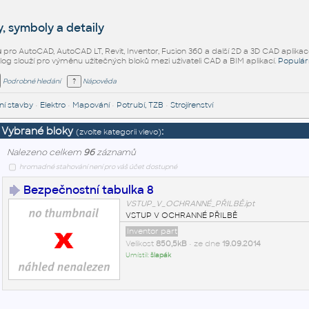
, symboly a detaily
ů
pro AutoCAD, AutoCAD LT, Revit, Inventor, Fusion 360 a další 2D a 3D CAD aplikac
alog slouží pro výměnu užitečných bloků mezi uživateli CAD a BIM aplikací.
Populár
Podrobné hledání
Nápověda
í stavby
•
Elektro
•
Mapování
•
Potrubí, TZB
•
Strojírenství
Vybrané bloky
:
(zvolte kategorii vlevo)
Nalezeno celkem
96
záznamů
hromadné stahování není pro váš účet dostupné
Bezpečnostní tabulka 8
VSTUP_V_OCHRANNÉ_PŘILBĚ.ipt
VSTUP V OCHRANNÉ PŘILBĚ
Inventor part
Velikost
850,5kB
• ze dne
19.09.2014
Umístil:
šlapák