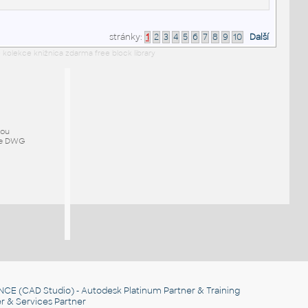
stránky:
1
2
3
4
5
6
7
8
9
10
Další
 kolekce knižnica zdarma free block library
mou
ze DWG
NCE
(CAD Studio) - Autodesk Platinum Partner & Training
r & Services Partner