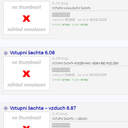
6_20.dwg
Vstupní kanalizační šachta
DWG2004
Velikost
35,6kB
• ze dne
19.09.2006
Umístil:
artap
• Autor:
artap
Vstupní šachta 6.08
6_08.dwg
Vstupní šachta podzemního vedení bez rozlišení
DWG2004
Velikost
33,8kB
• ze dne
19.09.2006
Umístil:
artap
• Autor:
artap
Vstupní šachta – vzduch 6.87
6_87.dwg
Vstupní šachta – vzduch
DWG2004