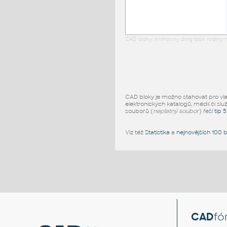
CAD bloky: knihovny dwg blok rodiny r
CAD bloky je možno stahovat pro vlast
elektronických katalogů, médií či slu
souborů (
neplatný soubor
) řeší
tip 
Viz též
Statistika
a
nejnovějších 100 
CAD
fó