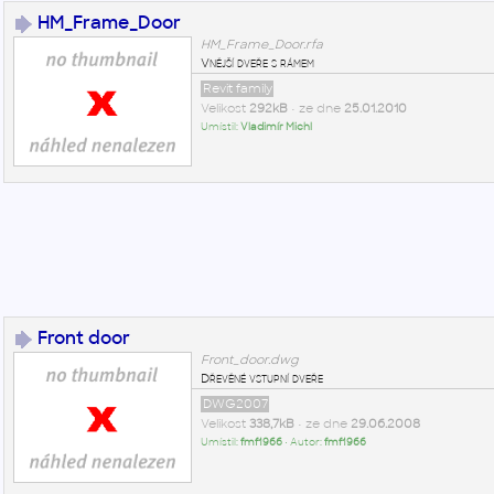
HM_Frame_Door
HM_Frame_Door.rfa
Vnější dveře s rámem
Revit family
Velikost
292kB
• ze dne
25.01.2010
Umístil:
Vladimír Michl
Front door
Front_door.dwg
Dřevěné vstupní dveře
DWG2007
Velikost
338,7kB
• ze dne
29.06.2008
Umístil:
fmf1966
• Autor:
fmf1966