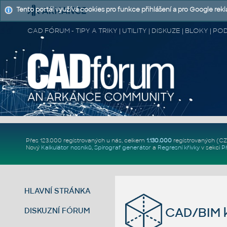
Tento portál využívá cookies pro funkce přihlášení a pro Google rek
CAD FÓRUM - TIPY A TRIKY | UTILITY | DISKUZE | BLOKY |
Přes 123.000 registrovaných u nás, celkem
1.130.000
registrovaných (C
Nový
Kalkulátor nosníků
,
Spirograf generátor
a
Regresní křivky
v sekci
P
HLAVNÍ STRÁNKA
CAD/BIM k
DISKUZNÍ FÓRUM