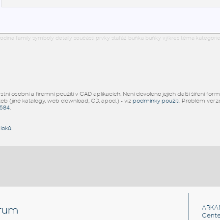
odina family symboly detaily součásti prvky stafáž buňka buňky výkres téma kategorie
ní osobní a firemní použití v CAD aplikacích. Není dovoleno jejich další šíření for
žeb (jiné katalogy, web download, CD, apod.) - viz
podmínky použití
. Problém ver
5584
.
bloků
.
rum
ARKA
Cente