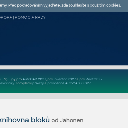
lamy. Před pokračováním vyjadřete, zda souhlasíte s použitím cookies.
 PODPORA | POMOC A RADY
Z+EN)
. Tipy pro
AutoCAD 2027
, pro
Inventor 2027
a pro
Revit 2027
.
řevodníky
.
Kompletní
příkazy
a
proměnné AutoCADu 2027
.
nihovna bloků
od Jahonen