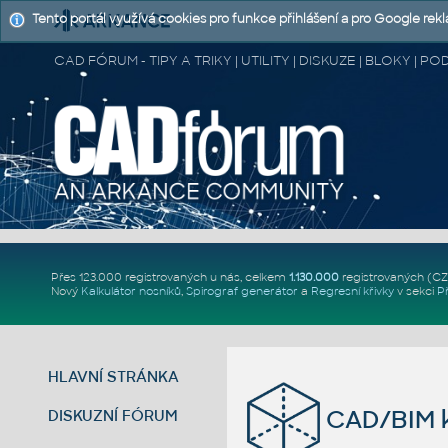
Tento portál využívá cookies pro funkce přihlášení a pro Google rek
CAD FÓRUM - TIPY A TRIKY | UTILITY | DISKUZE | BLOKY |
Přes 123.000 registrovaných u nás, celkem
1.130.000
registrovaných (C
Nový
Kalkulátor nosníků
,
Spirograf generátor
a
Regresní křivky
v sekci
P
HLAVNÍ STRÁNKA
CAD/BIM k
DISKUZNÍ FÓRUM