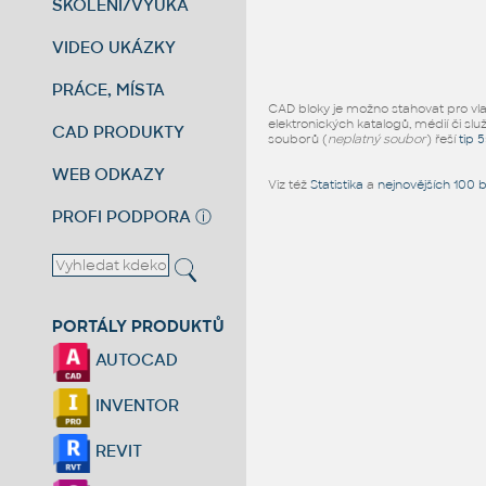
ŠKOLENÍ/VÝUKA
VIDEO UKÁZKY
PRÁCE, MÍSTA
CAD bloky je možno stahovat pro vlast
elektronických katalogů, médií či slu
CAD PRODUKTY
souborů (
neplatný soubor
) řeší
tip 
WEB ODKAZY
Viz též
Statistika
a
nejnovějších 100 
PROFI PODPORA
ⓘ
PORTÁLY PRODUKTŮ
AUTOCAD
INVENTOR
REVIT