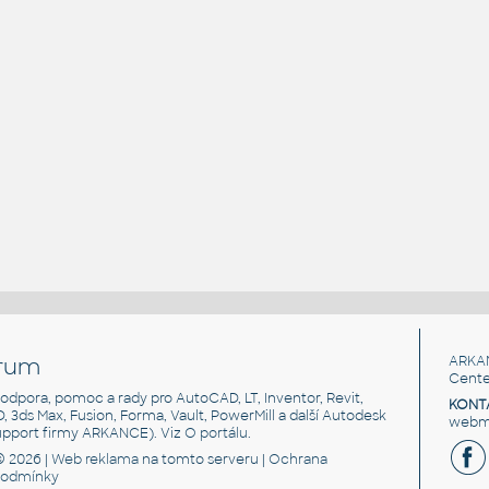
rum
ARKA
Cente
, podpora, pomoc a rady pro AutoCAD, LT, Inventor, Revit,
KONT
3D, 3ds Max, Fusion, Forma, Vault, PowerMill a další Autodesk
webma
support firmy ARKANCE). Viz
O portálu
.
© 2026 |
Web reklama
na tomto serveru |
Ochrana
podmínky