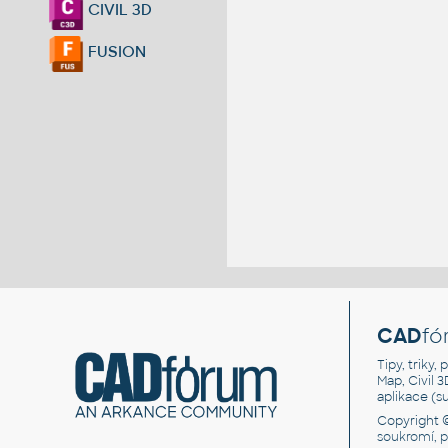
CIVIL 3D
FUSION
CAD
fó
Tipy, triky
Map, Civil 
aplikace (
Copyright 
soukromí, 