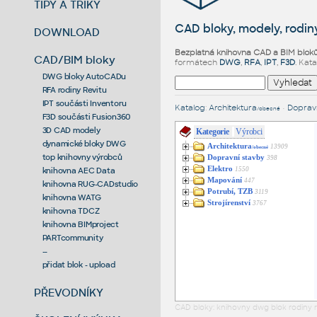
TIPY A TRIKY
CAD bloky, modely, rodiny
DOWNLOAD
Bezplatná knihovna CAD a BIM blok
CAD/BIM bloky
formátech
DWG
,
RFA
,
IPT
,
F3D
. Kat
DWG bloky AutoCADu
RFA rodiny Revitu
IPT součásti Inventoru
Katalog
:
Architektura
•
Dopravn
/obecné
F3D součásti Fusion360
3D CAD modely
Kategorie
Výrobci
dynamické bloky DWG
Architektura
13909
/obecné
top knihovny výrobců
Dopravní stavby
398
Elektro
1550
knihovna AEC Data
Mapování
447
knihovna RUG-CADstudio
Potrubí, TZB
3119
knihovna WATG
Strojírenství
3767
knihovna TDCZ
knihovna BIMproject
PARTcommunity
--
přidat blok - upload
PŘEVODNÍKY
CAD bloky: knihovny dwg blok rodiny r