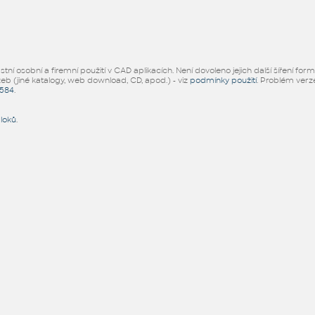
ní osobní a firemní použití v CAD aplikacích. Není dovoleno jejich další šíření for
žeb (jiné katalogy, web download, CD, apod.) - viz
podmínky použití
. Problém ver
5584
.
bloků
.