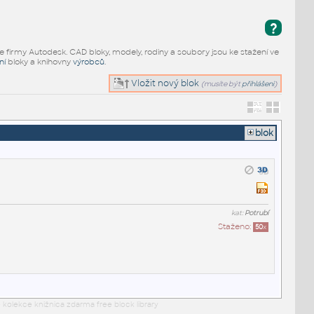
?
e firmy Autodesk. CAD bloky, modely, rodiny a soubory jsou ke stažení ve
ní
bloky a knihovny
výrobců
.
Vložit nový blok
(musíte být
přihlášeni
)
blok
kat:
Potrubí
Staženo:
50
x
 kolekce knižnica zdarma free block library