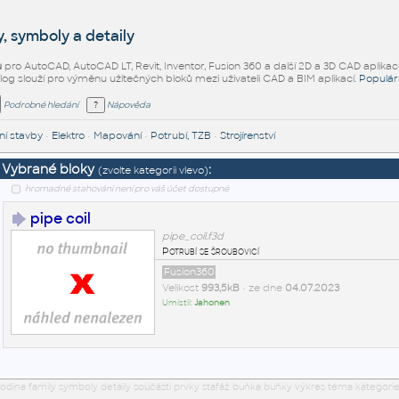
, symboly a detaily
ů
pro AutoCAD, AutoCAD LT, Revit, Inventor, Fusion 360 a další 2D a 3D CAD aplikac
alog slouží pro výměnu užitečných bloků mezi uživateli CAD a BIM aplikací.
Populár
Podrobné hledání
Nápověda
í stavby
•
Elektro
•
Mapování
•
Potrubí, TZB
•
Strojírenství
Vybrané bloky
:
(zvolte kategorii vlevo)
hromadné stahování není pro váš účet dostupné
pipe coil
pipe_coil.f3d
Potrubí se šroubovicí
Fusion360
Velikost
993,5kB
• ze dne
04.07.2023
Umístil:
Jahonen
odina family symboly detaily součásti prvky stafáž buňka buňky výkres téma kategorie