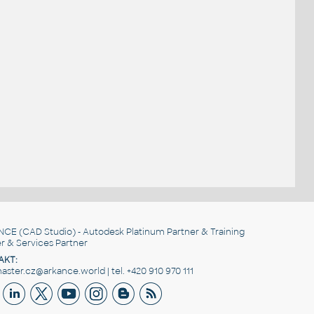
NCE
(CAD Studio) - Autodesk Platinum Partner & Training
r & Services Partner
AKT:
ster.cz@arkance.world | tel. +420 910 970 111