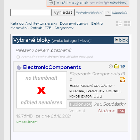
Vložit nový blok
(musíte být
přihlášeni
)
Podrobné hledání
Nápověda
Katalog
:
Architektura
•
Dopravní stavby
•
Elektro
•
/obecné
Mapování
•
Potrubí, TZB
•
Strojírenství
Vybrané bloky
:
blok
(zvolte kategorii vlevo)
Nalezeno celkem
2
záznamů
hromadné stahování není pro váš účet dostupné
ElectronicComponents
ElectronicComponents.f3
z
Elektronické součástky -
pouzdra, tranzistor, motorek,
kondenzátor, USB
Fusion360
kat:
Součástky
Velikost
Staženo:
214
x
19,76MB
• ze dne
26.12.2021
Umístil:
Johan1