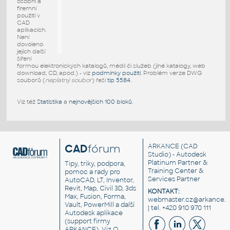
osobní a
firemní
použití v
CAD
aplikacích.
Není
dovoleno
jejich další
šíření
formou elektronických katalogů, médií či služeb (jiné katalogy, web
download, CD, apod.) - viz
podmínky použití
. Problém verze DWG
souborů (
neplatný soubor
) řeší
tip 5584
.
Viz též
Statistika
a
nejnovějších 100 bloků
.
CAD
fórum
ARKANCE
(CAD
Studio) - Autodesk
Platinum Partner &
Tipy, triky, podpora,
Training Center &
pomoc a rady pro
Services Partner
AutoCAD, LT, Inventor,
Revit, Map, Civil 3D, 3ds
KONTAKT:
Max, Fusion, Forma,
webmaster.cz@arkance.w
Vault, PowerMill a další
| tel. +420 910 970 111
Autodesk aplikace
(support firmy
ARKANCE). Viz
O