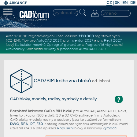
CZ
|
SK
|
EN
|
DE
Přes 123.000 registrovaných u nás, celkem
1.130.000
registrovaných
(CZ+EN)
. Tipy pro
AutoCAD 2027
, pro
Inventor 2027
a pro
Revit 2027
.
Nový
Kalkulátor nosníků
,
Spirograf generátor
a
Regresní křivky
v sekci
Převodníky
.
Kompletní
příkazy
a
proměnné AutoCADu 2027
.
CAD/BIM knihovna bloků
od Johan1
?
CAD bloky, modely, rodiny, symboly a detaily
Bezplatná knihovna CAD a BIM bloků
pro AutoCAD, AutoCAD LT, Revit,
Inventor, Fusion 360 a další 2D a 3D CAD aplikace firmy Autodesk.
CAD bloky, modely, rodiny a soubory jsou ke stažení ve formátech
DWG
,
RFA
,
IPT
,
F3D
. Katalog slouží pro výměnu užitečných bloků mezi
uživateli CAD a BIM aplikací.
Populární
bloky a knihovny
výrobců
.