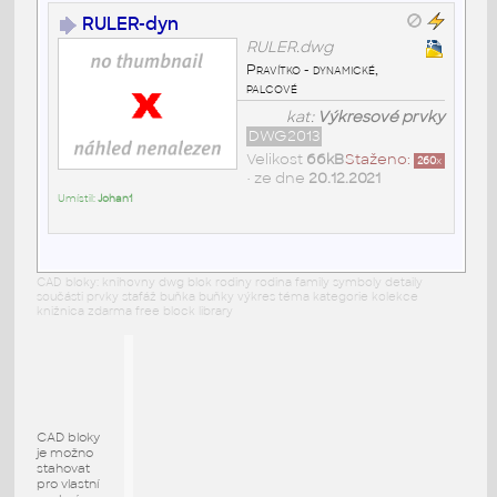
RULER-dyn
RULER.dwg
Pravítko - dynamické,
palcové
kat:
Výkresové prvky
DWG2013
Velikost
66kB
Staženo:
260
x
• ze dne
20.12.2021
Umístil:
Johan1
CAD bloky: knihovny dwg blok rodiny rodina family symboly detaily
součásti prvky stafáž buňka buňky výkres téma kategorie kolekce
knižnica zdarma free block library
CAD bloky
je možno
stahovat
pro vlastní