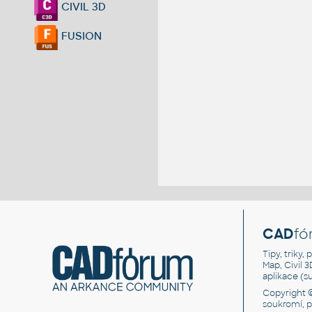
CIVIL 3D
FUSION
CAD
fó
Tipy, triky
Map, Civil 
aplikace (
Copyright 
soukromí, 