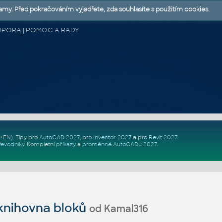
lamy. Před pokračováním vyjadřete, zda souhlasíte s použitím cookies.
 PODPORA | POMOC A RADY
Z+EN)
. Tipy pro
AutoCAD 2027
, pro
Inventor 2027
a pro
Revit 2027
.
řevodníky
.
Kompletní
příkazy
a
proměnné AutoCADu 2027
.
nihovna bloků
od Kamal316