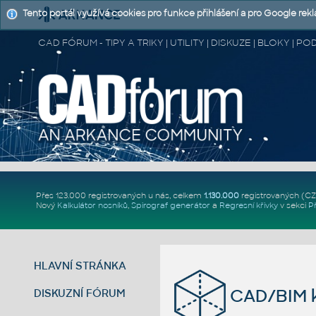
Tento portál využívá cookies pro funkce přihlášení a pro Google rek
CAD FÓRUM - TIPY A TRIKY | UTILITY | DISKUZE | BLOKY |
Přes 123.000 registrovaných u nás, celkem
1.130.000
registrovaných (C
Nový
Kalkulátor nosníků
,
Spirograf generátor
a
Regresní křivky
v sekci
P
HLAVNÍ STRÁNKA
CAD/BIM k
DISKUZNÍ FÓRUM