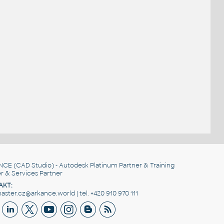
NCE
(CAD Studio) - Autodesk Platinum Partner & Training
r & Services Partner
AKT:
ster.cz@arkance.world | tel. +420 910 970 111