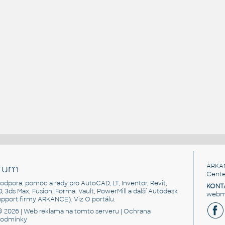
rum
ARKA
Cente
, podpora, pomoc a rady pro AutoCAD, LT, Inventor, Revit,
KONT
3D, 3ds Max, Fusion, Forma, Vault, PowerMill a další Autodesk
webma
support firmy ARKANCE). Viz
O portálu
.
© 2026 |
Web reklama
na tomto serveru |
Ochrana
podmínky