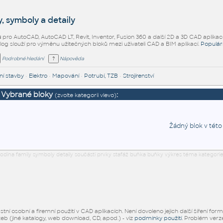
, symboly a detaily
ů
pro AutoCAD, AutoCAD LT, Revit, Inventor, Fusion 360 a další 2D a 3D CAD aplikac
alog slouží pro výměnu užitečných bloků mezi uživateli CAD a BIM aplikací.
Populár
Podrobné hledání
Nápověda
í stavby
•
Elektro
•
Mapování
•
Potrubí, TZB
•
Strojírenství
Vybrané bloky
:
(zvolte kategorii vlevo)
Žádný blok v této
odina family symboly detaily součásti prvky stafáž buňka buňky výkres téma kategorie
ní osobní a firemní použití v CAD aplikacích. Není dovoleno jejich další šíření for
žeb (jiné katalogy, web download, CD, apod.) - viz
podmínky použití
. Problém ver