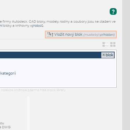
?
e firmy Autodesk. CAD bloky, modely, rodiny a soubory jsou ke stažení ve
ní
bloky a knihovny
výrobců
.
Vložit nový blok
(musíte být
přihlášeni
)
blok
 kategorii
 kolekce knižnica zdarma free block library
mou
ze DWG