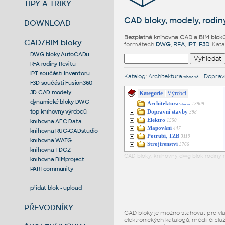
TIPY A TRIKY
CAD bloky, modely, rodiny
DOWNLOAD
Bezplatná knihovna CAD a BIM blok
CAD/BIM bloky
formátech
DWG
,
RFA
,
IPT
,
F3D
. Kat
DWG bloky AutoCADu
RFA rodiny Revitu
IPT součásti Inventoru
Katalog
:
Architektura
•
Dopravn
/obecné
F3D součásti Fusion360
3D CAD modely
Kategorie
Výrobci
dynamické bloky DWG
Architektura
13909
/obecné
top knihovny výrobců
Dopravní stavby
398
Elektro
1550
knihovna AEC Data
Mapování
447
knihovna RUG-CADstudio
Potrubí, TZB
3119
knihovna WATG
Strojírenství
3766
knihovna TDCZ
CAD bloky: knihovny dwg blok rodiny r
knihovna BIMproject
PARTcommunity
--
přidat blok - upload
PŘEVODNÍKY
CAD bloky je možno stahovat pro vlast
elektronických katalogů, médií či slu