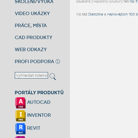
ŠKOLENÍ/VÝUKA
souborů (
neplatný soubor
) řeší
tip 
VIDEO UKÁZKY
Viz též
Statistika
a
nejnovějších 100 
PRÁCE, MÍSTA
CAD PRODUKTY
WEB ODKAZY
PROFI PODPORA
ⓘ
PORTÁLY PRODUKTŮ
AUTOCAD
INVENTOR
REVIT