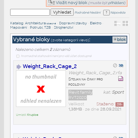
Vložit nový blok
(musíte být
přihlášeni
)
Podrobné hledání
Nápověda
Katalog
:
Architektura
•
Dopravní stavby
•
Elektro
•
/obecné
Mapování
•
Potrubí, TZB
•
Strojírenství
Vybrané bloky
:
blok
(zvolte kategorii vlevo)
Nalezeno celkem
2
záznamů
hromadné stahování není pro váš účet dostupné
Weight_Rack_Cage_2
Weight_Rack_Cage_2.rfa
Stojan na činky pro
posilovny
Revit family
kat:
Sport
RVT2020
Velikost
Staženo:
233
x
1,38MB
• ze dne
28.09.2021
Umístil:
Krupice