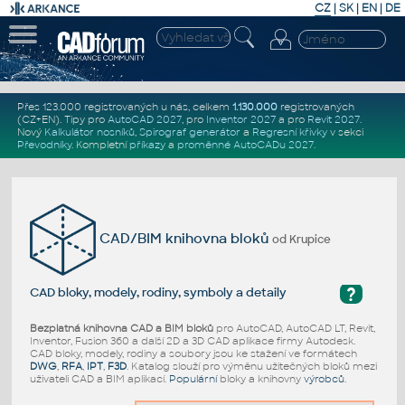
CZ
|
SK
|
EN
|
DE
Přes 123.000 registrovaných u nás, celkem
1.130.000
registrovaných
(CZ+EN)
. Tipy pro
AutoCAD 2027
, pro
Inventor 2027
a pro
Revit 2027
.
Nový
Kalkulátor nosníků
,
Spirograf generátor
a
Regresní křivky
v sekci
Převodníky
.
Kompletní
příkazy
a
proměnné AutoCADu 2027
.
CAD/BIM knihovna bloků
od Krupice
?
CAD bloky, modely, rodiny, symboly a detaily
Bezplatná knihovna CAD a BIM bloků
pro AutoCAD, AutoCAD LT, Revit,
Inventor, Fusion 360 a další 2D a 3D CAD aplikace firmy Autodesk.
CAD bloky, modely, rodiny a soubory jsou ke stažení ve formátech
DWG
,
RFA
,
IPT
,
F3D
. Katalog slouží pro výměnu užitečných bloků mezi
uživateli CAD a BIM aplikací.
Populární
bloky a knihovny
výrobců
.