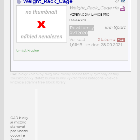
Weight_Rack_Cage
Weight_Rack_Cage.rfa
Vzpěračská lavice pro
posilovny
Revit family
kat:
Sport
RVT2020
Velikost
Staženo:
194
x
1,61MB
• ze dne
28.09.2021
Umístil:
Krupice
CAD bloky: knihovny dwg blok rodiny rodina family symboly detaily
součásti prvky stafáž buňka buňky výkres téma kategorie kolekce
knižnica zdarma free block library
CAD bloky
je možno
stahovat
pro vlastní
osobní a
firemní