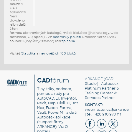
použití v
CAD
aplikacích.
Není
dovoleno
jejich další
šíření
formou elektronických katalogů, médií či služeb (jiné katalogy, web
download, CD, apod.) - viz
podmínky použití
. Problém verze DWG
souborů (
neplatný soubor
) řeší
tip 5584
.
Viz též
Statistika
a
nejnovějších 100 bloků
.
CAD
fórum
ARKANCE
(CAD
Studio) - Autodesk
Platinum Partner &
Tipy, triky, podpora,
Training Center &
pomoc a rady pro
Services Partner
AutoCAD, LT, Inventor,
Revit, Map, Civil 3D, 3ds
KONTAKT:
Max, Fusion, Forma,
webmaster.cz@arkance.w
Vault, PowerMill a další
| tel. +420 910 970 111
Autodesk aplikace
(support firmy
ARKANCE). Viz
O
portálu
.