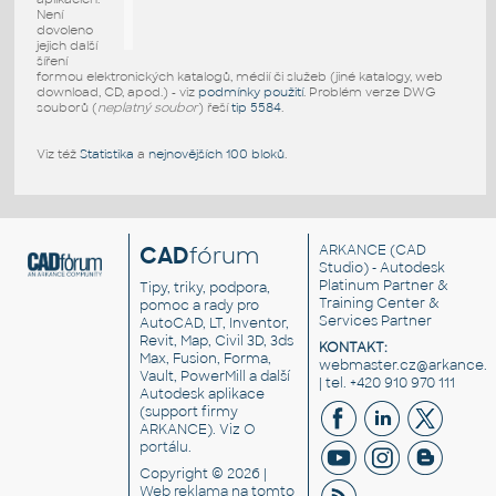
Není
dovoleno
jejich další
šíření
formou elektronických katalogů, médií či služeb (jiné katalogy, web
download, CD, apod.) - viz
podmínky použití
. Problém verze DWG
souborů (
neplatný soubor
) řeší
tip 5584
.
Viz též
Statistika
a
nejnovějších 100 bloků
.
CAD
fórum
ARKANCE
(CAD
Studio) - Autodesk
Platinum Partner &
Tipy, triky, podpora,
Training Center &
pomoc a rady pro
Services Partner
AutoCAD, LT, Inventor,
Revit, Map, Civil 3D, 3ds
KONTAKT:
Max, Fusion, Forma,
webmaster.cz@arkance.w
Vault, PowerMill a další
| tel. +420 910 970 111
Autodesk aplikace
(support firmy
ARKANCE). Viz
O
portálu
.
Copyright © 2026 |
Web reklama
na tomto