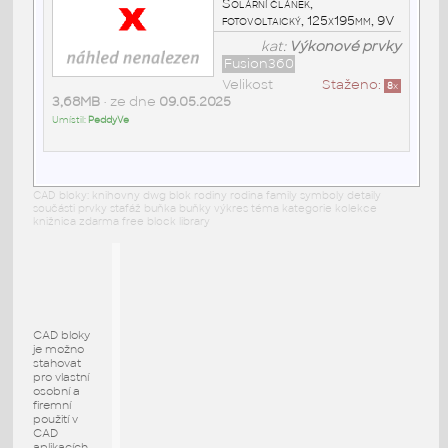
Solární článek,
fotovoltaický, 125x195mm, 9V
kat:
Výkonové prvky
Fusion360
Velikost
Staženo:
8
x
3,68MB
• ze dne
09.05.2025
Umístil:
PeddyVe
CAD bloky: knihovny dwg blok rodiny rodina family symboly detaily
součásti prvky stafáž buňka buňky výkres téma kategorie kolekce
knižnica zdarma free block library
CAD bloky
je možno
stahovat
pro vlastní
osobní a
firemní
použití v
CAD
aplikacích.