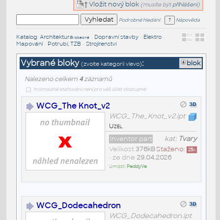
Vložit nový blok
(musíte být
přihlášeni
)
Podrobné hledání
Nápověda
Katalog
:
Architektura
•
Dopravní stavby
•
Elektro
•
/obecné
Mapování
•
Potrubí, TZB
•
Strojírenství
Vybrané bloky
:
blok
(zvolte kategorii vlevo)
Nalezeno celkem
4
záznamů
hromadné stahování není pro váš účet dostupné
WCG_The Knot_v2
WCG_The_Knot_v2.ipt
Uzel
Inventor part
kat:
Tvary
Velikost
378kB
Staženo:
25
x
• ze dne
29.04.2026
Umístil:
PeddyVe
WCG_Dodecahedron
WCG_Dodecahedron.ipt