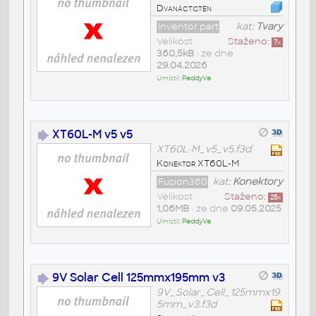
Dvanáctistěn
Inventor part
kat:
Tvary
Velikost
Staženo:
7
x
360,5kB
• ze dne
29.04.2026
Umístil:
PeddyVe
XT60L-M v5 v5
XT60L-M_v5_v5.f3d
Konektor XT60L-M
Fusion360
kat:
Konektory
Velikost
Staženo:
25
x
1,06MB
• ze dne
09.05.2025
Umístil:
PeddyVe
9V Solar Cell 125mmx195mm v3
9V_Solar_Cell_125mmx19
5mm_v3.f3d