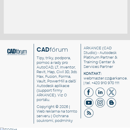
CAD
fórum
ARKANCE
(CAD
Studio) - Autodesk
Platinum Partner &
Tipy, triky, podpora,
Training Center &
pomoc a rady pro
Services Partner
AutoCAD, LT, Inventor,
Revit, Map, Civil 3D, 3ds
KONTAKT:
Max, Fusion, Forma,
webmaster.cz@arkance.w
Vault, PowerMill a další
| tel. +420 910 970 111
Autodesk aplikace
(support firmy
ARKANCE). Viz
O
portálu
.
Copyright © 2026 |
Web reklama
na tomto
serveru |
Ochrana
soukromí, podmínky