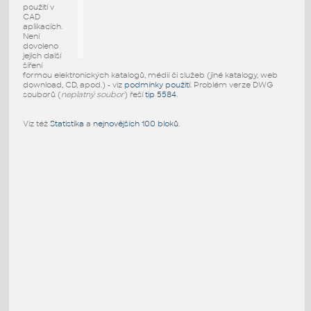
použití v
CAD
aplikacích.
Není
dovoleno
jejich další
šíření
formou elektronických katalogů, médií či služeb (jiné katalogy, web
download, CD, apod.) - viz
podmínky použití
. Problém verze DWG
souborů (
neplatný soubor
) řeší
tip 5584
.
Viz též
Statistika
a
nejnovějších 100 bloků
.