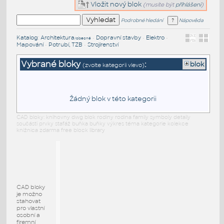
Vložit nový blok
(musíte být
přihlášeni
)
Podrobné hledání
Nápověda
Katalog
:
Architektura
•
Dopravní stavby
•
Elektro
•
/obecné
Mapování
•
Potrubí, TZB
•
Strojírenství
Vybrané bloky
:
blok
(zvolte kategorii vlevo)
Žádný blok v této kategorii
CAD bloky: knihovny dwg blok rodiny rodina family symboly detaily
součásti prvky stafáž buňka buňky výkres téma kategorie kolekce
knižnica zdarma free block library
CAD bloky
je možno
stahovat
pro vlastní
osobní a
firemní