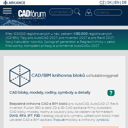
CZ
|
SK
|
EN
|
DE
Přes 123.000 registrovaných u nás, celkem
1.130.000
registrovaných
(CZ+EN)
. Tipy pro
AutoCAD 2027
, pro
Inventor 2027
a pro
Revit 2027
.
Nový
Kalkulátor nosníků
,
Spirograf generátor
a
Regresní křivky
v sekci
Převodníky
.
Kompletní
příkazy
a
proměnné AutoCADu 2027
.
CAD/BIM knihovna bloků
od kulabironggmail
?
CAD bloky, modely, rodiny, symboly a detaily
Bezplatná knihovna CAD a BIM bloků
pro AutoCAD, AutoCAD LT, Revit,
Inventor, Fusion 360 a další 2D a 3D CAD aplikace firmy Autodesk.
CAD bloky, modely, rodiny a soubory jsou ke stažení ve formátech
DWG
,
RFA
,
IPT
,
F3D
. Katalog slouží pro výměnu užitečných bloků mezi
uživateli CAD a BIM aplikací.
Populární
bloky a knihovny
výrobců
.