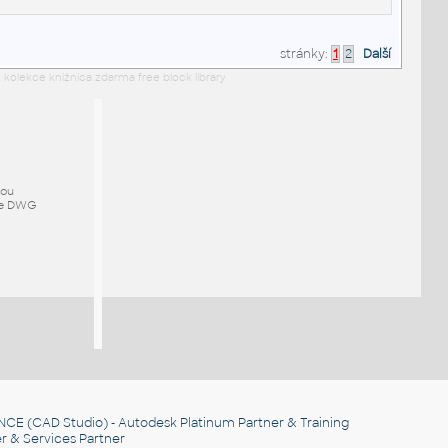
stránky:
1
2
Další
 kolekce knižnica zdarma free block library
mou
ze DWG
NCE
(CAD Studio) - Autodesk Platinum Partner & Training
r & Services Partner