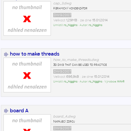
cap_3.dwg
Keramický kondenzátor
DWG2007
Velikost
1,29MB
• ze dne
15.01.2014
Umístil:
rs_higgins
• Autor:
rs_higgins
how to make threads
how_to_make_threads.dwg
3d dwg that can be used to practice
DWG2007
Velikost
696,9kB
• ze dne
15.01.2014
Umístil:
rs_higgins
• Autor:
rs_higgins
• Výrobce:
K-N-R
board A
board_A.dwg
Napájecí zdroj
DWG2007