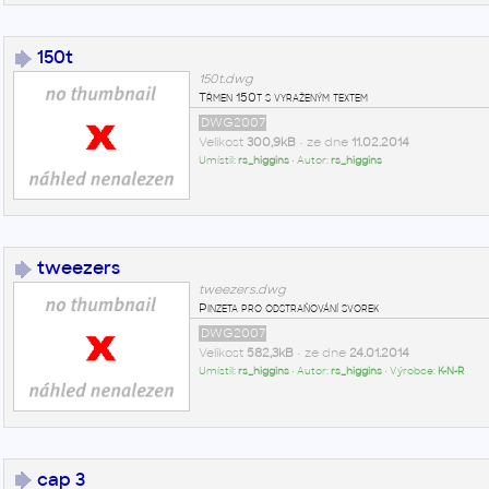
150t
150t.dwg
Třmen 150t s vyraženým textem
DWG2007
Velikost
300,9kB
• ze dne
11.02.2014
Umístil:
rs_higgins
• Autor:
rs_higgins
tweezers
tweezers.dwg
Pinzeta pro odstraňování svorek
DWG2007
Velikost
582,3kB
• ze dne
24.01.2014
Umístil:
rs_higgins
• Autor:
rs_higgins
• Výrobce:
K-N-R
cap 3