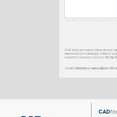
CAD bloky: knihovny dwg blok rodiny r
CAD bloky je možno stahovat pro vlast
elektronických katalogů, médií či slu
souborů (
neplatný soubor
) řeší
tip 
Viz též
Statistika
a
nejnovějších 100 
CAD
fó