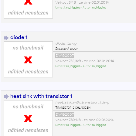
Velikost
3MB
• ze dne
02.01.2014
Umístil:
rs_higgins
• Autor:
rs_higgins
diode 1
diode_1.dwg
Skleněná dioda
DWG2007
Velikost
732,3kB
• ze dne
02.01.2014
Umístil:
rs_higgins
• Autor:
rs_higgins
heat sink with transistor 1
heat_sink_with_transistor_1.dwg
Tranzistor s chladičem
DWG2007
Velikost
789,1kB
• ze dne
02.01.2014
Umístil:
rs_higgins
• Autor:
rs_higgins