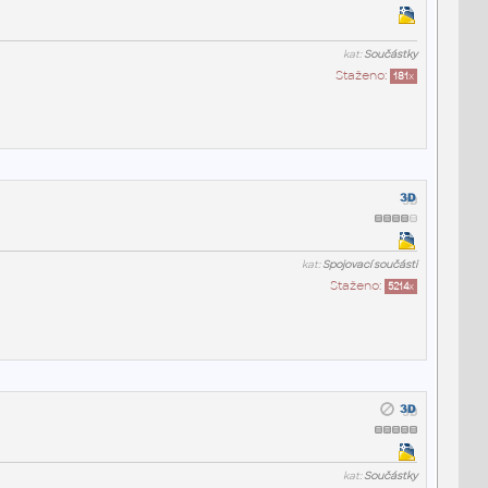
kat:
Součástky
Staženo:
181
x
kat:
Spojovací součásti
Staženo:
5214
x
kat:
Součástky