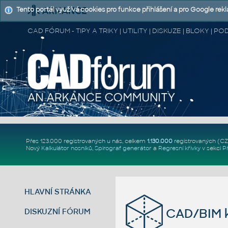
Tento portál využívá cookies pro funkce přihlášení a pro Google rek
CAD FÓRUM - TIPY A TRIKY | UTILITY | DISKUZE | BLOKY |
Přes 123.000 registrovaných u nás, celkem
1.130.000
registrovaných (C
Nový
Kalkulátor nosníků
,
Spirograf generátor
a
Regresní křivky
v sekci
P
HLAVNÍ STRÁNKA
CAD/BIM k
DISKUZNÍ FÓRUM