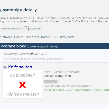
, symboly a detaily
ů
pro AutoCAD, AutoCAD LT, Revit, Inventor, Fusion 360 a další 2D a 3D CAD aplikac
alog slouží pro výměnu užitečných bloků mezi uživateli CAD a BIM aplikací.
Populár
Podrobné hledání
Nápověda
í stavby
•
Elektro
•
Mapování
•
Potrubí, TZB
•
Strojírenství
Vybrané bloky
:
(zvolte kategorii vlevo)
Nalezeno celkem
18
záznamů
hromadné stahování není pro váš účet dostupné
Knife switch
Throw_Switch_6_inch.dwg
Antique Throw Switch
DWG2013
Velikost
2,53MB
• ze dne
12.03.2021
Umístil:
rs_higgins
• Autor:
Robert Higgins
• Výrobce:
Made