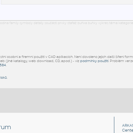
odina family symboly detaily součásti prvky stafáž buňka buňky výkres téma kategorie
ní osobní a firemní použití v CAD aplikacích. Není dovoleno jejich další šíření for
žeb (jiné katalogy, web download, CD, apod.) - viz
podmínky použití
. Problém ver
5584
.
bloků
.
rum
ARKA
Cente