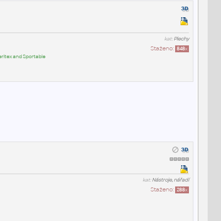
kat:
Plechy
Staženo:
848
x
itex and Sportable
kat:
Nástroje, nářadí
Staženo:
288
x