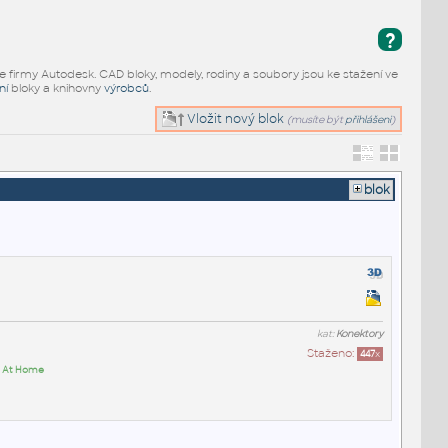
?
e firmy Autodesk. CAD bloky, modely, rodiny a soubory jsou ke stažení ve
ní
bloky a knihovny
výrobců
.
Vložit nový blok
(musíte být
přihlášeni
)
blok
kat:
Konektory
Staženo:
447
x
 At Home