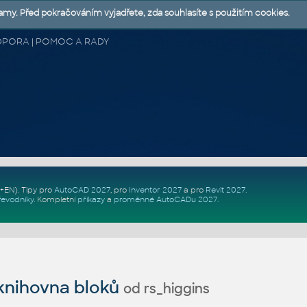
lamy. Před pokračováním vyjadřete, zda souhlasíte s použitím cookies.
 PODPORA | POMOC A RADY
Z+EN)
. Tipy pro
AutoCAD 2027
, pro
Inventor 2027
a pro
Revit 2027
.
řevodníky
.
Kompletní
příkazy
a
proměnné AutoCADu 2027
.
nihovna bloků
od rs_higgins