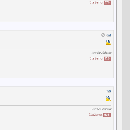
Staženo:
774
x
kat:
Součástky
Staženo:
172
x
kat:
Součástky
Staženo:
635
x