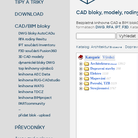
TIPY A TRIKY
CAD bloky, modely, rodiny
DOWNLOAD
Bezplatná knihovna CAD a BIM blok
CAD/BIM bloky
formátech
DWG
,
RFA
,
IPT
,
F3D
. Kat
DWG bloky AutoCADu
RFA rodiny Revitu
IPT součásti Inventoru
Katalog
:
Architektura
•
Dopravn
/obecné
F3D součásti Fusion360
3D CAD modely
Kategorie
Výrobci
dynamické bloky DWG
Architektura
13912
/obecné
top knihovny výrobců
Dopravní stavby
398
Elektro
1550
knihovna AEC Data
Mapování
447
knihovna RUG-CADstudio
Potrubí, TZB
3119
knihovna WATG
Strojírenství
3767
knihovna TDCZ
knihovna BIMproject
PARTcommunity
--
přidat blok - upload
PŘEVODNÍKY