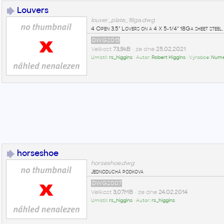
Louvers
louver_plate_18ga.dwg
4 Open 3.5" Lovers on a 4 X 5-1/4" 18Ga sheet steel.
DWG2013
Velikost
73,9kB
• ze dne
25.02.2021
Umístil:
rs_higgins
• Autor:
Robert Higgins
• Výrobce:
Numer
horseshoe
horseshoe.dwg
Jednoduchá podkova
DWG2007
Velikost
3,07MB
• ze dne
24.02.2014
Umístil:
rs_higgins
• Autor:
rs_higgins