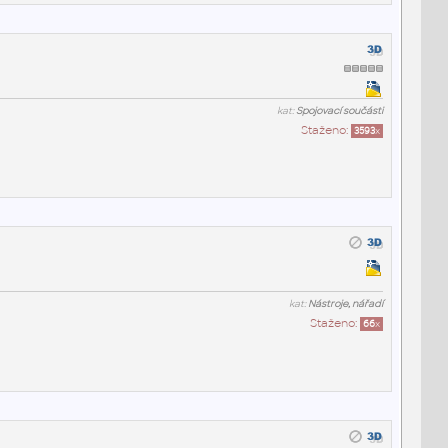
kat:
Spojovací součásti
Staženo:
3593
x
kat:
Nástroje, nářadí
Staženo:
66
x