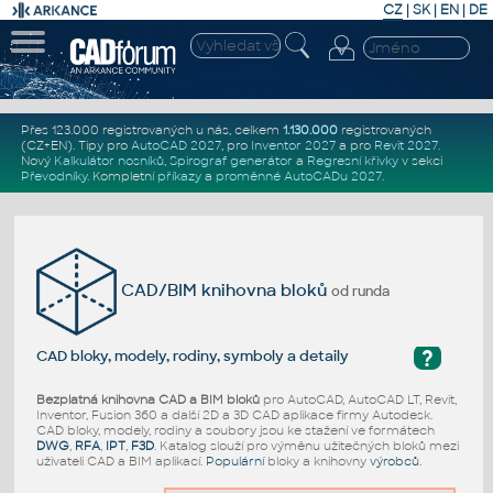
CZ
|
SK
|
EN
|
DE
Přes 123.000 registrovaných u nás, celkem
1.130.000
registrovaných
(CZ+EN)
. Tipy pro
AutoCAD 2027
, pro
Inventor 2027
a pro
Revit 2027
.
Nový
Kalkulátor nosníků
,
Spirograf generátor
a
Regresní křivky
v sekci
Převodníky
.
Kompletní
příkazy
a
proměnné AutoCADu 2027
.
CAD/BIM knihovna bloků
od runda
?
CAD bloky, modely, rodiny, symboly a detaily
Bezplatná knihovna CAD a BIM bloků
pro AutoCAD, AutoCAD LT, Revit,
Inventor, Fusion 360 a další 2D a 3D CAD aplikace firmy Autodesk.
CAD bloky, modely, rodiny a soubory jsou ke stažení ve formátech
DWG
,
RFA
,
IPT
,
F3D
. Katalog slouží pro výměnu užitečných bloků mezi
uživateli CAD a BIM aplikací.
Populární
bloky a knihovny
výrobců
.