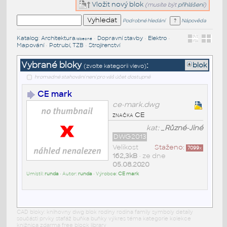
Vložit nový blok
(musíte být
přihlášeni
)
Podrobné hledání
Nápověda
Katalog
:
Architektura
•
Dopravní stavby
•
Elektro
•
/obecné
Mapování
•
Potrubí, TZB
•
Strojírenství
Vybrané bloky
:
blok
(zvolte kategorii vlevo)
hromadné stahování není pro váš účet dostupné
CE mark
ce-mark.dwg
značka CE
kat:
_Různé-Jiné
DWG2013
Velikost
Staženo:
7099
x
162,3kB
• ze dne
05.08.2020
Umístil:
runda
• Autor:
runda
• Výrobce:
CE mark
CAD bloky: knihovny dwg blok rodiny rodina family symboly detaily
součásti prvky stafáž buňka buňky výkres téma kategorie kolekce
knižnica zdarma free block library