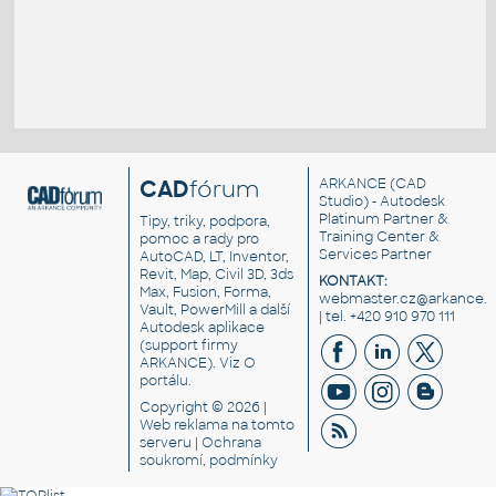
CAD
fórum
ARKANCE
(CAD
Studio) - Autodesk
Platinum Partner &
Tipy, triky, podpora,
Training Center &
pomoc a rady pro
Services Partner
AutoCAD, LT, Inventor,
Revit, Map, Civil 3D, 3ds
KONTAKT:
Max, Fusion, Forma,
webmaster.cz@arkance.w
Vault, PowerMill a další
| tel. +420 910 970 111
Autodesk aplikace
(support firmy
ARKANCE). Viz
O
portálu
.
Copyright © 2026 |
Web reklama
na tomto
serveru |
Ochrana
soukromí, podmínky