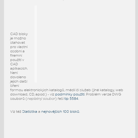
CAD bloky
je možno
stahovat
pro vlastní
osobní a
firemní
použití v
CAD
aplikacích.
Není
dovoleno
jejich další
šíření
formou elektronických katalogů, médií či služeb (jiné katalogy, web
download, CD, apod.) - viz
podmínky použití
. Problém verze DWG
souborů (
neplatný soubor
) řeší
tip 5584
.
Viz též
Statistika
a
nejnovějších 100 bloků
.