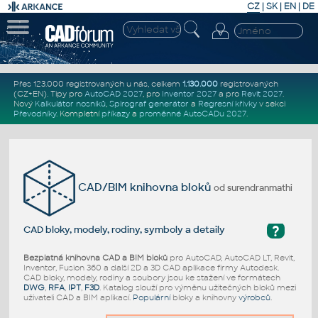
CZ
|
SK
|
EN
|
DE
Přes 123.000 registrovaných u nás, celkem
1.130.000
registrovaných
(CZ+EN)
. Tipy pro
AutoCAD 2027
, pro
Inventor 2027
a pro
Revit 2027
.
Nový
Kalkulátor nosníků
,
Spirograf generátor
a
Regresní křivky
v sekci
Převodníky
.
Kompletní
příkazy
a
proměnné AutoCADu 2027
.
CAD/BIM knihovna bloků
od surendranmathi
?
CAD bloky, modely, rodiny, symboly a detaily
Bezplatná knihovna CAD a BIM bloků
pro AutoCAD, AutoCAD LT, Revit,
Inventor, Fusion 360 a další 2D a 3D CAD aplikace firmy Autodesk.
CAD bloky, modely, rodiny a soubory jsou ke stažení ve formátech
DWG
,
RFA
,
IPT
,
F3D
. Katalog slouží pro výměnu užitečných bloků mezi
uživateli CAD a BIM aplikací.
Populární
bloky a knihovny
výrobců
.