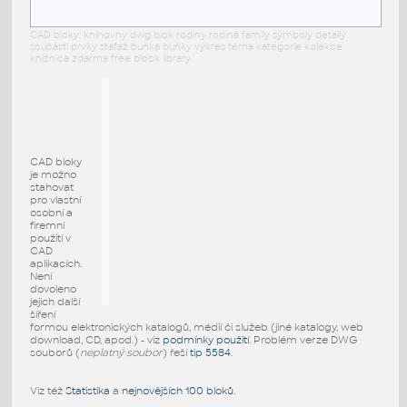
CAD bloky: knihovny dwg blok rodiny rodina family symboly detaily
součásti prvky stafáž buňka buňky výkres téma kategorie kolekce
knižnica zdarma free block library
CAD bloky
je možno
stahovat
pro vlastní
osobní a
firemní
použití v
CAD
aplikacích.
Není
dovoleno
jejich další
šíření
formou elektronických katalogů, médií či služeb (jiné katalogy, web
download, CD, apod.) - viz
podmínky použití
. Problém verze DWG
souborů (
neplatný soubor
) řeší
tip 5584
.
Viz též
Statistika
a
nejnovějších 100 bloků
.