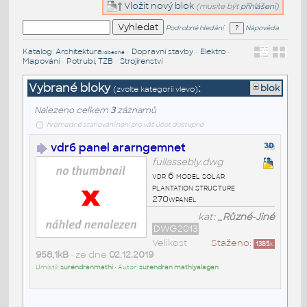
Vložit nový blok
(musíte být
přihlášeni
)
Podrobné hledání
Nápověda
Katalog
:
Architektura
•
Dopravní stavby
•
Elektro
•
/obecné
Mapování
•
Potrubí, TZB
•
Strojírenství
Vybrané bloky
:
blok
(zvolte kategorii vlevo)
Nalezeno celkem
3
záznamů
hromadné stahování není pro váš účet dostupné
vdr6 panel ararngemnet
fullassebly.dwg
vdr 6 model solar
plantation structure
270wpanel
kat:
_Různé-Jiné
DWG2013
Velikost
Staženo:
1385
x
958,1kB
• ze dne
02.12.2019
Umístil:
surendranmathi
• Autor:
surendran mathiyalagan