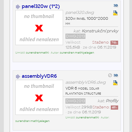
panel320w (1*2)
panel320.dwg
320w panel 1000*2000
mm
kat:
Konstrukční prvky
DWG2013
Velikost
Staženo:
718
x
125,6kB
• ze dne
06.11.2019
Umístil:
surendranmathi
• Autor:
surendran mathiyalagan
assemblyVDR6
assemblyVDR6.dwg
VDR 6 model solar
plantation structure
DWG2013
kat:
Profily
Velikost
291kB
Staženo:
461
x
• ze dne
06.11.2019
Umístil:
surendranmathi
• Autor:
surendran mathiyalagan