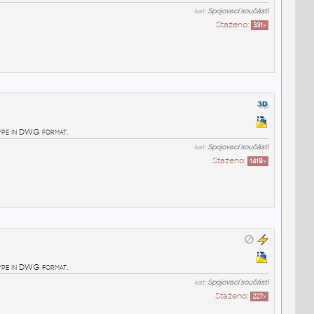
kat:
Spojovací součásti
Staženo:
331
x
ype in DWG format.
kat:
Spojovací součásti
Staženo:
1419
x
ype in DWG format.
kat:
Spojovací součásti
Staženo:
227
x