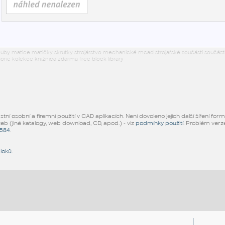
uby matice matičky skrutky strojárstvo mechanické mcad strojařské součásti součástk
rie kolekce knižnica zdarma free block library
ní osobní a firemní použití v CAD aplikacích. Není dovoleno jejich další šíření for
žeb (jiné katalogy, web download, CD, apod.) - viz
podmínky použití
. Problém ver
5584
.
bloků
.