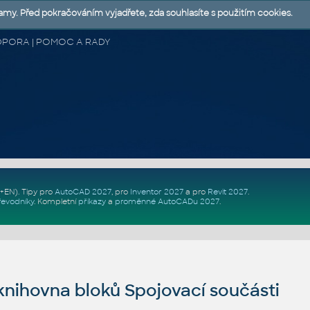
lamy. Před pokračováním vyjadřete, zda souhlasíte s použitím cookies.
 PODPORA | POMOC A RADY
Z+EN)
. Tipy pro
AutoCAD 2027
, pro
Inventor 2027
a pro
Revit 2027
.
řevodníky
.
Kompletní
příkazy
a
proměnné AutoCADu 2027
.
nihovna bloků Spojovací součásti