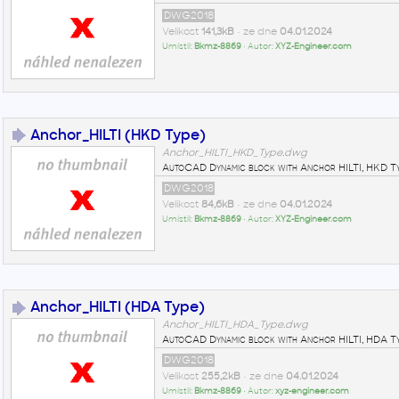
DWG2018
Velikost
141,3kB
• ze dne
04.01.2024
Umístil:
Bkmz-8869
• Autor:
XYZ-Engineer.com
Anchor_HILTI (HKD Type)
Anchor_HILTI_HKD_Type.dwg
AutoCAD Dynamic block with Anchor HILTI, HKD T
DWG2018
Velikost
84,6kB
• ze dne
04.01.2024
Umístil:
Bkmz-8869
• Autor:
XYZ-Engineer.com
Anchor_HILTI (HDA Type)
Anchor_HILTI_HDA_Type.dwg
AutoCAD Dynamic block with Anchor HILTI, HDA T
DWG2018
Velikost
255,2kB
• ze dne
04.01.2024
Umístil:
Bkmz-8869
• Autor:
xyz-engineer.com