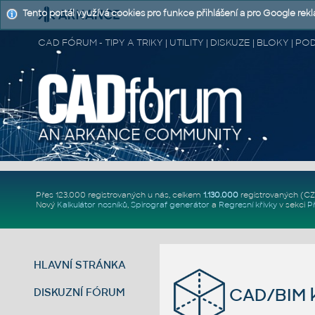
Tento portál využívá cookies pro funkce přihlášení a pro Google rek
CAD FÓRUM - TIPY A TRIKY | UTILITY | DISKUZE | BLOKY |
Přes 123.000 registrovaných u nás, celkem
1.130.000
registrovaných (C
Nový
Kalkulátor nosníků
,
Spirograf generátor
a
Regresní křivky
v sekci
P
HLAVNÍ STRÁNKA
CAD/BIM k
DISKUZNÍ FÓRUM