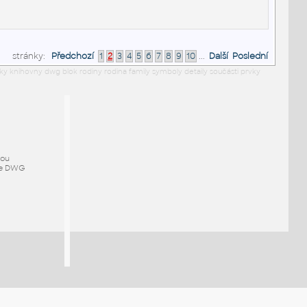
stránky:
Předchozí
1
2
3
4
5
6
7
8
9
10
...
Další
Poslední
y knihovny dwg blok rodiny rodina family symboly detaily součásti prvky
mou
ze DWG