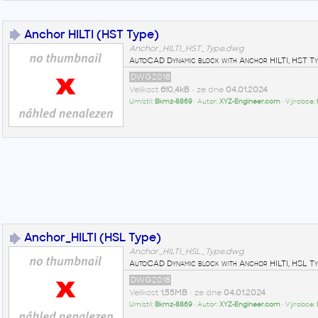
Anchor HILTI (HST Type)
Anchor_HILTI_HST_Type.dwg
AutoCAD Dynamic block with Anchor HILTI, HST Ty
DWG2018
Velikost
610,4kB
• ze dne
04.01.2024
Umístil:
Bkmz-8869
• Autor:
XYZ-Engineer.com
• Výrobce:
Anchor_HILTI (HSL Type)
Anchor_HILTI_HSL_Type.dwg
AutoCAD Dynamic block with Anchor HILTI, HSL Ty
DWG2018
Velikost
1,55MB
• ze dne
04.01.2024
Umístil:
Bkmz-8869
• Autor:
XYZ-Engineer.com
• Výrobce: