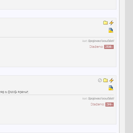
kat:
Spojovací součásti
Staženo:
2538
x
ype in DWG format.
kat:
Spojovací součásti
Staženo:
299
x