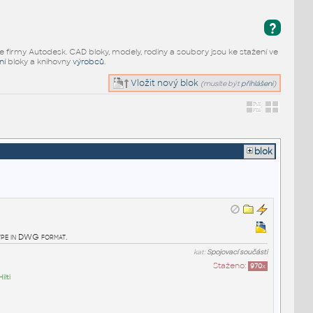
?
e firmy Autodesk. CAD bloky, modely, rodiny a soubory jsou ke stažení ve
ní
bloky a knihovny
výrobců
.
Vložit nový blok
(musíte být
přihlášeni
)
blok
pe in DWG format.
kat:
Spojovací součásti
Staženo:
970
x
Hilti