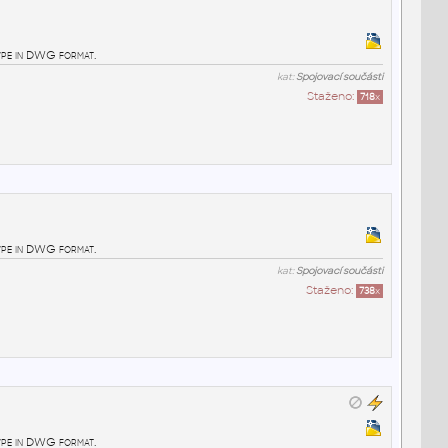
pe in DWG format.
kat:
Spojovací součásti
Staženo:
718
x
pe in DWG format.
kat:
Spojovací součásti
Staženo:
738
x
pe in DWG format.