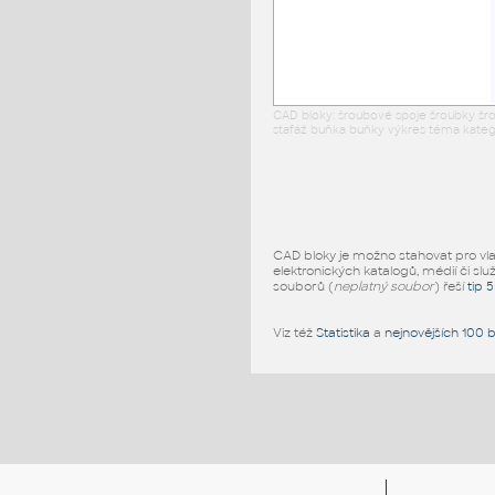
CAD bloky: šroubové spoje šroubky šro
stafáž buňka buňky výkres téma katego
CAD bloky je možno stahovat pro vlast
elektronických katalogů, médií či slu
souborů (
neplatný soubor
) řeší
tip 
Viz též
Statistika
a
nejnovějších 100 