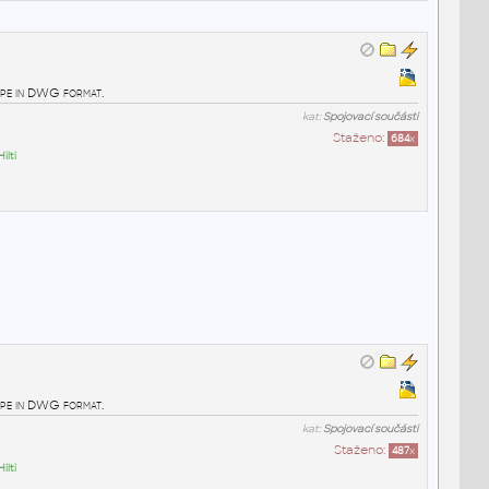
pe in DWG format.
kat:
Spojovací součásti
Staženo:
684
x
Hilti
pe in DWG format.
kat:
Spojovací součásti
Staženo:
487
x
Hilti