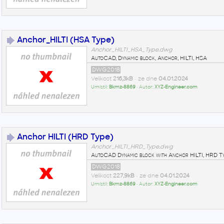
Anchor_HILTI (HSA Type)
Anchor_HILTI_HSA_Type.dwg
AutoCAD, Dynamic block, Anchor, HILTI, HSA
DWG2018
Velikost
216,3kB
• ze dne
04.01.2024
Umístil:
Bkmz-8869
• Autor:
XYZ-Engineer.com
Anchor HILTI (HRD Type)
Anchor_HILTI_HRD_Type.dwg
AutoCAD Dynamic block with Anchor HILTI, HRD T
DWG2018
Velikost
227,9kB
• ze dne
04.01.2024
Umístil:
Bkmz-8869
• Autor:
XYZ-Engineer.com