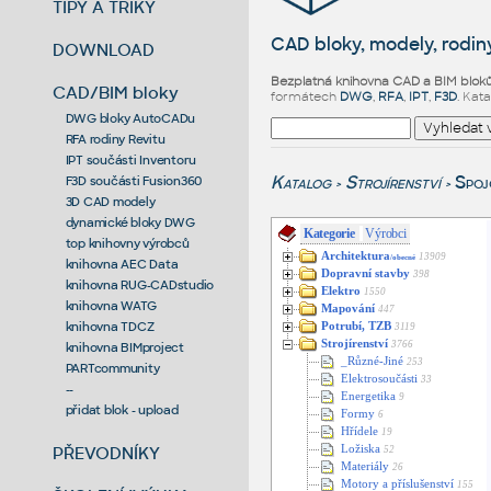
TIPY A TRIKY
CAD bloky, modely, rodiny
DOWNLOAD
Bezplatná knihovna CAD a BIM blok
CAD/BIM bloky
formátech
DWG
,
RFA
,
IPT
,
F3D
. Kat
DWG bloky AutoCADu
RFA rodiny Revitu
IPT součásti Inventoru
Katalog
Strojírenství
Spoj
F3D součásti Fusion360
>
>
3D CAD modely
dynamické bloky DWG
Kategorie
Výrobci
top knihovny výrobců
Architektura
13909
/obecné
knihovna AEC Data
Dopravní stavby
398
knihovna RUG-CADstudio
Elektro
1550
knihovna WATG
Mapování
447
knihovna TDCZ
Potrubí, TZB
3119
Strojírenství
3766
knihovna BIMproject
_Různé-Jiné
253
PARTcommunity
Elektrosoučásti
33
--
Energetika
9
přidat blok - upload
Formy
6
Hřídele
19
PŘEVODNÍKY
Ložiska
52
Materiály
26
Motory a příslušenství
155