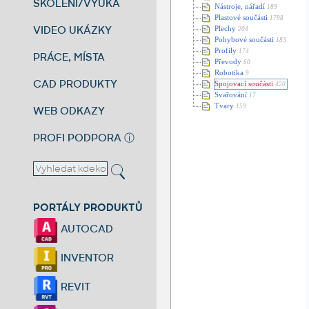
ŠKOLENÍ/VÝUKA
Nástroje, nářadí
189
Plastové součásti
1798
VIDEO UKÁZKY
Plechy
204
Pohybové součásti
183
Profily
174
PRÁCE, MÍSTA
Převody
60
Robotika
9
CAD PRODUKTY
Spojovací součásti
420
Svařování
17
Tvary
159
WEB ODKAZY
PROFI PODPORA
ⓘ
PORTÁLY PRODUKTŮ
AUTOCAD
INVENTOR
REVIT