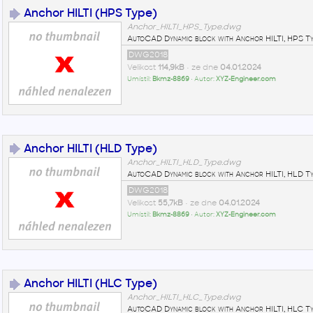
Anchor HILTI (HPS Type)
Anchor_HILTI_HPS_Type.dwg
AutoCAD Dynamic block with Anchor HILTI, HPS Ty
DWG2018
Velikost
114,9kB
• ze dne
04.01.2024
Umístil:
Bkmz-8869
• Autor:
XYZ-Engineer.com
Anchor HILTI (HLD Type)
Anchor_HILTI_HLD_Type.dwg
AutoCAD Dynamic block with Anchor HILTI, HLD Ty
DWG2018
Velikost
55,7kB
• ze dne
04.01.2024
Umístil:
Bkmz-8869
• Autor:
XYZ-Engineer.com
Anchor HILTI (HLC Type)
Anchor_HILTI_HLC_Type.dwg
AutoCAD Dynamic block with Anchor HILTI, HLC Ty