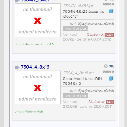
7504N_15481.ipt
7504N 4,8x22 šroub pro
iSoučást
kat:
Spojovací součásti
Inventor part
Velikost
Staženo:
1029
x
283kB
• ze dne
03.04.2012
Umístil:
derosman
• Autor:
ADI
7504_4_8x16
7504_4_8x16.ipt
Samozávrtný šroub DIN
7504 8x16
kat:
Spojovací součásti
Inventor part
Velikost
Staženo:
647
x
210,5kB
• ze dne
28.04.2011
Umístil:
Vladimír Michl