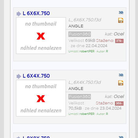
L 6X6X.750
L_6X6X.750.f3d
ANGLE
Fusion360
kat:
Ocel
Velikost
69kB
Staženo:
379
x
• ze dne
22.04.2024
Umístil:
robertPER
• Autor:
R
L 6X4X.750
L_6X4X.750.f3d
ANGLE
Fusion360
kat:
Ocel
Velikost
Staženo:
369
x
70,5kB
• ze dne
23.04.2024
Umístil:
robertPER
• Autor:
R