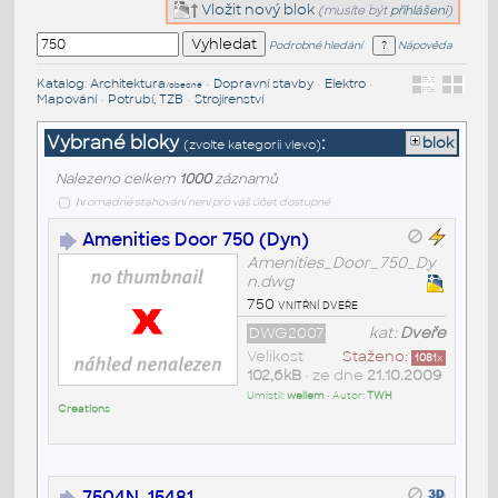
Vložit nový blok
(musíte být
přihlášeni
)
Podrobné hledání
Nápověda
Katalog
:
Architektura
•
Dopravní stavby
•
Elektro
•
/obecné
Mapování
•
Potrubí, TZB
•
Strojírenství
Vybrané bloky
:
blok
(zvolte kategorii vlevo)
Nalezeno celkem
1000
záznamů
hromadné stahování není pro váš účet dostupné
Amenities Door 750 (Dyn)
Amenities_Door_750_Dy
n.dwg
750 vnitřní dveře
DWG2007
kat:
Dveře
Velikost
Staženo:
1081
x
102,6kB
• ze dne
21.10.2009
Umístil:
wellem
• Autor:
TWH
Creations
7504N_15481