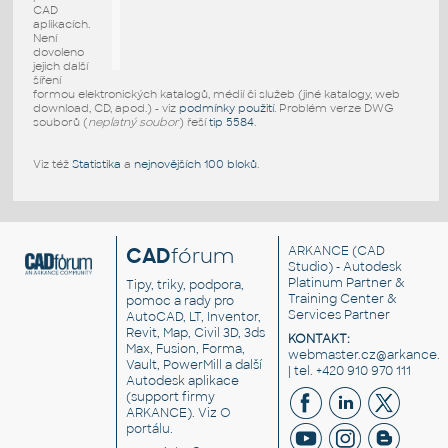
CAD
aplikacích.
Není
dovoleno
jejich další
šíření
formou elektronických katalogů, médií či služeb (jiné katalogy, web
download, CD, apod.) - viz
podmínky použití
. Problém verze DWG
souborů (
neplatný soubor
) řeší
tip 5584
.
Viz též
Statistika
a
nejnovějších 100 bloků
.
CAD
fórum
ARKANCE
(CAD
Studio) - Autodesk
Platinum Partner &
Tipy, triky, podpora,
Training Center &
pomoc a rady pro
Services Partner
AutoCAD, LT, Inventor,
Revit, Map, Civil 3D, 3ds
KONTAKT:
Max, Fusion, Forma,
webmaster.cz@arkance.w
Vault, PowerMill a další
| tel. +420 910 970 111
Autodesk aplikace
(support firmy
ARKANCE). Viz
O
portálu
.