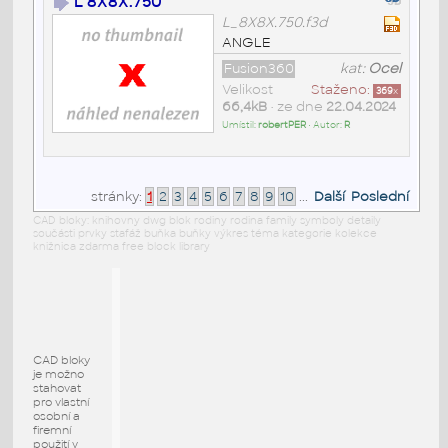
L 8X8X.750
L_8X8X.750.f3d
ANGLE
Fusion360
kat:
Ocel
Velikost
Staženo:
369
x
66,4kB
• ze dne
22.04.2024
Umístil:
robertPER
• Autor:
R
stránky:
1
2
3
4
5
6
7
8
9
10
...
Další
Poslední
CAD bloky: knihovny dwg blok rodiny rodina family symboly detaily
součásti prvky stafáž buňka buňky výkres téma kategorie kolekce
knižnica zdarma free block library
CAD bloky
je možno
stahovat
pro vlastní
osobní a
firemní
použití v