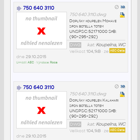
750 640 3110
750 640 3110.dwg
Doplňky koupelen Mohave
sifon botella totem
UNSPSC:52171000 SfB:
(90×295×292)
DWG
kat:
Koupelna, WC
Velikost
104,1kB
• ze
AEC-Data
dne
29.10.2015
Umístil:
AEC
• Výrobce:
Roca
750 640 3110
750 640 3110.dwg
Doplňky koupelen Kalahari
sifon botella totem
UNSPSC:52171000 SfB:
(90×295×292)
DWG
kat:
Koupelna, WC
Velikost
104,1kB
• ze
AEC-Data
dne
29.10.2015