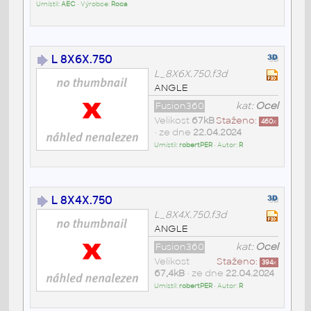
Umístil:
AEC
• Výrobce:
Roca
L 8X6X.750
L_8X6X.750.f3d
ANGLE
Fusion360
kat:
Ocel
Velikost
67kB
Staženo:
460
x
• ze dne
22.04.2024
Umístil:
robertPER
• Autor:
R
L 8X4X.750
L_8X4X.750.f3d
ANGLE
Fusion360
kat:
Ocel
Velikost
Staženo:
394
x
67,4kB
• ze dne
22.04.2024
Umístil:
robertPER
• Autor:
R