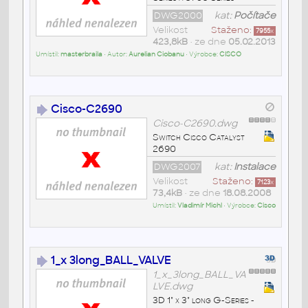
DWG2000
kat:
Počítače
Velikost
Staženo:
7955
x
423,8kB
• ze dne
05.02.2013
Umístil:
masterbraila
• Autor:
Aurelian Ciobanu
• Výrobce:
CISCO
Cisco-C2690
Cisco-C2690.dwg
Switch Cisco Catalyst
2690
DWG2007
kat:
Instalace
Velikost
Staženo:
7123
x
73,4kB
• ze dne
18.08.2008
Umístil:
Vladimír Michl
• Výrobce:
Cisco
1_x 3long_BALL_VALVE
1_x_3long_BALL_VA
LVE.dwg
3D 1" x 3" long G-Series -