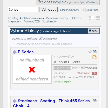
Vložit nový blok
(musíte být
přihlášeni
)
Podrobné hledání
Nápověda
Katalog
:
Architektura
•
Dopravní stavby
•
Elektro
•
/obecné
Mapování
•
Potrubí, TZB
•
Strojírenství
Vybrané bloky
:
blok
(zvolte kategorii vlevo)
Nalezeno celkem
37
záznamů
hromadné stahování není pro váš účet dostupné
E-Series
E-Series.f3d
IoT device E-Series
Fusion360
kat:
Elektronika
Velikost
Staženo:
15
x
4,57MB
• ze dne
25.11.2021
Umístil:
SergejV
Steelcase - Seating - Think 465 Series -
Chair - A