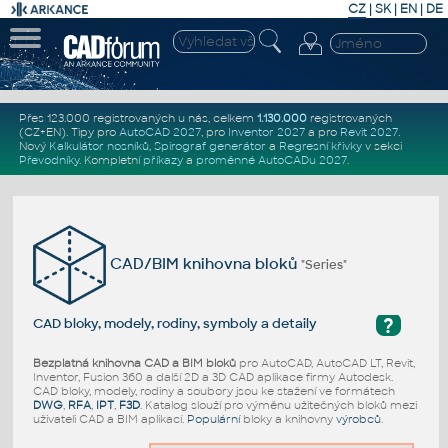
CZ
|
SK
|
EN
|
DE
Přes 123.000 registrovaných u nás, celkem
1.130.000
registrovaných
(CZ+EN)
. Tipy pro
AutoCAD 2027
, pro
Inventor 2027
a pro
Revit 2027
.
Nový
Kalkulátor nosníků
,
Spirograf generátor
a
Regresní křivky
v sekci
Převodníky
.
Kompletní
příkazy
a
proměnné AutoCADu 2027
.
CAD/BIM knihovna bloků
"Series"
?
CAD bloky, modely, rodiny, symboly a detaily
Bezplatná knihovna CAD a BIM bloků
pro AutoCAD, AutoCAD LT, Revit,
Inventor, Fusion 360 a další 2D a 3D CAD aplikace firmy Autodesk.
CAD bloky, modely, rodiny a soubory jsou ke stažení ve formátech
DWG
,
RFA
,
IPT
,
F3D
. Katalog slouží pro výměnu užitečných bloků mezi
uživateli CAD a BIM aplikací.
Populární
bloky a knihovny
výrobců
.