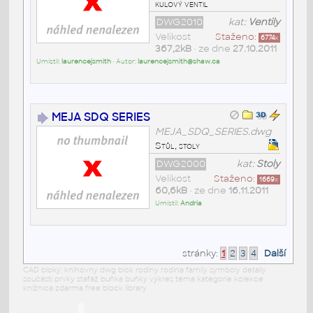
kulový ventil
DWG2010
kat:
Ventily
Velikost
Staženo:
6774
x
367,2kB
• ze dne
27.10.2011
Umístil:
laurencejsmith
• Autor:
laurencejsmith@shaw.ca
MEJA SDQ SERIES
MEJA_SDQ_SERIES.dwg
Stůl, stoly
DWG2000
kat:
Stoly
Velikost
Staženo:
1669
x
60,6kB
• ze dne
16.11.2011
Umístil:
Andria
stránky:
1
2
3
4
Další
CAD bloky: knihovny dwg blok rodiny rodina family symboly detaily
součásti prvky stafáž buňka buňky výkres téma kategorie kolekce
knižnica zdarma free block library