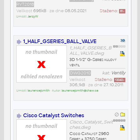
RVT2018
Velikost
696kB
• ze dne
08.05.2021
Staženo:
61
x
Umístil:
JerzyW
1_HALF_GSERIES_BALL_VALVE
1_HALF_GSERIES_B
ALL_VALVE.dwg
3D 1-1/2" G-Series kulový
ventil
DWG2010
kat:
Ventily
Velikost
Staženo:
13340
x
306,1kB
• ze dne
27.10.2011
Umístil:
laurencejsmith
• Autor:
laurencejsmith@shaw.ca
Cisco Catalyst Switches
Cisco_Catalyst_Swit
ches.dwg
Cisco Catalyst 2960
Series a 3750 Series