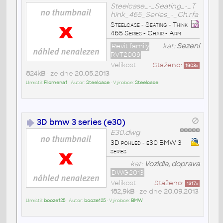
Steelcase_-_Seating_-_T
hink_465_Series_-_Ch.rfa
Steelcase - Seating - Think
465 Series - Chair - Arm
Revit family
kat:
Sezení
RVT2009
Velikost
Staženo:
1903
x
824kB
• ze dne
20.05.2013
Umístil:
Filomena1
• Autor:
Steelcase
• Výrobce:
Steelcase
3D bmw 3 series (e30)
E30.dwg
3D pohled - e30 BMW 3
series
kat:
Vozidla, doprava
DWG2013
Velikost
Staženo:
1317
x
182,9kB
• ze dne
20.09.2013
Umístil:
booze125
• Autor:
booze125
• Výrobce:
BMW