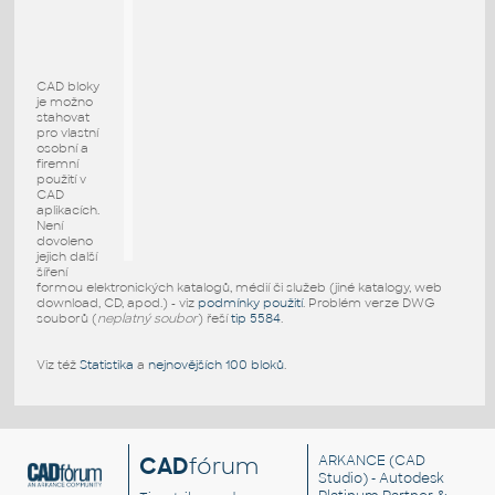
CAD bloky
je možno
stahovat
pro vlastní
osobní a
firemní
použití v
CAD
aplikacích.
Není
dovoleno
jejich další
šíření
formou elektronických katalogů, médií či služeb (jiné katalogy, web
download, CD, apod.) - viz
podmínky použití
. Problém verze DWG
souborů (
neplatný soubor
) řeší
tip 5584
.
Viz též
Statistika
a
nejnovějších 100 bloků
.
CAD
fórum
ARKANCE
(CAD
Studio) - Autodesk