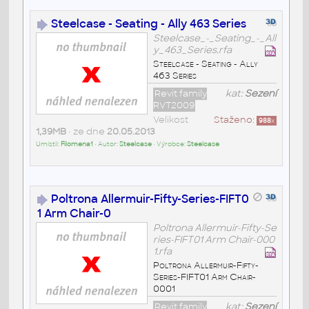
Steelcase - Seating - Ally 463 Series
Steelcase_-_Seating_-_All
y_463_Series.rfa
Steelcase - Seating - Ally
463 Series
Revit family
kat:
Sezení
RVT2009
Velikost
Staženo:
988
x
1,39MB
• ze dne
20.05.2013
Umístil:
Filomena1
• Autor:
Steelcase
• Výrobce:
Steelcase
Poltrona Allermuir-Fifty-Series-FIFT0
1 Arm Chair-0
Poltrona Allermuir-Fifty-Se
ries-FIFT01 Arm Chair-000
1.rfa
Poltrona Allermuir-Fifty-
Series-FIFT01 Arm Chair-
0001
Revit family
kat:
Sezení