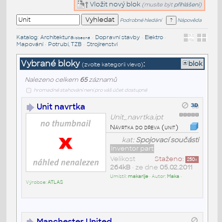
Vložit nový blok
(musíte být
přihlášeni
)
Podrobné hledání
Nápověda
Katalog
:
Architektura
•
Dopravní stavby
•
Elektro
•
/obecné
Mapování
•
Potrubí, TZB
•
Strojírenství
Vybrané bloky
:
blok
(zvolte kategorii vlevo)
Nalezeno celkem
65
záznamů
hromadné stahování není pro váš účet dostupné
Unit navrtka
Unit_navrtka.ipt
Návrtka do dřeva (unit)
kat:
Spojovací součásti
Inventor part
Velikost
Staženo:
250
x
264kB
• ze dne
05.02.2011
Umístil:
makarije
• Autor:
Maka
•
Výrobce:
ATLAS
Manchester United