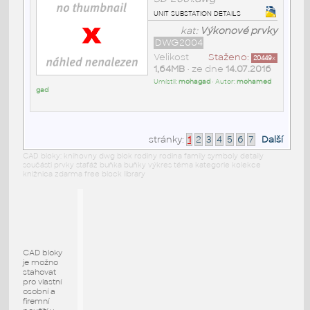
unit substation details
kat:
Výkonové prvky
DWG2004
Velikost
Staženo:
20449
x
1,64MB
• ze dne
14.07.2016
Umístil:
mohagad
• Autor:
mohamed
gad
stránky:
1
2
3
4
5
6
7
Další
CAD bloky: knihovny dwg blok rodiny rodina family symboly detaily
součásti prvky stafáž buňka buňky výkres téma kategorie kolekce
knižnica zdarma free block library
CAD bloky
je možno
stahovat
pro vlastní
osobní a
firemní