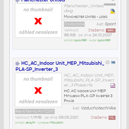
Manchester_United.
dwg
Manchester United - logo
DWG2004
kat:
Sport
Velikost
Staženo:
1980
x
98,1kB
• ze dne
24.10.2007
Umístil:
pysiu1981
• Autor:
pysiu1981
HC_AC_Indoor Unit_MEP_Mitsubishi_
PLA-SP_Inverter_3
HC_AC_Indoor Unit_MEP_
Mitsubishi_PLA-SP_Invert
er_3 Phase.rfa
HC AC Indoor Unit MEP
Mitsubishi PLA-SP Inverter 3
Phase
kat:
Vzduchotechnika
Revit family RVT2017
Velikost
1,11MB
• ze dne
08.05.2021
Staženo:
112
x
Umístil:
JerzyW
• Výrobce:
Mitsubishi