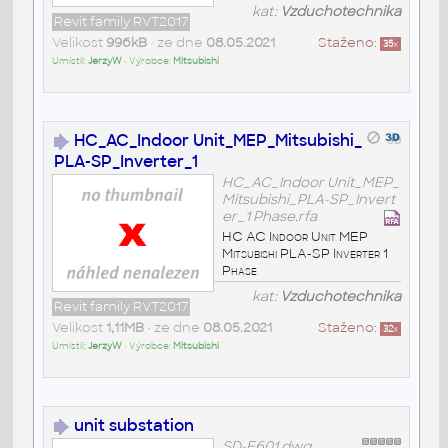
kat:
Vzduchotechnika
Revit family RVT2017
Velikost
996kB
• ze dne
08.05.2021
Staženo:
35
x
Umístil:
JerzyW
• Výrobce:
Mitsubishi
HC_AC_Indoor Unit_MEP_Mitsubishi_
PLA-SP_Inverter_1
HC_AC_Indoor Unit_MEP_
Mitsubishi_PLA-SP_Invert
er_1 Phase.rfa
HC AC Indoor Unit MEP
Mitsubishi PLA-SP Inverter 1
Phase
kat:
Vzduchotechnika
Revit family RVT2017
Velikost
1,11MB
• ze dne
08.05.2021
Staženo:
32
x
Umístil:
JerzyW
• Výrobce:
Mitsubishi
unit substation
SD-E601.dwg