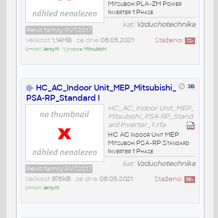
Mitsubishi PLA-ZM Power
Inverter 1 Phase
kat:
Vzduchotechnika
Revit family RVT2017
Velikost
1,14MB
• ze dne
08.05.2021
Staženo:
72
x
Umístil:
JerzyW
• Výrobce:
Mitsubishi
HC_AC_Indoor Unit_MEP_Mitsubishi_
PSA-RP_Standard I
HC_AC_Indoor Unit_MEP_
Mitsubishi_PSA-RP_Stand
ard Inverter_1 .rfa
HC AC Indoor Unit MEP
Mitsubishi PSA-RP Standard
Inverter 1 Phase
kat:
Vzduchotechnika
Revit family RVT2017
Velikost
976kB
• ze dne
08.05.2021
Staženo:
59
x
Umístil:
JerzyW