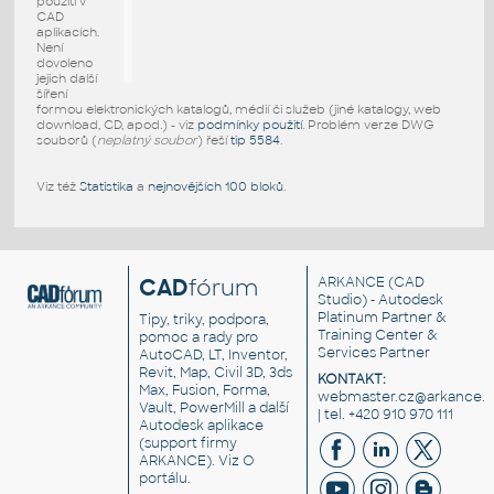
použití v
CAD
aplikacích.
Není
dovoleno
jejich další
šíření
formou elektronických katalogů, médií či služeb (jiné katalogy, web
download, CD, apod.) - viz
podmínky použití
. Problém verze DWG
souborů (
neplatný soubor
) řeší
tip 5584
.
Viz též
Statistika
a
nejnovějších 100 bloků
.
CAD
fórum
ARKANCE
(CAD
Studio) - Autodesk
Platinum Partner &
Tipy, triky, podpora,
Training Center &
pomoc a rady pro
Services Partner
AutoCAD, LT, Inventor,
Revit, Map, Civil 3D, 3ds
KONTAKT:
Max, Fusion, Forma,
webmaster.cz@arkance.w
Vault, PowerMill a další
| tel. +420 910 970 111
Autodesk aplikace
(support firmy
ARKANCE). Viz
O
portálu
.