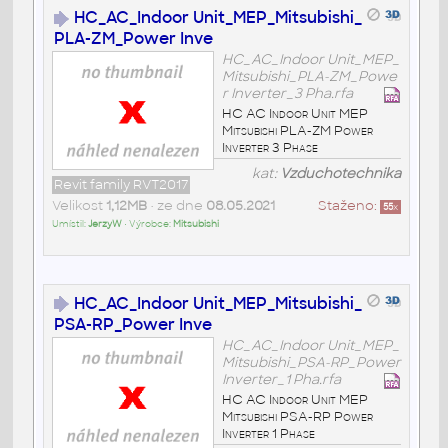
HC_AC_Indoor Unit_MEP_Mitsubishi_
PLA-ZM_Power Inve
HC_AC_Indoor Unit_MEP_
Mitsubishi_PLA-ZM_Powe
r Inverter_3 Pha.rfa
HC AC Indoor Unit MEP
Mitsubishi PLA-ZM Power
Inverter 3 Phase
kat:
Vzduchotechnika
Revit family RVT2017
Velikost
1,12MB
• ze dne
08.05.2021
Staženo:
55
x
Umístil:
JerzyW
• Výrobce:
Mitsubishi
HC_AC_Indoor Unit_MEP_Mitsubishi_
PSA-RP_Power Inve
HC_AC_Indoor Unit_MEP_
Mitsubishi_PSA-RP_Power
Inverter_1 Pha.rfa
HC AC Indoor Unit MEP
Mitsubishi PSA-RP Power
Inverter 1 Phase