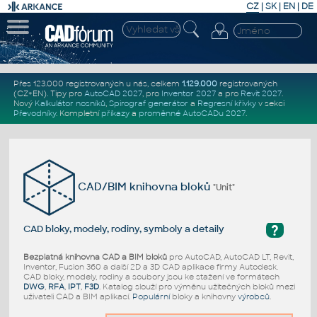
CZ
|
SK
|
EN
|
DE
Přes 123.000 registrovaných u nás, celkem
1.129.000
registrovaných
(CZ+EN)
. Tipy pro
AutoCAD 2027
, pro
Inventor 2027
a pro
Revit 2027
.
Nový
Kalkulátor nosníků
,
Spirograf generátor
a
Regresní křivky
v sekci
Převodníky
.
Kompletní
příkazy
a
proměnné AutoCADu 2027
.
CAD/BIM knihovna bloků
"Unit"
?
CAD bloky, modely, rodiny, symboly a detaily
Bezplatná knihovna CAD a BIM bloků
pro AutoCAD, AutoCAD LT, Revit,
Inventor, Fusion 360 a další 2D a 3D CAD aplikace firmy Autodesk.
CAD bloky, modely, rodiny a soubory jsou ke stažení ve formátech
DWG
,
RFA
,
IPT
,
F3D
. Katalog slouží pro výměnu užitečných bloků mezi
uživateli CAD a BIM aplikací.
Populární
bloky a knihovny
výrobců
.