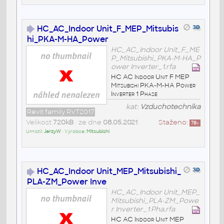
HC_AC_Indoor Unit_F_MEP_Mitsubis
hi_PKA-M-HA_Power
HC_AC_Indoor Unit_F_ME
P_Mitsubishi_PKA-M-HA_P
ower Inverter_1.rfa
HC AC Indoor Unit F MEP
Mitsubishi PKA-M-HA Power
Inverter 1 Phase
kat:
Vzduchotechnika
Revit family RVT2017
Velikost
720kB
• ze dne
08.05.2021
Staženo:
78
x
Umístil:
JerzyW
• Výrobce:
Mitsubishi
HC_AC_Indoor Unit_MEP_Mitsubishi_
PLA-ZM_Power Inve
HC_AC_Indoor Unit_MEP_
Mitsubishi_PLA-ZM_Powe
r Inverter_1 Pha.rfa
HC AC Indoor Unit MEP