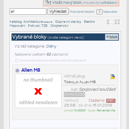
Vložit nový blok
(musíte být
přihlášeni
)
Podrobné hledání
Nápověda
Katalog
:
Architektura
•
Dopravní stavby
•
Elektro
•
/obecné
Mapování
•
Potrubí, TZB
•
Strojírenství
Vybrané bloky
:
blok
(zvolte kategorii vlevo)
Viz též kategorie:
Stěny
•
Nalezeno celkem
62
záznamů
hromadné stahování není pro váš účet dostupné
Allen M8
Allm8.dwg
Tornillo Allen M8
kat:
Spojovací součásti
DWG2000
Velikost
Staženo:
5767
x
28,1kB
• ze dne
16.01.2009
Umístil:
fvr00001
• Autor:
Fernando Vila