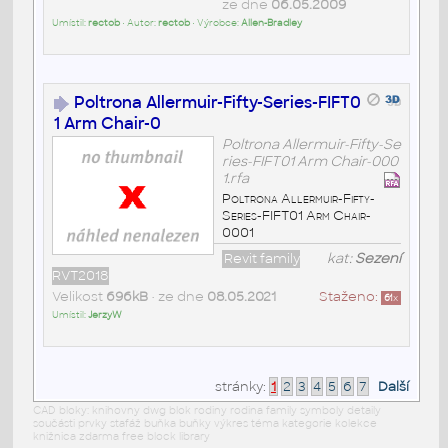
ze dne
06.05.2009
Umístil:
rectob
• Autor:
rectob
• Výrobce:
Allen-Bradley
Poltrona Allermuir-Fifty-Series-FIFT0
1 Arm Chair-0
Poltrona Allermuir-Fifty-Se
ries-FIFT01 Arm Chair-000
1.rfa
Poltrona Allermuir-Fifty-
Series-FIFT01 Arm Chair-
0001
Revit family
kat:
Sezení
RVT2018
Velikost
696kB
• ze dne
08.05.2021
Staženo:
61
x
Umístil:
JerzyW
stránky:
1
2
3
4
5
6
7
Další
CAD bloky: knihovny dwg blok rodiny rodina family symboly detaily
součásti prvky stafáž buňka buňky výkres téma kategorie kolekce
knižnica zdarma free block library