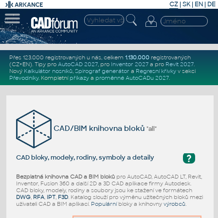
CZ
|
SK
|
EN
|
DE
Přes 123.000 registrovaných u nás, celkem
1.130.000
registrovaných
(CZ+EN)
. Tipy pro
AutoCAD 2027
, pro
Inventor 2027
a pro
Revit 2027
.
Nový
Kalkulátor nosníků
,
Spirograf generátor
a
Regresní křivky
v sekci
Převodníky
.
Kompletní
příkazy
a
proměnné AutoCADu 2027
.
CAD/BIM knihovna bloků
"all"
?
CAD bloky, modely, rodiny, symboly a detaily
Bezplatná knihovna CAD a BIM bloků
pro AutoCAD, AutoCAD LT, Revit,
Inventor, Fusion 360 a další 2D a 3D CAD aplikace firmy Autodesk.
CAD bloky, modely, rodiny a soubory jsou ke stažení ve formátech
DWG
,
RFA
,
IPT
,
F3D
. Katalog slouží pro výměnu užitečných bloků mezi
uživateli CAD a BIM aplikací.
Populární
bloky a knihovny
výrobců
.