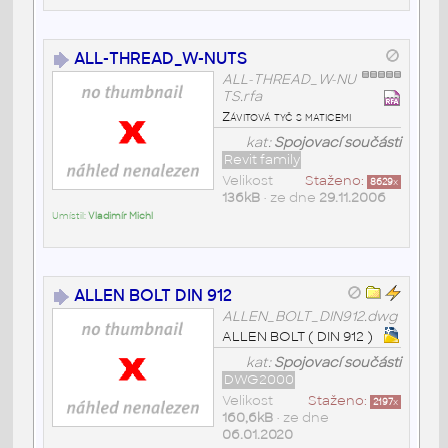
ALL-THREAD_W-NUTS
ALL-THREAD_W-NU
TS.rfa
Závitová tyč s maticemi
kat:
Spojovací součásti
Revit family
Velikost
Staženo:
8629
x
136kB
• ze dne
29.11.2006
Umístil:
Vladimír Michl
ALLEN BOLT DIN 912
ALLEN_BOLT_DIN912.dwg
ALLEN BOLT ( DIN 912 )
kat:
Spojovací součásti
DWG2000
Velikost
Staženo:
2197
x
160,6kB
• ze dne
06.01.2020