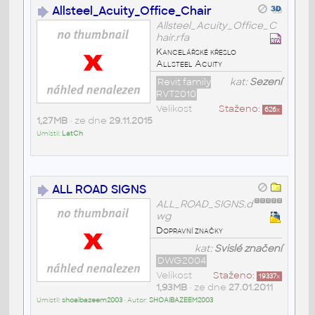
Allsteel_Acuity_Office_Chair
Allsteel_Acuity_Office_C
hair.rfa
Kancelářské křeslo
Allsteel Acuity
Revit family
kat:
Sezení
RVT2010
Velikost
Staženo:
626
x
1,27MB
• ze dne
29.11.2015
Umístil:
LatCh
ALL ROAD SIGNS
ALL_ROAD_SIGNS.d
wg
Dopravní značky
kat:
Svislé značení
DWG2004
Velikost
Staženo:
19337
x
1,93MB
• ze dne
27.01.2011
Umístil:
shoaibazeem2003
• Autor:
SHOAIBAZEEM2003