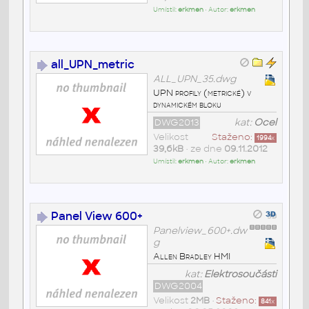
Umístil:
erkmen
• Autor:
erkmen
all_UPN_metric
ALL_UPN_35.dwg
UPN profily (metrické) v
dynamickém bloku
DWG2013
kat:
Ocel
Velikost
Staženo:
1994
x
39,6kB
• ze dne
09.11.2012
Umístil:
erkmen
• Autor:
erkmen
Panel View 600+
Panelview_600+.dw
g
Allen Bradley HMI
kat:
Elektrosoučásti
DWG2004
Velikost
2MB
•
Staženo:
841
x