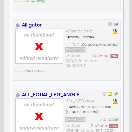
Umístil:
richard.2008jj
Alligator
Alligator.dwg
Krokodýl, svorka
kat:
Spojovací součásti
DWG2013
Velikost
Staženo:
210
x
300,2kB
• ze dne
08.02.2017
Umístil:
Vladimír Michl
ALL_EQUAL_LEG_ANGLE
ALL_LEQ.dwg
L-profily se stejnou délkou
(metrické, dyn.blok)
DWG2013
kat:
Ocel
Velikost
Staženo:
2773
x
47,9kB
• ze dne
10.11.2012