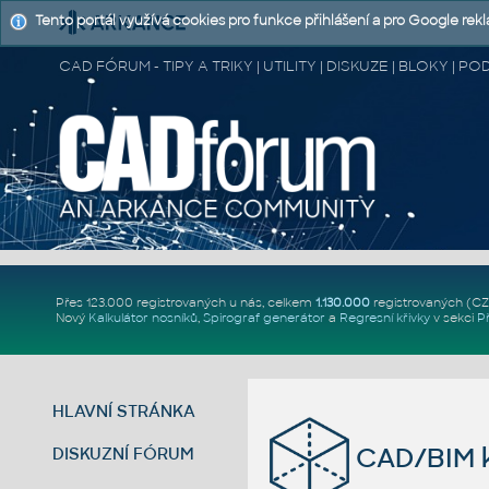
Tento portál využívá cookies pro funkce přihlášení a pro Google rek
CAD FÓRUM - TIPY A TRIKY | UTILITY | DISKUZE | BLOKY |
Přes 123.000 registrovaných u nás, celkem
1.130.000
registrovaných (C
Nový
Kalkulátor nosníků
,
Spirograf generátor
a
Regresní křivky
v sekci
P
HLAVNÍ STRÁNKA
CAD/BIM k
DISKUZNÍ FÓRUM