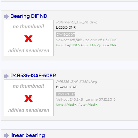
Bearing DIF ND
Rolamento_DIF_ND.dwg
Ložisko SNR
DWG2007
Velikost
125,5kB
• ze dne
25.05.2009
Umístil:
ay07347
• Autor:
LM
• Výrobce:
SNR
P4B536-ISAF-608R
P4B536-ISAF-608R.dwg
Bearing ISAF
DWG2007
Velikost
245,2kB
• ze dne
07.12.2015
Umístil:
Vlad-K
• Autor:
Vlad-K
linear bearing