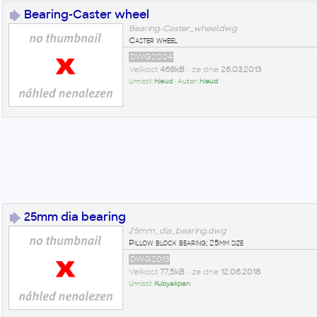
Bearing-Caster wheel
Bearing-Caster_wheel.dwg
Caster wheel
DWG2004
Velikost
468kB
• ze dne
26.03.2013
Umístil:
hieud
• Autor:
hieud
25mm dia bearing
25mm_dia_bearing.dwg
Pillow block bearing; 25mm size
DWG2013
Velikost
77,5kB
• ze dne
12.06.2018
Umístil:
Kubyakpan