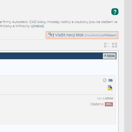
?
e firmy Autodesk. CAD bloky, modely, rodiny a soubory jsou ke stažení ve
ní
bloky a knihovny
výrobců
.
Vložit nový blok
(musíte být
přihlášeni
)
blok
kat:
Ložiska
Staženo:
365
x