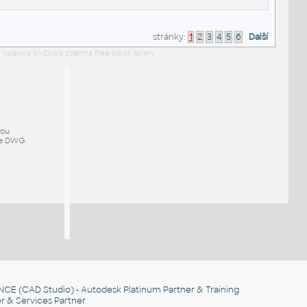
stránky:
1
2
3
4
5
6
Další
 kolekce knižnica zdarma free block library
mou
ze DWG
NCE
(CAD Studio) - Autodesk Platinum Partner & Training
r & Services Partner