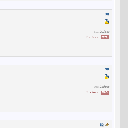
kat:
Ložiska
Staženo:
3277
x
kat:
Ložiska
Staženo:
2195
x