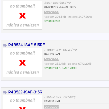
linear_bearing.dwg
ložisko pro lineární pohyb
DWG2007
Velikost
206,5kB
• ze dne
21.07.2010
Umístil:
arini n
P4B534-ISAF-515RE
P4B534-ISAF-515RE.dwg
Bearing ISAF
DWG2007
Velikost
252,4kB
• ze dne
07.12.2015
Umístil:
Vlad-K
• Autor:
Vlad-K
P4B522-ISAF-315R
P4B522-ISAF-315R.dwg
Bearing ISAF
DWG2007