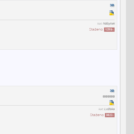
kat:
Nábytek
Staženo:
10519
x
kat:
Ložiska
Staženo:
3822
x