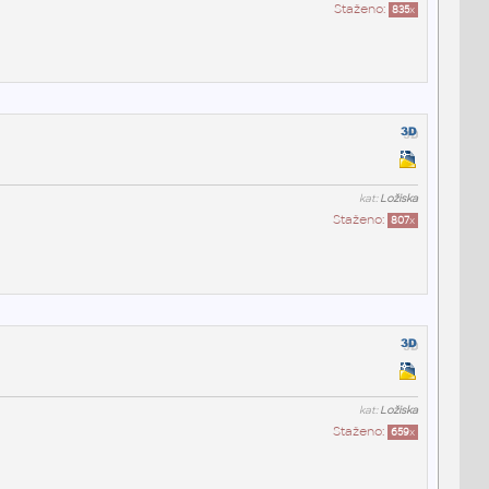
Staženo:
835
x
kat:
Ložiska
Staženo:
807
x
kat:
Ložiska
Staženo:
659
x