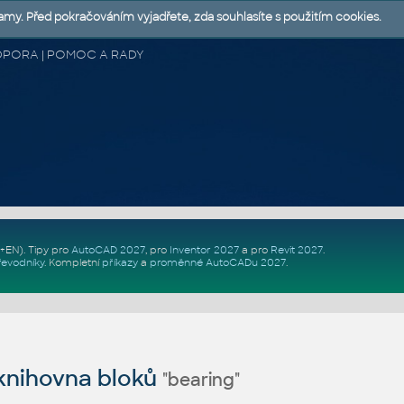
lamy. Před pokračováním vyjadřete, zda souhlasíte s použitím cookies.
 PODPORA | POMOC A RADY
Z+EN)
. Tipy pro
AutoCAD 2027
, pro
Inventor 2027
a pro
Revit 2027
.
řevodníky
.
Kompletní
příkazy
a
proměnné AutoCADu 2027
.
nihovna bloků
"bearing"