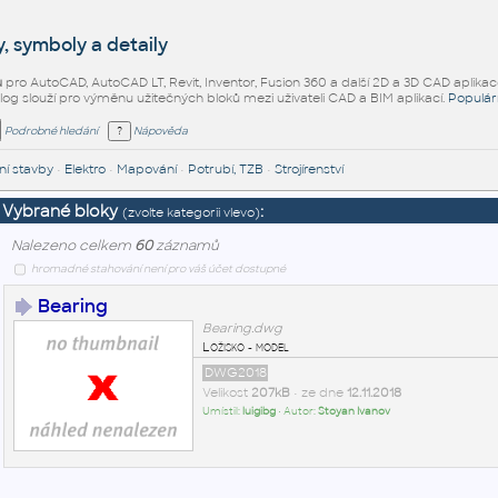
, symboly a detaily
ů
pro AutoCAD, AutoCAD LT, Revit, Inventor, Fusion 360 a další 2D a 3D CAD aplikac
alog slouží pro výměnu užitečných bloků mezi uživateli CAD a BIM aplikací.
Populár
Podrobné hledání
Nápověda
í stavby
•
Elektro
•
Mapování
•
Potrubí, TZB
•
Strojírenství
Vybrané bloky
:
(zvolte kategorii vlevo)
Nalezeno celkem
60
záznamů
hromadné stahování není pro váš účet dostupné
Bearing
Bearing.dwg
Ložisko - model
DWG2018
Velikost
207kB
• ze dne
12.11.2018
Umístil:
luigibg
• Autor:
Stoyan Ivanov