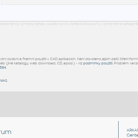
odina family symboly detaily součásti prvky stafáž buňka buňky výkres téma kategorie
ní osobní a firemní použití v CAD aplikacích. Není dovoleno jejich další šíření for
žeb (jiné katalogy, web download, CD, apod.) - viz
podmínky použití
. Problém ver
5584
.
bloků
.
rum
ARKA
Cente