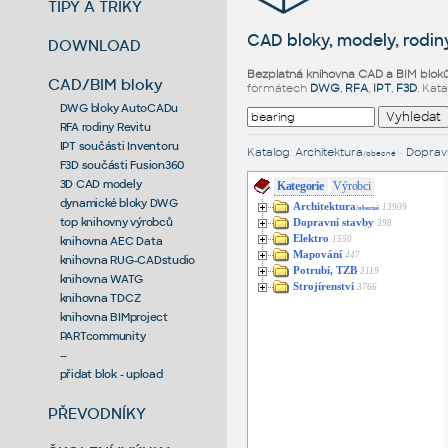
TIPY A TRIKY
CAD bloky, modely, rodiny
DOWNLOAD
Bezplatná knihovna CAD a BIM blok
CAD/BIM bloky
formátech
DWG
,
RFA
,
IPT
,
F3D
. Kat
DWG bloky AutoCADu
RFA rodiny Revitu
IPT součásti Inventoru
Katalog
:
Architektura
•
Dopravn
/obecné
F3D součásti Fusion360
3D CAD modely
Kategorie
Výrobci
dynamické bloky DWG
Architektura
13909
/obecné
top knihovny výrobců
Dopravní stavby
398
Elektro
1550
knihovna AEC Data
Mapování
447
knihovna RUG-CADstudio
Potrubí, TZB
3119
knihovna WATG
Strojírenství
3766
knihovna TDCZ
knihovna BIMproject
PARTcommunity
--
přidat blok - upload
PŘEVODNÍKY