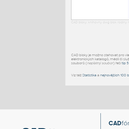
CAD bloky: knihovny dwg blok rodiny r
CAD bloky je možno stahovat pro vlast
elektronických katalogů, médií či slu
souborů (
neplatný soubor
) řeší
tip 
Viz též
Statistika
a
nejnovějších 100 
CAD
fó