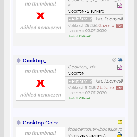
a
Cooktop - 2 burners
Revit family
kat:
Kuchyně
Velikost
292kB
Staženo:
77
x
• ze dne
02.07.2020
Umístil:
OPlavek
Cooktop_
Cooktop_.rfa
Cooktop
Revit family
kat:
Kuchyně
Velikost
912kB
Staženo:
26
x
• ze dne
02.07.2020
Umístil:
OPlavek
Cooktop Color
fogaoembutir4bocas.dwg
Varná deska, barevná