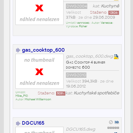
DWG2004
kat:
Kuchyně
Velikost
Staženo:
12824
x
37kB
• ze dne
29.06.2009
Umístil:
vanroses
• Autor:
Vanessa
•
Výrobce:
Fisher
gas_cooktop_600
gas_cooktop_600.dwg
Gas Cooktop 4 burner
domestic 600
DWG2010
Velikost
394,3kB
• ze dne
19.06.2012
Umístil:
Staženo:
kat:
Kuchyňské spotřebiče
5031
x
Mike_F10
•
Autor:
Michael Williamson
DGCU165
DGCU165.dwg