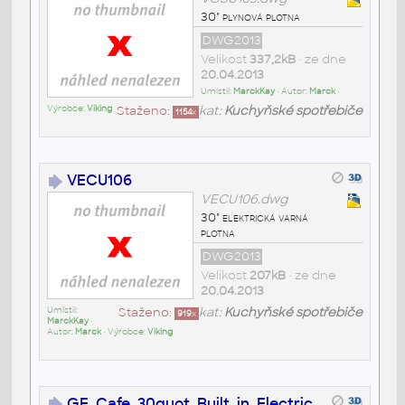
30" plynová plotna
DWG2013
Velikost
337,2kB
• ze dne
20.04.2013
Umístil:
MarckKay
• Autor:
Marck
•
Výrobce:
Viking
Staženo:
kat:
Kuchyňské spotřebiče
1154
x
VECU106
VECU106.dwg
30" elektrická varná
plotna
DWG2013
Velikost
207kB
• ze dne
20.04.2013
Umístil:
Staženo:
kat:
Kuchyňské spotřebiče
919
x
MarckKay
•
Autor:
Marck
• Výrobce:
Viking
GE_Cafe_30quot_Built_in_Electric_