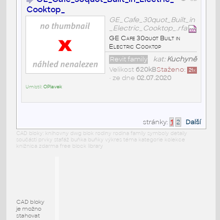
Cooktop_
GE_Cafe_30quot_Built_in
_Electric_Cooktop_.rfa
GE Cafe 30quot Built in
Electric Cooktop
Revit family
kat:
Kuchyně
Velikost
620kB
Staženo:
21
x
• ze dne
02.07.2020
Umístil:
OPlavek
stránky:
1
2
Další
CAD bloky: knihovny dwg blok rodiny rodina family symboly detaily
součásti prvky stafáž buňka buňky výkres téma kategorie kolekce
knižnica zdarma free block library
CAD bloky
je možno
stahovat