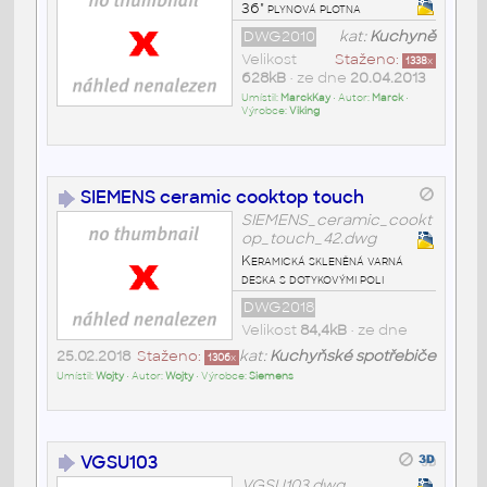
36" plynová plotna
DWG2010
kat:
Kuchyně
Velikost
Staženo:
1338
x
628kB
• ze dne
20.04.2013
Umístil:
MarckKay
• Autor:
Marck
•
Výrobce:
Viking
SIEMENS ceramic cooktop touch
SIEMENS_ceramic_cookt
op_touch_42.dwg
Keramická skleněná varná
deska s dotykovými poli
DWG2018
Velikost
84,4kB
• ze dne
25.02.2018
Staženo:
kat:
Kuchyňské spotřebiče
1306
x
Umístil:
Wojty
• Autor:
Wojty
• Výrobce:
Siemens
VGSU103
VGSU103.dwg