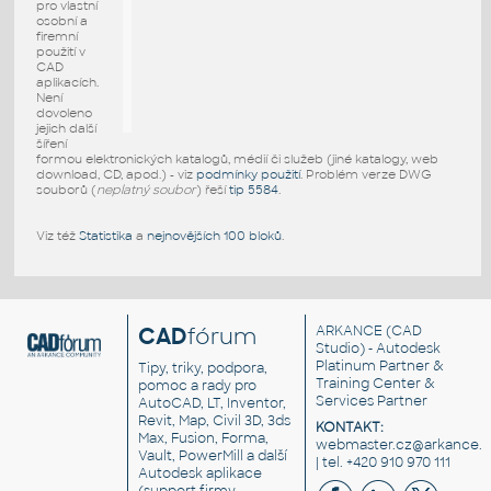
pro vlastní
osobní a
firemní
použití v
CAD
aplikacích.
Není
dovoleno
jejich další
šíření
formou elektronických katalogů, médií či služeb (jiné katalogy, web
download, CD, apod.) - viz
podmínky použití
. Problém verze DWG
souborů (
neplatný soubor
) řeší
tip 5584
.
Viz též
Statistika
a
nejnovějších 100 bloků
.
CAD
fórum
ARKANCE
(CAD
Studio) - Autodesk
Platinum Partner &
Tipy, triky, podpora,
Training Center &
pomoc a rady pro
Services Partner
AutoCAD, LT, Inventor,
Revit, Map, Civil 3D, 3ds
KONTAKT:
Max, Fusion, Forma,
webmaster.cz@arkance.w
Vault, PowerMill a další
| tel. +420 910 970 111
Autodesk aplikace
(support firmy