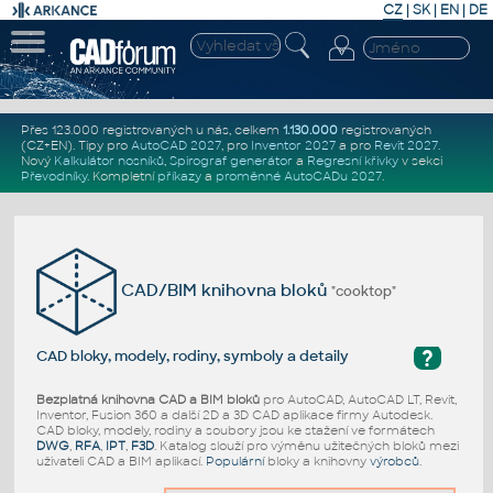
CZ
|
SK
|
EN
|
DE
Přes 123.000 registrovaných u nás, celkem
1.130.000
registrovaných
(CZ+EN)
. Tipy pro
AutoCAD 2027
, pro
Inventor 2027
a pro
Revit 2027
.
Nový
Kalkulátor nosníků
,
Spirograf generátor
a
Regresní křivky
v sekci
Převodníky
.
Kompletní
příkazy
a
proměnné AutoCADu 2027
.
CAD/BIM knihovna bloků
"cooktop"
?
CAD bloky, modely, rodiny, symboly a detaily
Bezplatná knihovna CAD a BIM bloků
pro AutoCAD, AutoCAD LT, Revit,
Inventor, Fusion 360 a další 2D a 3D CAD aplikace firmy Autodesk.
CAD bloky, modely, rodiny a soubory jsou ke stažení ve formátech
DWG
,
RFA
,
IPT
,
F3D
. Katalog slouží pro výměnu užitečných bloků mezi
uživateli CAD a BIM aplikací.
Populární
bloky a knihovny
výrobců
.