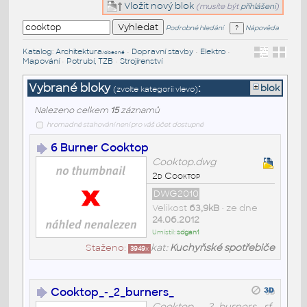
Vložit nový blok
(musíte být
přihlášeni
)
Podrobné hledání
Nápověda
Katalog
:
Architektura
•
Dopravní stavby
•
Elektro
•
/obecné
Mapování
•
Potrubí, TZB
•
Strojírenství
Vybrané bloky
:
blok
(zvolte kategorii vlevo)
Nalezeno celkem
15
záznamů
hromadné stahování není pro váš účet dostupné
6 Burner Cooktop
Cooktop.dwg
2d Cooktop
DWG2010
Velikost
63,9kB
• ze dne
24.06.2012
Umístil:
sdgan1
Staženo:
kat:
Kuchyňské spotřebiče
3949
x
Cooktop_-_2_burners_
Cooktop_-_2_burners_.rf