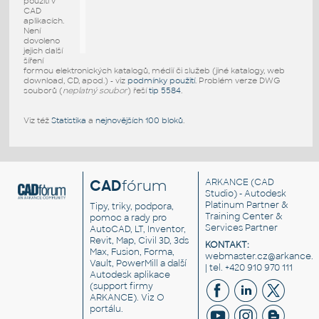
použití v
CAD
aplikacích.
Není
dovoleno
jejich další
šíření
formou elektronických katalogů, médií či služeb (jiné katalogy, web
download, CD, apod.) - viz
podmínky použití
. Problém verze DWG
souborů (
neplatný soubor
) řeší
tip 5584
.
Viz též
Statistika
a
nejnovějších 100 bloků
.
CAD
fórum
ARKANCE
(CAD
Studio) - Autodesk
Platinum Partner &
Tipy, triky, podpora,
Training Center &
pomoc a rady pro
Services Partner
AutoCAD, LT, Inventor,
Revit, Map, Civil 3D, 3ds
KONTAKT:
Max, Fusion, Forma,
webmaster.cz@arkance.w
Vault, PowerMill a další
| tel. +420 910 970 111
Autodesk aplikace
(support firmy
ARKANCE). Viz
O
portálu
.