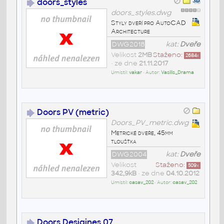
doors_styles
doors_styles.dwg
Styly dveří pro AutoCAD
Architecture
DWG2018
kat:
Dveře
Velikost
2MB
Staženo:
2684
x
• ze dne
21.11.2017
Umístil:
vakar
• Autor:
Vasilis_Drama
Doors PV (metric)
Doors_PV_metric.dwg
Metrické dveře, 45mm
tloušťka
DWG2004
kat:
Dveře
Velikost
Staženo:
509
x
342,9kB
• ze dne
04.10.2012
Umístil:
casav_202
• Autor:
casav_202
Doors Desigines 07