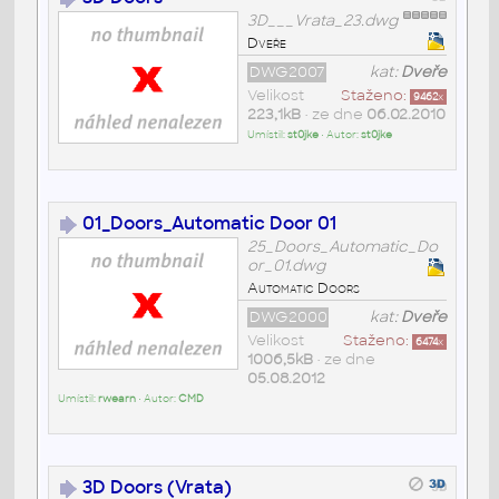
3D___Vrata_23.dwg
Dveře
DWG2007
kat:
Dveře
Velikost
Staženo:
9462
x
223,1kB
• ze dne
06.02.2010
Umístil:
st0jke
• Autor:
st0jke
01_Doors_Automatic Door 01
25_Doors_Automatic_Do
or_01.dwg
Automatic Doors
DWG2000
kat:
Dveře
Velikost
Staženo:
6474
x
1006,5kB
• ze dne
05.08.2012
Umístil:
rwearn
• Autor:
CMD
3D Doors (Vrata)