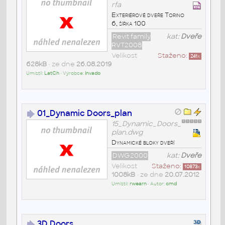
rfa
Exteriérové dveře Torino
6, šířka 100
Revit family
kat:
Dveře
RVT2008
Velikost
Staženo:
241
x
628kB
• ze dne
26.08.2019
Umístil:
LatCh
• Výrobce:
Invado
01_Dynamic Doors_plan
15_Dynamic_Doors_
plan.dwg
Dynamické bloky dveří
DWG2000
kat:
Dveře
Velikost
Staženo:
10873
x
1008kB
• ze dne
20.07.2012
Umístil:
rwearn
• Autor:
cmd
3D Doors