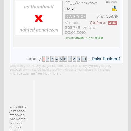
3D__Doors.dwg
Dveře
DWG2007
kat:
Dveře
Velikost
Staženo:
4120
x
263,7kB
• ze dne
06.02.2010
Umístil:
st0jke
• Autor:
st0jke
stránky:
1
2
3
4
5
6
7
8
9
10
...
Další
Poslední
CAD bloky: knihovny dwg blok rodiny rodina family symboly detaily
součásti prvky stafáž buňka buňky výkres téma kategorie kolekce
knižnica zdarma free block library
CAD bloky
je možno
stahovat
pro vlastní
osobní a
firemní