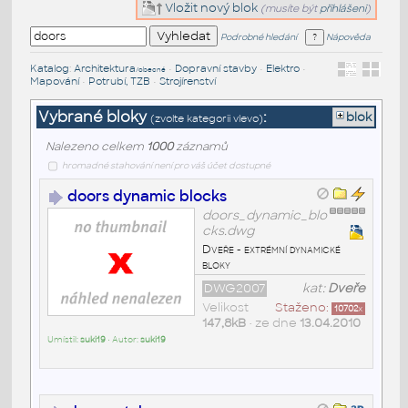
Vložit nový blok
(musíte být
přihlášeni
)
Podrobné hledání
Nápověda
Katalog
:
Architektura
•
Dopravní stavby
•
Elektro
•
/obecné
Mapování
•
Potrubí, TZB
•
Strojírenství
Vybrané bloky
:
blok
(zvolte kategorii vlevo)
Nalezeno celkem
1000
záznamů
hromadné stahování není pro váš účet dostupné
doors dynamic blocks
doors_dynamic_blo
cks.dwg
Dveře - extrémní dynamické
bloky
DWG2007
kat:
Dveře
Velikost
Staženo:
10702
x
147,8kB
• ze dne
13.04.2010
Umístil:
suki19
• Autor:
suki19