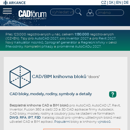
CZ
|
SK
|
EN
|
DE
Přes 123.000 registrovaných u nás, celkem
1.130.000
registrovaných
(CZ+EN)
. Tipy pro
AutoCAD 2027
, pro
Inventor 2027
a pro
Revit 2027
.
Nový
Kalkulátor nosníků
,
Spirograf generátor
a
Regresní křivky
v sekci
Převodníky
.
Kompletní
příkazy
a
proměnné AutoCADu 2027
.
CAD/BIM knihovna bloků
"doors"
?
CAD bloky, modely, rodiny, symboly a detaily
Bezplatná knihovna CAD a BIM bloků
pro AutoCAD, AutoCAD LT, Revit,
Inventor, Fusion 360 a další 2D a 3D CAD aplikace firmy Autodesk.
CAD bloky, modely, rodiny a soubory jsou ke stažení ve formátech
DWG
,
RFA
,
IPT
,
F3D
. Katalog slouží pro výměnu užitečných bloků mezi
uživateli CAD a BIM aplikací.
Populární
bloky a knihovny
výrobců
.