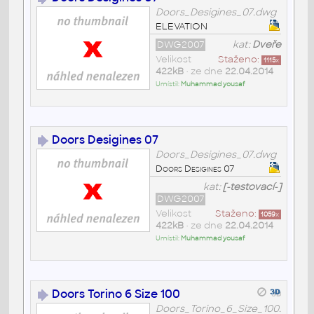
Doors_Desigines_07.dwg
ELEVATION
DWG2007
kat:
Dveře
Velikost
Staženo:
1115
x
422kB
• ze dne
22.04.2014
Umístil:
Muhammad yousaf
Doors Desigines 07
Doors_Desigines_07.dwg
Doors Desigines 07
kat:
[-testovací-]
DWG2007
Velikost
Staženo:
1059
x
422kB
• ze dne
22.04.2014
Umístil:
Muhammad yousaf
Doors Torino 6 Size 100
Doors_Torino_6_Size_100.