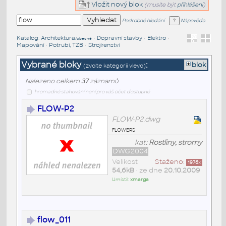
Vložit nový blok
(musíte být
přihlášeni
)
Podrobné hledání
Nápověda
Katalog
:
Architektura
•
Dopravní stavby
•
Elektro
•
/obecné
Mapování
•
Potrubí, TZB
•
Strojírenství
Vybrané bloky
:
blok
(zvolte kategorii vlevo)
Nalezeno celkem
37
záznamů
hromadné stahování není pro váš účet dostupné
FLOW-P2
FLOW-P2.dwg
flowers
kat:
Rostliny, stromy
DWG2004
Velikost
Staženo:
1976
x
54,6kB
• ze dne
20.10.2009
Umístil:
xmarga
flow_011