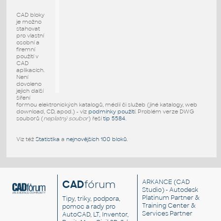
CAD bloky
je možno
stahovat
pro vlastní
osobní a
firemní
použití v
CAD
aplikacích.
Není
dovoleno
jejich další
šíření
formou elektronických katalogů, médií či služeb (jiné katalogy, web
download, CD, apod.) - viz
podmínky použití
. Problém verze DWG
souborů (
neplatný soubor
) řeší
tip 5584
.
Viz též
Statistika
a
nejnovějších 100 bloků
.
CAD
fórum
ARKANCE
(CAD
Studio) - Autodesk
Platinum Partner &
Tipy, triky, podpora,
Training Center &
pomoc a rady pro
Services Partner
AutoCAD, LT, Inventor,