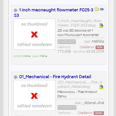
1 inch macnaught flowmeter F025-3
S3
1_inch_macnaught_flow
meter_F025-3S3.dwg
2D and 3D drawing of 1
inch Macnaught flowmeter
DWG2007
kat:
Měřiče
Velikost
Staženo:
1928
x
772,2kB
• ze dne
23.05.2019
Umístil:
mikha
• Autor:
Mikha
01_Mechanical - Fire Hydrant Detail
221_Mechanical_-_Fire_H
ydrant_Detail.dwg
Mechanical - Fire Hydrant
Detail
kat:
_Různé-Jiné
DWG2000
Velikost
Staženo:
29946
x