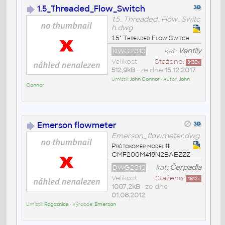
1.5_Threaded_Flow_Switch
1.5_Threaded_Flow_Switc
h.dwg
1.5" Threaded Flow Switch
DWG2010
kat:
Ventily
Velikost
Staženo:
3130
x
512,9kB
• ze dne
15.12.2017
Umístil:
John Connor
• Autor:
John
Connor
Emerson flowmeter
Emerson_flowmeter.dwg
Průtokoměr model#
CMF200M418N2BAEZZZ
DWG2010
kat:
Čerpadla
Velikost
Staženo:
1812
x
1007,2kB
• ze dne
01.08.2012
Umístil:
Rogoznica
• Výrobce:
Emerson