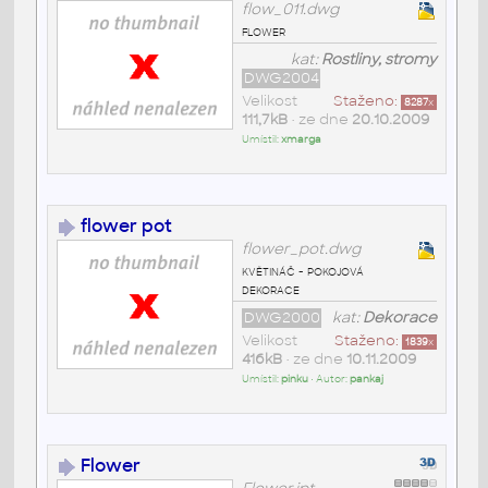
flow_011.dwg
flower
kat:
Rostliny, stromy
DWG2004
Velikost
Staženo:
8287
x
111,7kB
• ze dne
20.10.2009
Umístil:
xmarga
flower pot
flower_pot.dwg
květináč - pokojová
dekorace
DWG2000
kat:
Dekorace
Velikost
Staženo:
1839
x
416kB
• ze dne
10.11.2009
Umístil:
pinku
• Autor:
pankaj
Flower