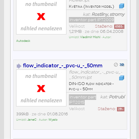
Flower.ipt
Květina (Inventor model)
kat:
Rostliny, stromy
Inventor part IPT2009
Velikost
Staženo:
6565
x
1,21MB
• ze dne
06.04.2008
Umístil:
Vladimír Michl
• Autor:
Autodesk
flow_indicator_-_pvc-u_-_50mm
flow_indicator_-_pvc-u_-
_50mm.ipt
DIN-ISO flow indicator -
pvc-u - 50mm
Inventor part
kat:
Potrubí
IPT2015
Velikost
Staženo:
251
x
399kB
• ze dne
01.08.2016
Umístil:
JaneC
• Autor:
Wyalo