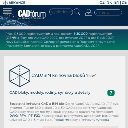
CZ
|
SK
|
EN
|
DE
Přes 123.000 registrovaných u nás, celkem
1.130.000
registrovaných
(CZ+EN)
. Tipy pro
AutoCAD 2027
, pro
Inventor 2027
a pro
Revit 2027
.
Nový
Kalkulátor nosníků
,
Spirograf generátor
a
Regresní křivky
v sekci
Převodníky
.
Kompletní
příkazy
a
proměnné AutoCADu 2027
.
CAD/BIM knihovna bloků
"flow"
?
CAD bloky, modely, rodiny, symboly a detaily
Bezplatná knihovna CAD a BIM bloků
pro AutoCAD, AutoCAD LT, Revit,
Inventor, Fusion 360 a další 2D a 3D CAD aplikace firmy Autodesk.
CAD bloky, modely, rodiny a soubory jsou ke stažení ve formátech
DWG
,
RFA
,
IPT
,
F3D
. Katalog slouží pro výměnu užitečných bloků mezi
uživateli CAD a BIM aplikací.
Populární
bloky a knihovny
výrobců
.