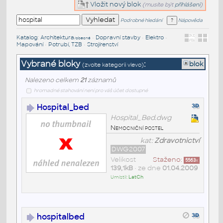
Vložit nový blok
(musíte být
přihlášeni
)
Podrobné hledání
Nápověda
Katalog
:
Architektura
•
Dopravní stavby
•
Elektro
•
/obecné
Mapování
•
Potrubí, TZB
•
Strojírenství
Vybrané bloky
:
blok
(zvolte kategorii vlevo)
Nalezeno celkem
21
záznamů
hromadné stahování není pro váš účet dostupné
Hospital_bed
Hospital_Bed.dwg
Nemocniční postel
kat:
Zdravotnictví
DWG2007
Velikost
Staženo:
5563
x
139,1kB
• ze dne
01.04.2009
Umístil:
LatCh
hospitalbed