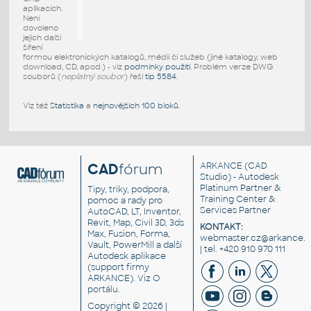
aplikacích.
Není
dovoleno
jejich další
šíření
formou elektronických katalogů, médií či služeb (jiné katalogy, web
download, CD, apod.) - viz
podmínky použití
. Problém verze DWG
souborů (
neplatný soubor
) řeší
tip 5584
.
Viz též
Statistika
a
nejnovějších 100 bloků
.
CAD
fórum
ARKANCE
(CAD
Studio) - Autodesk
Platinum Partner &
Tipy, triky, podpora,
Training Center &
pomoc a rady pro
Services Partner
AutoCAD, LT, Inventor,
Revit, Map, Civil 3D, 3ds
KONTAKT:
Max, Fusion, Forma,
webmaster.cz@arkance.w
Vault, PowerMill a další
| tel. +420 910 970 111
Autodesk aplikace
(support firmy
ARKANCE). Viz
O
portálu
.
Copyright © 2026 |