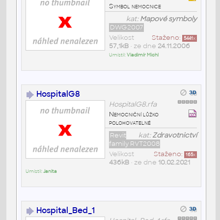
Symbol nemocnice
kat:
Mapové symboly
DWG2007
Velikost
Staženo:
5441
x
57,1kB
• ze dne
24.11.2006
Umístil:
Vladimír Michl
HospitalG8
HospitalG8.rfa
Nemocniční lůžko
polohovatelné
Revit
kat:
Zdravotnictví
family RVT2008
Velikost
Staženo:
165
x
436kB
• ze dne
10.02.2021
Umístil:
Janita
Hospital_Bed_1