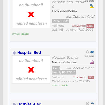
hospital_bed_up.dw
g
Nemocniční postel
kat:
Zdravotnictví
DWG2004
Velikost
Staženo:
3494
x
323,1kB
• ze dne
17.07.2009
Umístil:
vaxabit
Hospital Bed
Hospital_Bed.rfa
Nemocniční postel
Revit
kat:
Zdravotnictví
family RVT2010
Velikost
Staženo:
575
x
240kB
• ze dne
19.12.2015
Umístil:
LatCh
Hospital-Bed