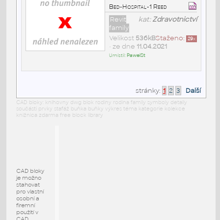
Bed-Hospital-1 Reed
Revit
kat:
Zdravotnictví
family
Velikost
536kB
Staženo:
29
x
• ze dne
11.04.2021
Umístil:
PawelSt
stránky:
1
2
3
Další
CAD bloky: knihovny dwg blok rodiny rodina family symboly detaily
součásti prvky stafáž buňka buňky výkres téma kategorie kolekce
knižnica zdarma free block library
CAD bloky
je možno
stahovat
pro vlastní
osobní a
firemní
použití v
CAD