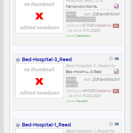
Hospital_Bed_1.rfa
Nemocniční postel
Revit
kat:
Zdravotnictví
family RVT2017
Velikost
472kB
Staženo:
42
x
• ze dne
11.11.2020
Umístil:
PatelHawi
Bed-Hospital-3_Reed
Bed-Hospital-3_Reed.rfa
Bed-Hospital-3 Reed
Revit
kat:
Zdravotnictví
family
Velikost
460kB
Staženo:
32
x
• ze dne
11.04.2021
Umístil:
PawelSt
Bed-Hospital-1_Reed
Bed-Hospital-1_Reed.rfa