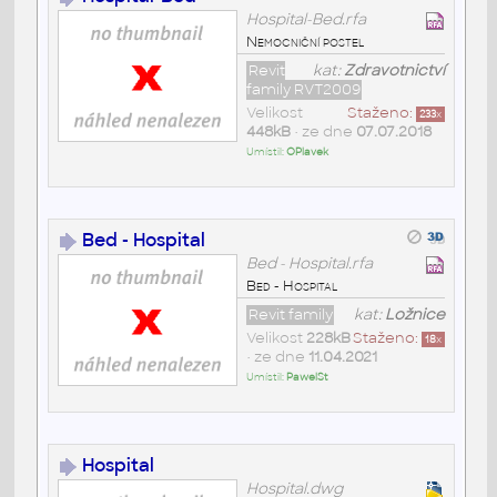
Hospital-Bed.rfa
Nemocniční postel
Revit
kat:
Zdravotnictví
family RVT2009
Velikost
Staženo:
233
x
448kB
• ze dne
07.07.2018
Umístil:
OPlavek
Bed - Hospital
Bed - Hospital.rfa
Bed - Hospital
Revit family
kat:
Ložnice
Velikost
228kB
Staženo:
18
x
• ze dne
11.04.2021
Umístil:
PawelSt
Hospital
Hospital.dwg