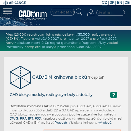
CZ
|
SK
|
EN
|
DE
Přes 123.000 registrovaných u nás, celkem
1.130.000
registrovaných
(CZ+EN)
. Tipy pro
AutoCAD 2027
, pro
Inventor 2027
a pro
Revit 2027
.
Nový
Kalkulátor nosníků
,
Spirograf generátor
a
Regresní křivky
v sekci
Převodníky
.
Kompletní
příkazy
a
proměnné AutoCADu 2027
.
CAD/BIM knihovna bloků
"hospital"
?
CAD bloky, modely, rodiny, symboly a detaily
Bezplatná knihovna CAD a BIM bloků
pro AutoCAD, AutoCAD LT, Revit,
Inventor, Fusion 360 a další 2D a 3D CAD aplikace firmy Autodesk.
CAD bloky, modely, rodiny a soubory jsou ke stažení ve formátech
DWG
,
RFA
,
IPT
,
F3D
. Katalog slouží pro výměnu užitečných bloků mezi
uživateli CAD a BIM aplikací.
Populární
bloky a knihovny
výrobců
.