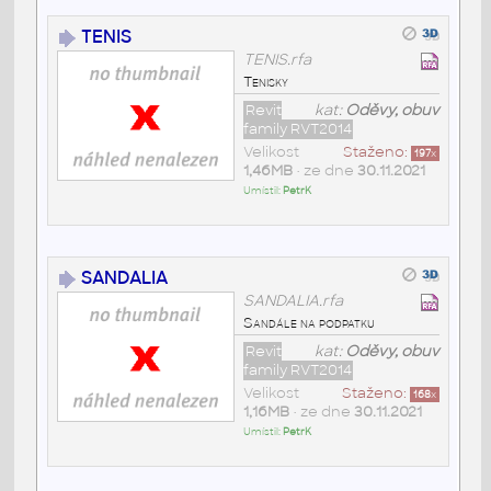
TENIS
TENIS.rfa
Tenisky
Revit
kat:
Oděvy, obuv
family RVT2014
Velikost
Staženo:
197
x
1,46MB
• ze dne
30.11.2021
Umístil:
PetrK
SANDALIA
SANDALIA.rfa
Sandále na podpatku
Revit
kat:
Oděvy, obuv
family RVT2014
Velikost
Staženo:
168
x
1,16MB
• ze dne
30.11.2021
Umístil:
PetrK