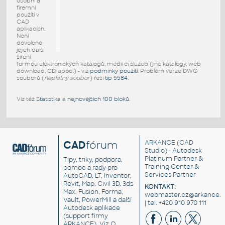
osobní a
firemní
použití v
CAD
aplikacích.
Není
dovoleno
jejich další
šíření
formou elektronických katalogů, médií či služeb (jiné katalogy, web
download, CD, apod.) - viz
podmínky použití
. Problém verze DWG
souborů (
neplatný soubor
) řeší
tip 5584
.
Viz též
Statistika
a
nejnovějších 100 bloků
.
CAD
fórum
ARKANCE
(CAD
Studio) - Autodesk
Platinum Partner &
Tipy, triky, podpora,
Training Center &
pomoc a rady pro
Services Partner
AutoCAD, LT, Inventor,
Revit, Map, Civil 3D, 3ds
KONTAKT:
Max, Fusion, Forma,
webmaster.cz@arkance.w
Vault, PowerMill a další
| tel. +420 910 970 111
Autodesk aplikace
(support firmy
ARKANCE). Viz
O