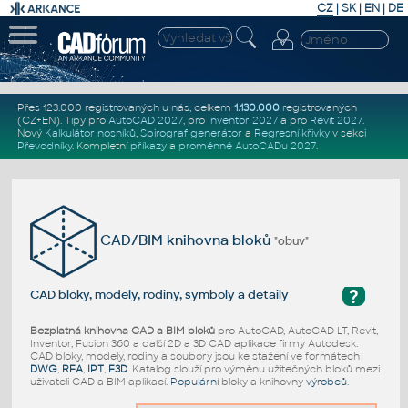
CZ
|
SK
|
EN
|
DE
Přes 123.000 registrovaných u nás, celkem
1.130.000
registrovaných
(CZ+EN)
. Tipy pro
AutoCAD 2027
, pro
Inventor 2027
a pro
Revit 2027
.
Nový
Kalkulátor nosníků
,
Spirograf generátor
a
Regresní křivky
v sekci
Převodníky
.
Kompletní
příkazy
a
proměnné AutoCADu 2027
.
CAD/BIM knihovna bloků
"obuv"
?
CAD bloky, modely, rodiny, symboly a detaily
Bezplatná knihovna CAD a BIM bloků
pro AutoCAD, AutoCAD LT, Revit,
Inventor, Fusion 360 a další 2D a 3D CAD aplikace firmy Autodesk.
CAD bloky, modely, rodiny a soubory jsou ke stažení ve formátech
DWG
,
RFA
,
IPT
,
F3D
. Katalog slouží pro výměnu užitečných bloků mezi
uživateli CAD a BIM aplikací.
Populární
bloky a knihovny
výrobců
.