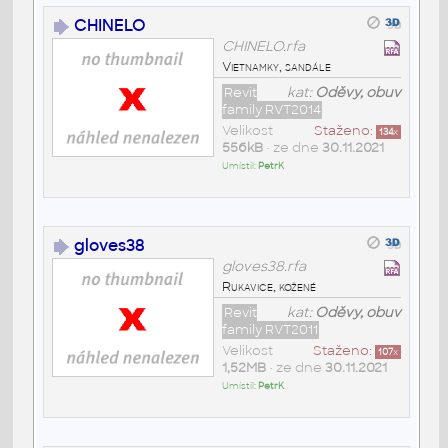
CHINELO
CHINELO.rfa
Vietnamky, sandále
Revit
kat:
Oděvy, obuv
family RVT2014
Velikost
Staženo:
134
x
556kB
• ze dne
30.11.2021
Umístil:
PetrK
gloves38
gloves38.rfa
Rukavice, kožené
Revit
kat:
Oděvy, obuv
family RVT2011
Velikost
Staženo:
107
x
1,52MB
• ze dne
30.11.2021
Umístil:
PetrK