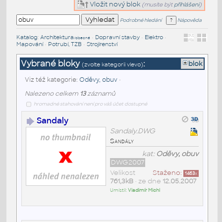
Vložit nový blok
(musíte být
přihlášeni
)
Podrobné hledání
Nápověda
Katalog
:
Architektura
•
Dopravní stavby
•
Elektro
•
/obecné
Mapování
•
Potrubí, TZB
•
Strojírenství
Vybrané bloky
:
blok
(zvolte kategorii vlevo)
Viz též kategorie:
Oděvy, obuv
•
Nalezeno celkem
13
záznamů
hromadné stahování není pro váš účet dostupné
Sandaly
Sandaly.DWG
Sandály
kat:
Oděvy, obuv
DWG2007
Velikost
Staženo:
1463
x
761,3kB
• ze dne
12.05.2007
Umístil:
Vladimír Michl