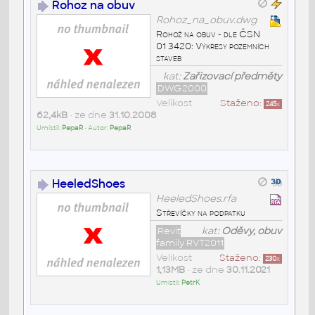
Rohoz na obuv
Rohoz_na_obuv.dwg
Rohož na obuv - dle ČSN
01 3420: Výkresy pozemních
staveb
kat:
Zařizovací předměty
DWG2000
Velikost
Staženo:
245
x
62,4kB
• ze dne
31.10.2008
Umístil:
PepaR
• Autor:
PepaR
HeeledShoes
HeeledShoes.rfa
Střevíčky na podpatku
Revit
kat:
Oděvy, obuv
family RVT2011
Velikost
Staženo:
230
x
1,13MB
• ze dne
30.11.2021
Umístil:
PetrK