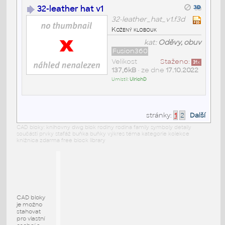
32-leather hat v1
32-leather_hat_v1.f3d
Kožený klobouk
kat:
Oděvy, obuv
Fusion360
Velikost
Staženo:
31
x
137,6kB
• ze dne
17.10.2022
Umístil:
UlrichD
stránky:
1
2
Další
CAD bloky: knihovny dwg blok rodiny rodina family symboly detaily
součásti prvky stafáž buňka buňky výkres téma kategorie kolekce
knižnica zdarma free block library
CAD bloky
je možno
stahovat
pro vlastní