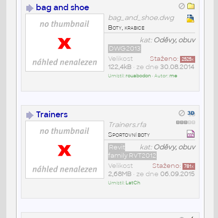
bag and shoe
bag_and_shoe.dwg
Boty, krabice
kat:
Oděvy, obuv
DWG2013
Velikost
Staženo:
2525
x
122,4kB
• ze dne
30.08.2014
Umístil:
rouabodon
• Autor:
me
Trainers
Trainers.rfa
Sportovní boty
Revit
kat:
Oděvy, obuv
family RVT2012
Velikost
Staženo:
781
x
2,68MB
• ze dne
06.09.2015
Umístil:
LatCh