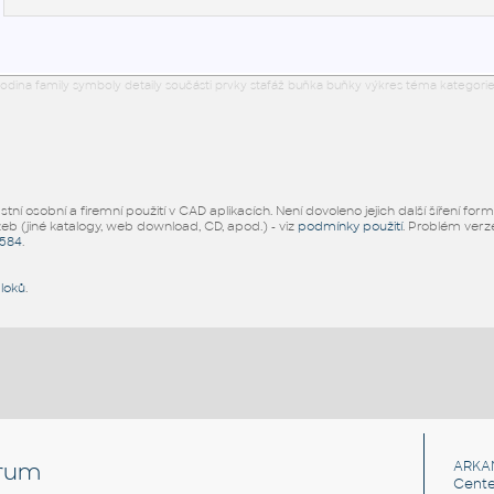
odina family symboly detaily součásti prvky stafáž buňka buňky výkres téma kategorie
ní osobní a firemní použití v CAD aplikacích. Není dovoleno jejich další šíření for
žeb (jiné katalogy, web download, CD, apod.) - viz
podmínky použití
. Problém ver
5584
.
bloků
.
rum
ARKA
Cente