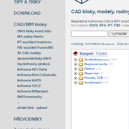
TIPY A TRIKY
CAD bloky, modely, rodiny
DOWNLOAD
Bezplatná knihovna CAD a BIM blok
CAD/BIM bloky
formátech
DWG
,
RFA
,
IPT
,
F3D
. Kat
DWG bloky AutoCADu
RFA rodiny Revitu
IPT součásti Inventoru
Katalog
:
Architektura
•
Dopravn
/obecné
F3D součásti Fusion360
3D CAD modely
Kategorie
Výrobci
dynamické bloky DWG
Architektura
13909
/obecné
top knihovny výrobců
Dopravní stavby
398
Elektro
1550
knihovna AEC Data
Mapování
447
knihovna RUG-CADstudio
Potrubí, TZB
3119
knihovna WATG
Strojírenství
3766
knihovna TDCZ
knihovna BIMproject
PARTcommunity
--
přidat blok - upload
PŘEVODNÍKY