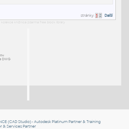
stránky:
1
2
Další
 kolekce knižnica zdarma free block library
mou
ze DWG
NCE
(CAD Studio) - Autodesk Platinum Partner & Training
r & Services Partner