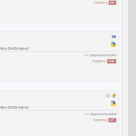
Staženo:
331
x
ype in DWG format.
kat:
Spojovací součásti
Staženo:
1418
x
ype in DWG format.
kat:
Spojovací součásti
Staženo:
227
x