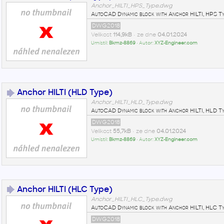
Anchor_HILTI_HPS_Type.dwg
AutoCAD Dynamic block with Anchor HILTI, HPS Ty
DWG2018
Velikost
114,9kB
• ze dne
04.01.2024
Umístil:
Bkmz-8869
• Autor:
XYZ-Engineer.com
Anchor HILTI (HLD Type)
Anchor_HILTI_HLD_Type.dwg
AutoCAD Dynamic block with Anchor HILTI, HLD Ty
DWG2018
Velikost
55,7kB
• ze dne
04.01.2024
Umístil:
Bkmz-8869
• Autor:
XYZ-Engineer.com
Anchor HILTI (HLC Type)
Anchor_HILTI_HLC_Type.dwg
AutoCAD Dynamic block with Anchor HILTI, HLC Ty
DWG2018