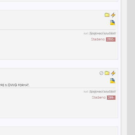
kat:
Spojovací součásti
Staženo:
2532
x
ype in DWG format.
kat:
Spojovací součásti
Staženo:
299
x