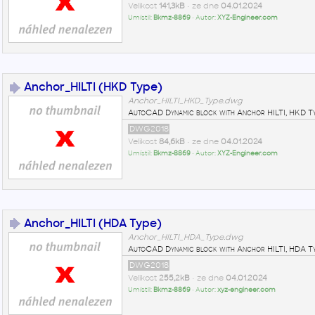
Velikost
141,3kB
• ze dne
04.01.2024
Umístil:
Bkmz-8869
• Autor:
XYZ-Engineer.com
Anchor_HILTI (HKD Type)
Anchor_HILTI_HKD_Type.dwg
AutoCAD Dynamic block with Anchor HILTI, HKD T
DWG2018
Velikost
84,6kB
• ze dne
04.01.2024
Umístil:
Bkmz-8869
• Autor:
XYZ-Engineer.com
Anchor_HILTI (HDA Type)
Anchor_HILTI_HDA_Type.dwg
AutoCAD Dynamic block with Anchor HILTI, HDA T
DWG2018
Velikost
255,2kB
• ze dne
04.01.2024
Umístil:
Bkmz-8869
• Autor:
xyz-engineer.com