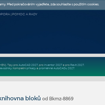
lamy. Před pokračováním vyjadřete, zda souhlasíte s použitím cookies.
 PODPORA | POMOC A RADY
Z+EN)
. Tipy pro
AutoCAD 2027
, pro
Inventor 2027
a pro
Revit 2027
.
řevodníky
.
Kompletní
příkazy
a
proměnné AutoCADu 2027
.
nihovna bloků
od Bkmz-8869