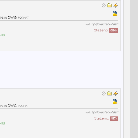
pe in DWG format.
kat:
Spojovací součásti
Staženo:
684
x
Hilti
pe in DWG format.
kat:
Spojovací součásti
Staženo:
487
x
Hilti