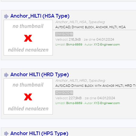
Anchor_HILTI (HSA Type)
Anchor_HILTI_HSA_Type.dwg
AutoCAD, Dynamic block, Anchor, HILTI, HSA
DWG2018
Velikost
216,3kB
• ze dne
04.01.2024
Umístil:
Bkmz-8869
• Autor:
XYZ-Engineer.com
Anchor HILTI (HRD Type)
Anchor_HILTI_HRD_Type.dwg
AutoCAD Dynamic block with Anchor HILTI, HRD T
DWG2018
Velikost
227,9kB
• ze dne
04.01.2024
Umístil:
Bkmz-8869
• Autor:
XYZ-Engineer.com
Anchor HILTI (HPS Type)