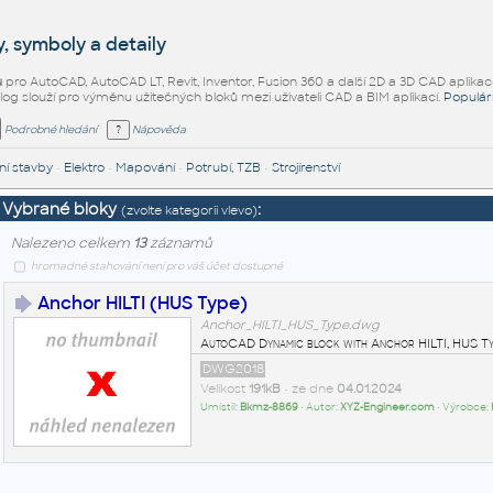
, symboly a detaily
ů
pro AutoCAD, AutoCAD LT, Revit, Inventor, Fusion 360 a další 2D a 3D CAD aplikac
alog slouží pro výměnu užitečných bloků mezi uživateli CAD a BIM aplikací.
Populár
Podrobné hledání
Nápověda
í stavby
•
Elektro
•
Mapování
•
Potrubí, TZB
•
Strojírenství
Vybrané bloky
:
(zvolte kategorii vlevo)
Nalezeno celkem
13
záznamů
hromadné stahování není pro váš účet dostupné
Anchor HILTI (HUS Type)
Anchor_HILTI_HUS_Type.dwg
AutoCAD Dynamic block with Anchor HILTI, HUS Ty
DWG2018
Velikost
191kB
• ze dne
04.01.2024
Umístil:
Bkmz-8869
• Autor:
XYZ-Engineer.com
• Výrobce: