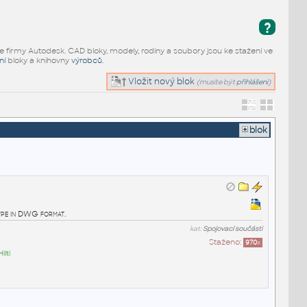
?
e firmy Autodesk. CAD bloky, modely, rodiny a soubory jsou ke stažení ve
ní
bloky a knihovny
výrobců
.
Vložit nový blok
(musíte být
přihlášeni
)
blok
pe in DWG format.
kat:
Spojovací součásti
Staženo:
970
x
Hilti