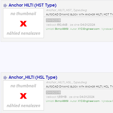
Anchor HILTI (HST Type)
Anchor_HILTI_HST_Type.dwg
AutoCAD Dynamic block with Anchor HILTI, HST Ty
DWG2018
Velikost
610,4kB
• ze dne
04.01.2024
Umístil:
Bkmz-8869
• Autor:
XYZ-Engineer.com
• Výrobce:
Anchor_HILTI (HSL Type)
Anchor_HILTI_HSL_Type.dwg
AutoCAD Dynamic block with Anchor HILTI, HSL Ty
DWG2018
Velikost
1,55MB
• ze dne
04.01.2024
Umístil:
Bkmz-8869
• Autor:
XYZ-Engineer.com
• Výrobce: