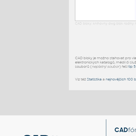
CAD bloky: knihovny dwg blok rodiny r
CAD bloky je možno stahovat pro vlast
elektronických katalogů, médií či slu
souborů (
neplatný soubor
) řeší
tip 
Viz též
Statistika
a
nejnovějších 100 
CAD
fó