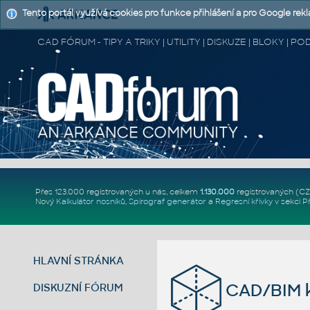
Tento portál využívá cookies pro funkce přihlášení a pro Google rek
CAD FÓRUM - TIPY A TRIKY | UTILITY | DISKUZE | BLOKY |
Přes 123.000 registrovaných u nás, celkem
1.130.000
registrovaných (C
Nový
Kalkulátor nosníků
,
Spirograf generátor
a
Regresní křivky
v sekci
P
HLAVNÍ STRÁNKA
CAD/BIM k
DISKUZNÍ FÓRUM