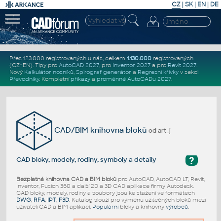
CZ
|
SK
|
EN
|
DE
Přes 123.000 registrovaných u nás, celkem
1.130.000
registrovaných
(CZ+EN)
. Tipy pro
AutoCAD 2027
, pro
Inventor 2027
a pro
Revit 2027
.
Nový
Kalkulátor nosníků
,
Spirograf generátor
a
Regresní křivky
v sekci
Převodníky
.
Kompletní
příkazy
a
proměnné AutoCADu 2027
.
CAD/BIM knihovna bloků
od art_j
?
CAD bloky, modely, rodiny, symboly a detaily
Bezplatná knihovna CAD a BIM bloků
pro AutoCAD, AutoCAD LT, Revit,
Inventor, Fusion 360 a další 2D a 3D CAD aplikace firmy Autodesk.
CAD bloky, modely, rodiny a soubory jsou ke stažení ve formátech
DWG
,
RFA
,
IPT
,
F3D
. Katalog slouží pro výměnu užitečných bloků mezi
uživateli CAD a BIM aplikací.
Populární
bloky a knihovny
výrobců
.