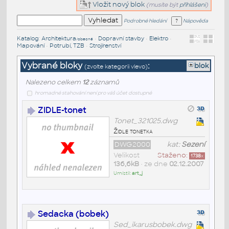
Vložit nový blok
(musíte být
přihlášeni
)
Podrobné hledání
Nápověda
Katalog
:
Architektura
•
Dopravní stavby
•
Elektro
•
/obecné
Mapování
•
Potrubí, TZB
•
Strojírenství
Vybrané bloky
:
blok
(zvolte kategorii vlevo)
Nalezeno celkem
12
záznamů
hromadné stahování není pro váš účet dostupné
ZIDLE-tonet
Tonet_321025.dwg
Židle tonetka
DWG2000
kat:
Sezení
Velikost
Staženo:
1738
x
136,6kB
• ze dne
02.12.2007
Umístil:
art_j
Sedacka (bobek)
Sed_ikarusbobek.dwg