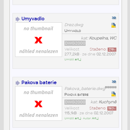
Umyvadlo
Drez.dwg
Umyvadlo
kat:
Koupelna, WC
DWG2000
Velikost
Staženo:
2761
x
277,2kB
• ze dne
02.12.2007
Umístil:
art_j
Pakova baterie
Pakova_baterie.dwg
Páková baterie
DWG2000
kat:
Kuchyně
Velikost
Staženo:
5921
x
115,1kB
• ze dne
02.12.2007
Umístil:
art_j
• Autor:
Art_j