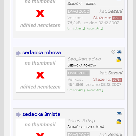
Sedačka - bobek
DWG2000
kat:
Sezení
Velikost
Staženo:
2018
x
76,2kB
• ze dne
02.12.2007
Umístil:
art_j
• Autor:
Art_j
sedacka rohova
Sed_ikarus.dwg
Sedačka rohová
DWG2000
kat:
Sezení
Velikost
Staženo:
3973
x
454,3kB
• ze dne
02.12.2007
Umístil:
art_j
• Autor:
Art_j
sedacka 3mista
ikarus_3.dwg
Sedačka - trojmístná
DWG2000
kat:
Sezení