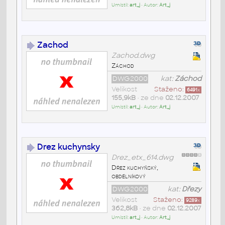
Umístil:
art_j
• Autor:
Art_j
Zachod
Zachod.dwg
Záchod
DWG2000
kat:
Záchod
Velikost
Staženo:
6491
x
155,9kB
• ze dne
02.12.2007
Umístil:
art_j
• Autor:
Art_j
Drez kuchynsky
Drez_etx_614.dwg
Dřez kuchyňský,
obdélníkový
DWG2000
kat:
Dřezy
Velikost
Staženo:
9289
x
362,8kB
• ze dne
02.12.2007
Umístil:
art_j
• Autor:
Art_j