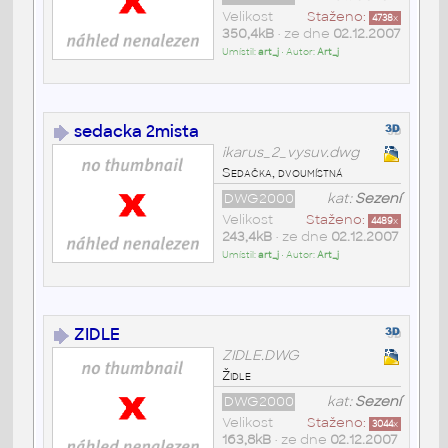
Velikost
Staženo:
4738
x
350,4kB
• ze dne
02.12.2007
Umístil:
art_j
• Autor:
Art_j
sedacka 2mista
ikarus_2_vysuv.dwg
Sedačka, dvoumístná
DWG2000
kat:
Sezení
Velikost
Staženo:
4489
x
243,4kB
• ze dne
02.12.2007
Umístil:
art_j
• Autor:
Art_j
ZIDLE
ZIDLE.DWG
Židle
DWG2000
kat:
Sezení
Velikost
Staženo:
3044
x
163,8kB
• ze dne
02.12.2007