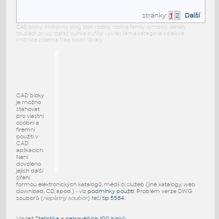
stránky:
1
2
Další
CAD bloky: knihovny dwg blok rodiny rodina family symboly detaily
součásti prvky stafáž buňka buňky výkres téma kategorie kolekce
knižnica zdarma free block library
CAD bloky
je možno
stahovat
pro vlastní
osobní a
firemní
použití v
CAD
aplikacích.
Není
dovoleno
jejich další
šíření
formou elektronických katalogů, médií či služeb (jiné katalogy, web
download, CD, apod.) - viz
podmínky použití
. Problém verze DWG
souborů (
neplatný soubor
) řeší
tip 5584
.
Viz též
Statistika
a
nejnovějších 100 bloků
.