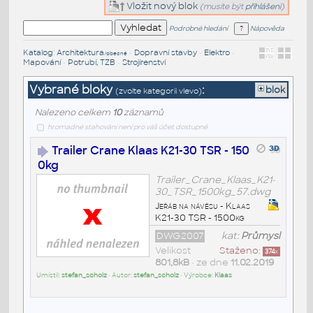
Vložit nový blok
(musíte být
přihlášeni
)
Podrobné hledání
Nápověda
Katalog
:
Architektura
•
Dopravní stavby
•
Elektro
•
/obecné
Mapování
•
Potrubí, TZB
•
Strojírenství
Vybrané bloky
:
blok
(zvolte kategorii vlevo)
Nalezeno celkem
10
záznamů
hromadné stahování není pro váš účet dostupné
Trailer Crane Klaas K21-30 TSR - 150
0kg
Trailer_Crane_Klaas_K21-
30_TSR_1500kg_57.dwg
Jeřáb na návěsu - Klaas
K21-30 TSR - 1500kg
DWG2007
kat:
Průmysl
Velikost
Staženo:
374
x
801,8kB
• ze dne
11.02.2019
Umístil:
stefan_scholz
• Autor:
stefan_scholz
• Výrobce:
Klaas