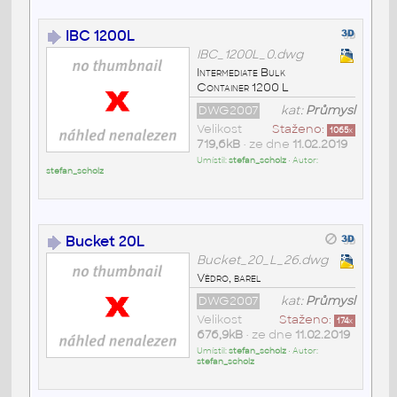
IBC 1200L
IBC_1200L_0.dwg
Intermediate Bulk
Container 1200 L
DWG2007
kat:
Průmysl
Velikost
Staženo:
1065
x
719,6kB
• ze dne
11.02.2019
Umístil:
stefan_scholz
• Autor:
stefan_scholz
Bucket 20L
Bucket_20_L_26.dwg
Vědro, barel
DWG2007
kat:
Průmysl
Velikost
Staženo:
174
x
676,9kB
• ze dne
11.02.2019
Umístil:
stefan_scholz
• Autor:
stefan_scholz