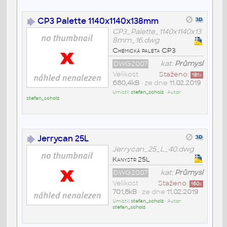
CP3 Palette 1140x1140x138mm
CP3_Palette_1140x1140x13
8mm_16.dwg
Chemická paleta CP3
DWG2007
kat:
Průmysl
Velikost
Staženo:
181
x
680,4kB
• ze dne
11.02.2019
Umístil:
stefan_scholz
• Autor:
stefan_scholz
Jerrycan 25L
Jerrycan_25_L_40.dwg
Kanystr 25L
DWG2007
kat:
Průmysl
Velikost
Staženo:
160
x
701,8kB
• ze dne
11.02.2019
Umístil:
stefan_scholz
• Autor:
stefan_scholz