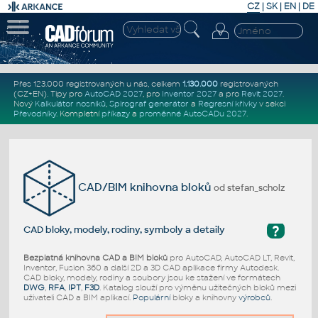
CZ
|
SK
|
EN
|
DE
Přes 123.000 registrovaných u nás, celkem
1.130.000
registrovaných
(CZ+EN)
. Tipy pro
AutoCAD 2027
, pro
Inventor 2027
a pro
Revit 2027
.
Nový
Kalkulátor nosníků
,
Spirograf generátor
a
Regresní křivky
v sekci
Převodníky
.
Kompletní
příkazy
a
proměnné AutoCADu 2027
.
CAD/BIM knihovna bloků
od stefan_scholz
?
CAD bloky, modely, rodiny, symboly a detaily
Bezplatná knihovna CAD a BIM bloků
pro AutoCAD, AutoCAD LT, Revit,
Inventor, Fusion 360 a další 2D a 3D CAD aplikace firmy Autodesk.
CAD bloky, modely, rodiny a soubory jsou ke stažení ve formátech
DWG
,
RFA
,
IPT
,
F3D
. Katalog slouží pro výměnu užitečných bloků mezi
uživateli CAD a BIM aplikací.
Populární
bloky a knihovny
výrobců
.