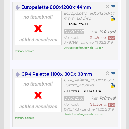
Europalette 800x1200x144mm
Europalette_800x1200x14
4mm_20.dwg
Euro paleta CP3
DWG2007
kat:
Průmysl
Velikost
Staženo:
329
x
779,1kB
• ze dne
11.02.2019
Umístil:
stefan_scholz
• Autor:
stefan_scholz
CP4 Palette 1100x1300x138mm
CP4_Palette_1100x1300x1
38mm_46.dwg
Chemická Paleta CP4
DWG2007
kat:
Průmysl
Velikost
Staženo:
140
x
678,7kB
• ze dne
11.02.2019
Umístil:
stefan_scholz
• Autor:
stefan_scholz