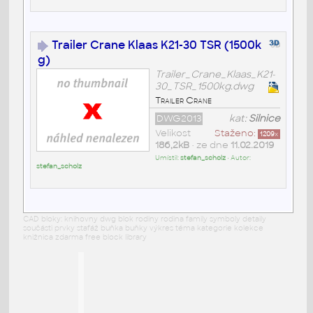
Trailer Crane Klaas K21-30 TSR (1500k
g)
Trailer_Crane_Klaas_K21-
30_TSR_1500kg.dwg
Trailer Crane
DWG2013
kat:
Silnice
Velikost
Staženo:
1209
x
186,2kB
• ze dne
11.02.2019
Umístil:
stefan_scholz
• Autor:
stefan_scholz
CAD bloky: knihovny dwg blok rodiny rodina family symboly detaily
součásti prvky stafáž buňka buňky výkres téma kategorie kolekce
knižnica zdarma free block library