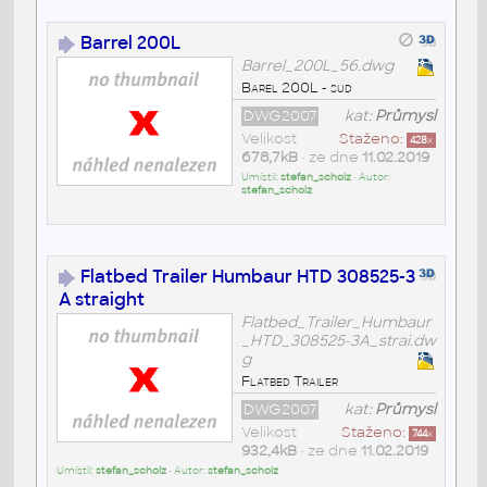
Barrel 200L
Barrel_200L_56.dwg
Barel 200L - sud
DWG2007
kat:
Průmysl
Velikost
Staženo:
428
x
678,7kB
• ze dne
11.02.2019
Umístil:
stefan_scholz
• Autor:
stefan_scholz
Flatbed Trailer Humbaur HTD 308525-3
A straight
Flatbed_Trailer_Humbaur
_HTD_308525-3A_strai.dw
g
Flatbed Trailer
DWG2007
kat:
Průmysl
Velikost
Staženo:
744
x
932,4kB
• ze dne
11.02.2019
Umístil:
stefan_scholz
• Autor:
stefan_scholz