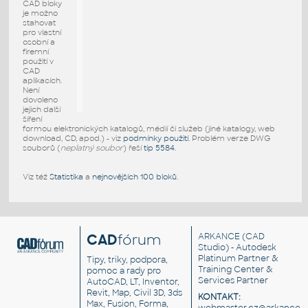
CAD bloky
je možno
stahovat
pro vlastní
osobní a
firemní
použití v
CAD
aplikacích.
Není
dovoleno
jejich další
šíření
formou elektronických katalogů, médií či služeb (jiné katalogy, web
download, CD, apod.) - viz
podmínky použití
. Problém verze DWG
souborů (
neplatný soubor
) řeší
tip 5584
.
Viz též
Statistika
a
nejnovějších 100 bloků
.
CAD
fórum
ARKANCE
(CAD
Studio) - Autodesk
Platinum Partner &
Tipy, triky, podpora,
Training Center &
pomoc a rady pro
Services Partner
AutoCAD, LT, Inventor,
Revit, Map, Civil 3D, 3ds
KONTAKT:
Max, Fusion, Forma,
webmaster.cz@arkance.w